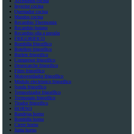
Accesorios cocina
Inyector cocina
Quemador cocina
Mandos cocina
Recambio Thermomix
Recambio butano
Recambio olla a presión
FRIGORIFICO
Bombilla frigorífico
Botellero frigorífico
Burlete frigorifico
Compresor frigorífico
Desescarche frigorífico
Filtro frigorífico
Motoventilador frigorífico
Módulo electrónico frigorífico
Sonda frigorífico
Temporizador frigorífico
Termostato frigorífico
Tirador frigorífico
HORNO
Bandejas horno
Bombilla horno
Cierre horno
Junta horno