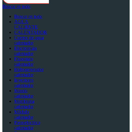
Buscar en todo
Buscar en todo
AGUA
CALIENTE
CALENTADOR
Cuerpo de agua
calentador
Electroimán
calentador
Flusostato
calentador
Hidrogenerador
calentador
Inyectores
calentador
Mando
calentador
Membrana
calentador
Módulo
calentador
Piezoelectrico
calentador