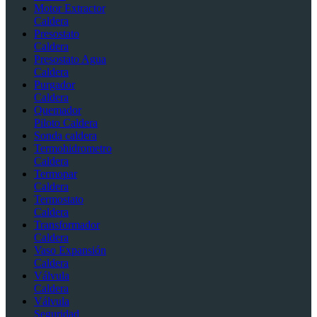
Motor Extractor
Caldera
Presostato
Caldera
Presostato Agua
Caldera
Purgador
Caldera
Quemador
Piloto Caldera
Sonda caldera
Termohidrometro
Caldera
Termopar
Caldera
Termostato
Caldera
Transformador
Caldera
Vaso Expansión
Caldera
Válvula
Caldera
Válvula
Seguridad