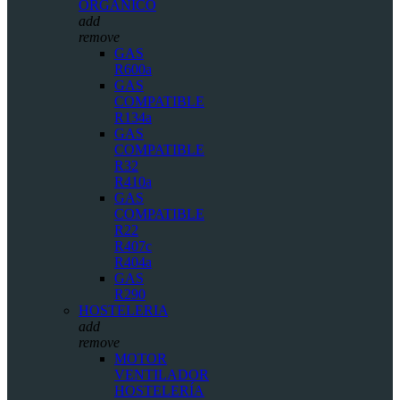
ORGÁNICO
add
remove
GAS
R600a
GAS
COMPATIBLE
R134a
GAS
COMPATIBLE
R32
R410a
GAS
COMPATIBLE
R22
R407c
R404a
GAS
R290
HOSTELERIA
add
remove
MOTOR
VENTILADOR
HOSTELERÍA