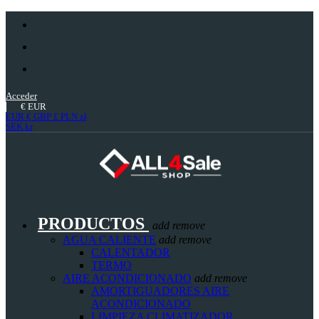
Acceder
€
EUR
EUR €
GBP £
PLN zł
SEK kr
PRODUCTOS
add
remove
AGUA CALIENTE
add
remove
CALENTADOR
TERMO
AIRE ACONDICIONADO
add
remove
AMORTIGUADORES AIRE
ACONDICIONADO
LIMPIEZA CLIMATIZADOR