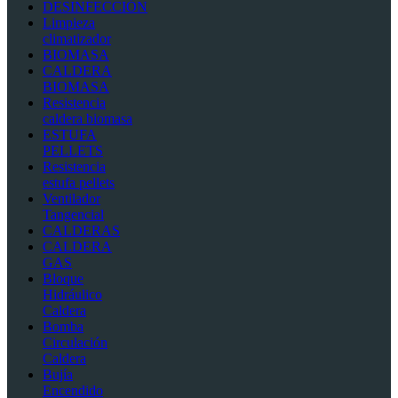
DESINFECCIÓN
Limpieza
climatizador
BIOMASA
CALDERA
BIOMASA
Resistencia
caldera biomasa
ESTUFA
PELLETS
Resistencia
estufa pellets
Ventilador
Tangencial
CALDERAS
CALDERA
GAS
Bloque
Hidráulico
Caldera
Bomba
Circulación
Caldera
Bujía
Encendido