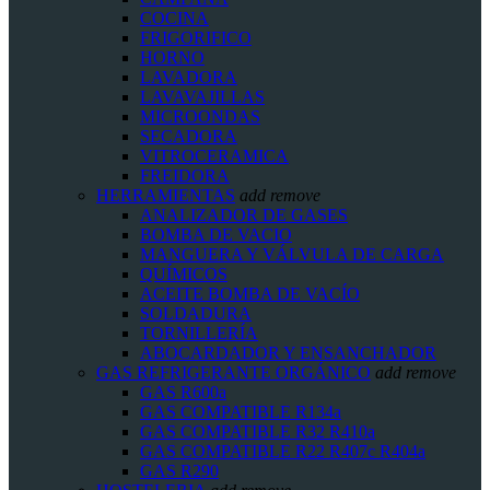
COCINA
FRIGORIFICO
HORNO
LAVADORA
LAVAVAJILLAS
MICROONDAS
SECADORA
VITROCERAMICA
FREIDORA
HERRAMIENTAS
add
remove
ANALIZADOR DE GASES
BOMBA DE VACIO
MANGUERA Y VÁLVULA DE CARGA
QUÍMICOS
ACEITE BOMBA DE VACÍO
SOLDADURA
TORNILLERÍA
ABOCARDADOR Y ENSANCHADOR
GAS REFRIGERANTE ORGÁNICO
add
remove
GAS R600a
GAS COMPATIBLE R134a
GAS COMPATIBLE R32 R410a
GAS COMPATIBLE R22 R407c R404a
GAS R290