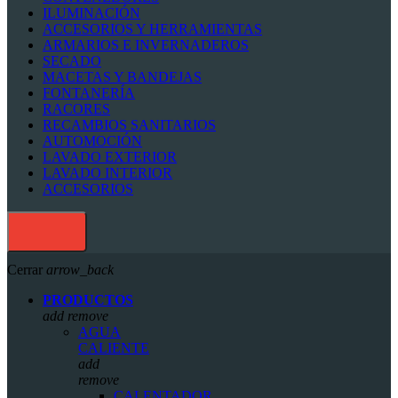
ILUMINACIÓN
ACCESORIOS Y HERRAMIENTAS
ARMARIOS E INVERNADEROS
SECADO
MACETAS Y BANDEJAS
FONTANERÍA
RACORES
RECAMBIOS SANITARIOS
AUTOMOCIÓN
LAVADO EXTERIOR
LAVADO INTERIOR
ACCESORIOS
Cerrar
arrow_back
PRODUCTOS
add
remove
AGUA
CALIENTE
add
remove
CALENTADOR