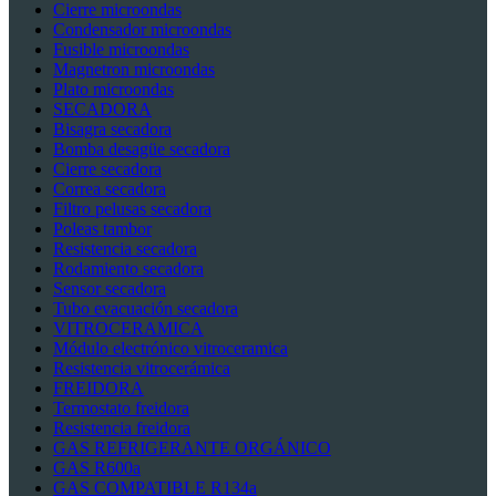
Cierre microondas
Condensador microondas
Fusible microondas
Magnetron microondas
Plato microondas
SECADORA
Bisagra secadora
Bomba desagüe secadora
Cierre secadora
Correa secadora
Filtro pelusas secadora
Poleas tambor
Resistencia secadora
Rodamiento secadora
Sensor secadora
Tubo evacuación secadora
VITROCERAMICA
Módulo electrónico vitroceramica
Resistencia vitrocerámica
FREIDORA
Termostato freidora
Resistencia freidora
GAS REFRIGERANTE ORGÁNICO
GAS R600a
GAS COMPATIBLE R134a