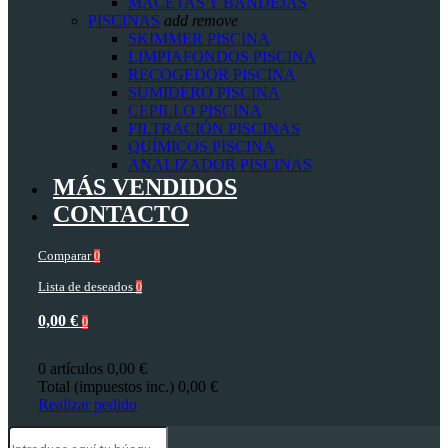
MACETAS Y BANDEJAS
PISCINAS
add
remove
SKIMMER PISCINA
LIMPIAFONDOS PISCINA
RECOGEDOR PISCINA
SUMIDERO PISCINA
CEPILLO PISCINA
FILTRACIÓN PISCINAS
QUÍMICOS PISCINA
ANALIZADOR PISCINAS
MÁS VENDIDOS
CONTACTO
Comparar
0
Lista de deseados
0
0,00 €
0
0 artículos
0,00 €
Total (impuestos inc.)
0,00 €
Realizar pedido