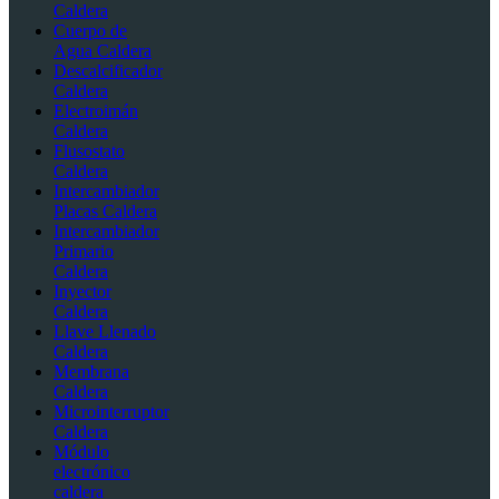
Caldera
Cuerpo de
Agua Caldera
Descalcificador
Caldera
Electroimán
Caldera
Flusostato
Caldera
Intercambiador
Placas Caldera
Intercambiador
Primario
Caldera
Inyector
Caldera
Llave Llenado
Caldera
Membrana
Caldera
Microinterruptor
Caldera
Módulo
electrónico
caldera