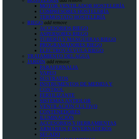
HOSTELERIA
add
remove
MOTOR VENTILADOR HOSTELERÍA
COMPRESORES HOSTELERÍA
TERMOSTATO HOSTELERÍA
RIEGO
add
remove
ACCESORIOS RIEGO
ASPERSORES RIEGO
TUBERÍA Y MANGUERAS RIEGO
PROGRAMADORES RIEGO
ELECTROVÁLVULA RIEGO
TRATAMIENTO DEL AGUA
JARDÍN
add
remove
PARAFERNALIA
VAPEO
SUSTRATOS
INSTRUMENTOS DE MEDIDA Y
CONTROL
FERTILIZANTE
SISTEMAS ANTIOLOR
VENTILACIÓN CULTIVO
CONTENEDORES
ILUMINACIÓN
ACCESORIOS Y HERRAMIENTAS
ARMARIOS E INVERNADEROS
SECADO