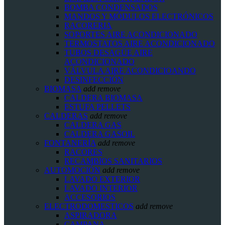
BOMBA CONDENSADOS
MANDOS Y MÓDULOS ELECTRÓNICOS
RACORERIA
SOPORTES AIRE ACONDICIONADO
TERMOSTATOS AIRE ACONDICIONADO
TUBOS DESAGÜE AIRE
ACONDICIONADO
VÁLVULA AIRE ACONDICIOANDO
DESINFECCIÓN
BIOMASA
add
remove
CALDERA BIOMASA
ESTUFA PELLETS
CALDERAS
add
remove
CALDERA GAS
CALDERA GASOIL
FONTANERÍA
add
remove
RACORES
RECAMBIOS SANITARIOS
AUTOMOCIÓN
add
remove
LAVADO EXTERIOR
LAVADO INTERIOR
ACCESORIOS
ELECTRODOMESTICOS
add
remove
ASPIRADORA
CAMPANA