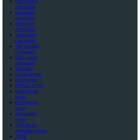
Servomotor
calentador
Serpentín
calentador
Termopar
calentador
Termostato
calentador
Tiro forzado
calentador
Tubo piloto
calentador
TERMO
Ánodo termo
Junta termo
Módulo termo
Portavainas
termo
Resistencia
termo
Termostato
termo
Válvula de
seguridad termo
AIRE