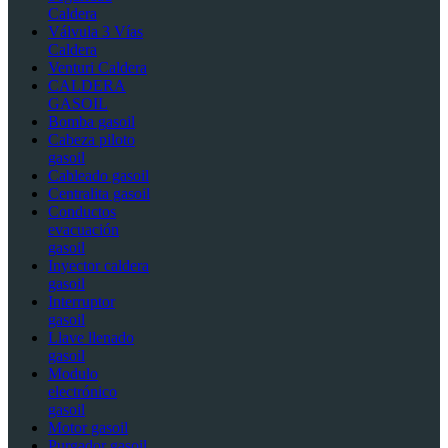
Caldera
Válvula 3 Vías
Caldera
Venturi Caldera
CALDERA
GASOIL
Bomba gasoil
Cabeza piloto
gasoil
Cableado gasoil
Centralita gasoil
Conductos
evacuación
gasoil
Inyector caldera
gasoil
Interruptor
gasoil
Llave llenado
gasoil
Modulo
electrónico
gasoil
Motor gasoil
Purgador gasoil