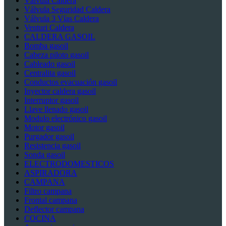
Válvula Caldera
Válvula Seguridad Caldera
Válvula 3 Vías Caldera
Venturi Caldera
CALDERA GASOIL
Bomba gasoil
Cabeza piloto gasoil
Cableado gasoil
Centralita gasoil
Conductos evacuación gasoil
Inyector caldera gasoil
Interruptor gasoil
Llave llenado gasoil
Modulo electrónico gasoil
Motor gasoil
Purgador gasoil
Resistencia gasoil
Sonda gasoil
ELECTRODOMESTICOS
ASPIRADORA
CAMPANA
Filtro campana
Frontal campana
Deflector campana
COCINA