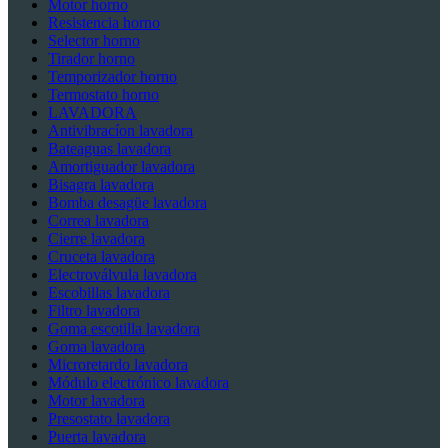
Motor horno
Resistencia horno
Selector horno
Tirador horno
Temporizador horno
Termostato horno
LAVADORA
Antivibracíon lavadora
Bateaguas lavadora
Amortiguador lavadora
Bisagra lavadora
Bomba desagüe lavadora
Correa lavadora
Cierre lavadora
Cruceta lavadora
Electroválvula lavadora
Escobillas lavadora
Filtro lavadora
Goma escotilla lavadora
Goma lavadora
Microretardo lavadora
Módulo electrónico lavadora
Motor lavadora
Presostato lavadora
Puerta lavadora