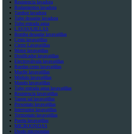
Resistencia lavadora
Rodamientos lavadora
Tambor lavadora
Tubo desagüe lavadora
Tubo entrada agua
LAVAVAJILLAS
Bomba desagüe lavavajillas
Cesto lavavajillas
Cierre Lavavajillas
Motor lavavajillas
Dosificador lavavajillas
Electroválvula lavavajillas
Ruedas cesto lavavajillas
Muelle lavavajillas
Módulo lavavajillas
Mando lavavajillas
Tubo entrada agua lavavajillas
Resistencia lavavajillas
Tapon sal lavavajillas
Presostato lavavajillas
Interruptor lavavajillas
Termostato lavavajillas
Puerta lavavajillas
MICROONDAS
Diodo microondas