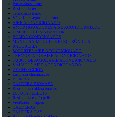
Portavainas termo
Resistencia termo
Termostato termo
Válvula de seguridad termo
AIRE ACONDICIONADO
AMORTIGUADORES AIRE ACONDICIONADO
LIMPIEZA CLIMATIZADOR
BOMBA CONDENSADOS
MANDOS Y MÓDULOS ELECTRÓNICOS
RACORERIA
SOPORTES AIRE ACONDICIONADO
TERMOSTATOS AIRE ACONDICIONADO
TUBOS DESAGÜE AIRE ACONDICIONADO
VÁLVULA AIRE ACONDICIOANDO
DESINFECCIÓN
Limpieza climatizador
BIOMASA
CALDERA BIOMASA
Resistencia caldera biomasa
ESTUFA PELLETS
Resistencia estufa pellets
Ventilador Tangencial
CALDERAS
CALDERA GAS
Bloque Hidráulico Caldera