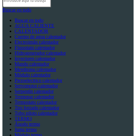
Buscar en todo
Buscar en todo
AGUA CALIENTE
CALENTADOR
Cuerpo de agua calentador
Electroimán calentador
Flusostato calentador
Hidrogenerador calentador
Inyectores calentador
Mando calentador
Membrana calentador
Módulo calentador
Piezoelectrico calentador
Servomotor calentador
Serpentín calentador
Termopar calentador
Termostato calentador
Tiro forzado calentador
Tubo piloto calentador
TERMO
Ánodo termo
Junta termo
Módulo termo