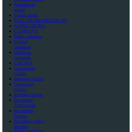
Resistencia
gasoil
Sonda gasoil
ELECTRODOMESTICOS
ASPIRADORA
CAMPANA
Filtro campana
Frontal
campana
Deflector
campana
COCINA
Accesorios
cocina
Inyector cocina
Quemador
cocina
Mandos cocina
Recambio
Thermomix
Recambio
butano
Recambio olla a
presión
FRIGORIFICO