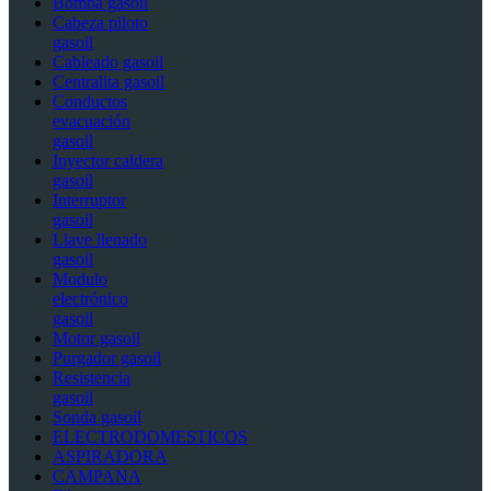
Bomba gasoil
Cabeza piloto
gasoil
Cableado gasoil
Centralita gasoil
Conductos
evacuación
gasoil
Inyector caldera
gasoil
Interruptor
gasoil
Llave llenado
gasoil
Modulo
electrónico
gasoil
Motor gasoil
Purgador gasoil
Resistencia
gasoil
Sonda gasoil
ELECTRODOMESTICOS
ASPIRADORA
CAMPANA