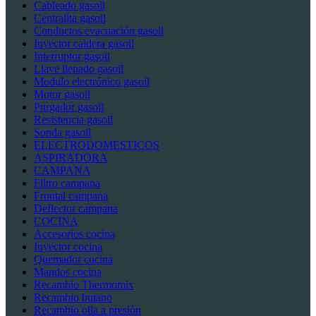
Cableado gasoil
Centralita gasoil
Conductos evacuación gasoil
Inyector caldera gasoil
Interruptor gasoil
Llave llenado gasoil
Modulo electrónico gasoil
Motor gasoil
Purgador gasoil
Resistencia gasoil
Sonda gasoil
ELECTRODOMESTICOS
ASPIRADORA
CAMPANA
Filtro campana
Frontal campana
Deflector campana
COCINA
Accesorios cocina
Inyector cocina
Quemador cocina
Mandos cocina
Recambio Thermomix
Recambio butano
Recambio olla a presión