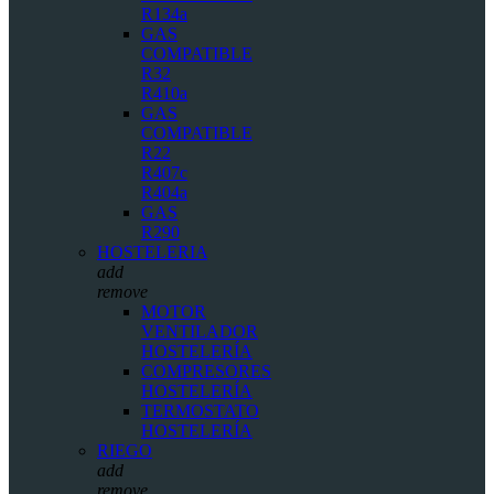
R134a
GAS
COMPATIBLE
R32
R410a
GAS
COMPATIBLE
R22
R407c
R404a
GAS
R290
HOSTELERIA
add
remove
MOTOR
VENTILADOR
HOSTELERÍA
COMPRESORES
HOSTELERÍA
TERMOSTATO
HOSTELERÍA
RIEGO
add
remove