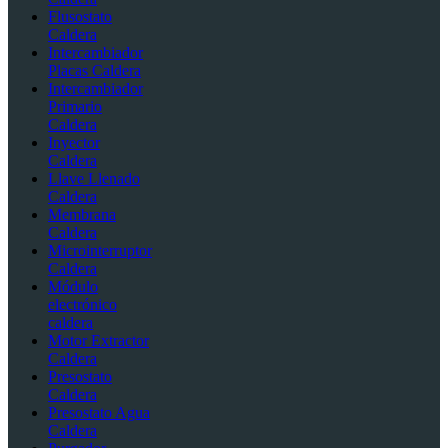
Flusostato
Caldera
Intercambiador
Placas Caldera
Intercambiador
Primario
Caldera
Inyector
Caldera
Llave Llenado
Caldera
Membrana
Caldera
Microinterruptor
Caldera
Módulo
electrónico
caldera
Motor Extractor
Caldera
Presostato
Caldera
Presostato Agua
Caldera