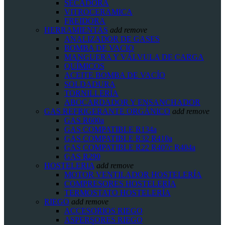
SECADORA
VITROCERAMICA
FREIDORA
HERRAMIENTAS
add
remove
ANALIZADOR DE GASES
BOMBA DE VACIO
MANGUERA Y VÁLVULA DE CARGA
QUÍMICOS
ACEITE BOMBA DE VACÍO
SOLDADURA
TORNILLERÍA
ABOCARDADOR Y ENSANCHADOR
GAS REFRIGERANTE ORGÁNICO
add
remove
GAS R600a
GAS COMPATIBLE R134a
GAS COMPATIBLE R32 R410a
GAS COMPATIBLE R22 R407c R404a
GAS R290
HOSTELERIA
add
remove
MOTOR VENTILADOR HOSTELERÍA
COMPRESORES HOSTELERÍA
TERMOSTATO HOSTELERÍA
RIEGO
add
remove
ACCESORIOS RIEGO
ASPERSORES RIEGO