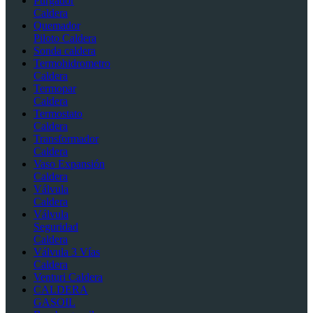
Purgador
Caldera
Quemador
Piloto Caldera
Sonda caldera
Termohidrometro
Caldera
Termopar
Caldera
Termostato
Caldera
Transformador
Caldera
Vaso Expansión
Caldera
Válvula
Caldera
Válvula
Seguridad
Caldera
Válvula 3 Vías
Caldera
Venturi Caldera
CALDERA
GASOIL