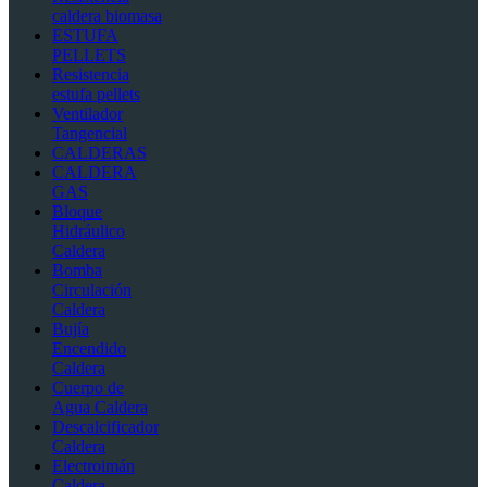
caldera biomasa
ESTUFA
PELLETS
Resistencia
estufa pellets
Ventilador
Tangencial
CALDERAS
CALDERA
GAS
Bloque
Hidráulico
Caldera
Bomba
Circulación
Caldera
Bujía
Encendido
Caldera
Cuerpo de
Agua Caldera
Descalcificador
Caldera
Electroimán
Caldera