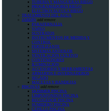
TUBERÍA Y MANGUERAS RIEGO
PROGRAMADORES RIEGO
ELECTROVÁLVULA RIEGO
TRATAMIENTO DEL AGUA
JARDÍN
add
remove
PARAFERNALIA
VAPEO
SUSTRATOS
INSTRUMENTOS DE MEDIDA Y
CONTROL
FERTILIZANTE
SISTEMAS ANTIOLOR
VENTILACIÓN CULTIVO
CONTENEDORES
ILUMINACIÓN
ACCESORIOS Y HERRAMIENTAS
ARMARIOS E INVERNADEROS
SECADO
MACETAS Y BANDEJAS
PISCINAS
add
remove
SKIMMER PISCINA
LIMPIAFONDOS PISCINA
RECOGEDOR PISCINA
SUMIDERO PISCINA
CEPILLO PISCINA