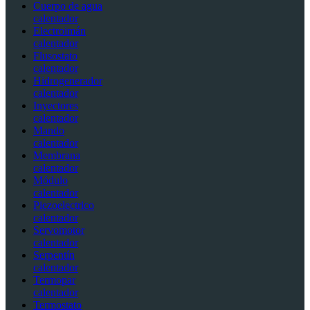
Cuerpo de agua
calentador
Electroimán
calentador
Flusostato
calentador
Hidrogenerador
calentador
Inyectores
calentador
Mando
calentador
Membrana
calentador
Módulo
calentador
Piezoelectrico
calentador
Servomotor
calentador
Serpentín
calentador
Termopar
calentador
Termostato