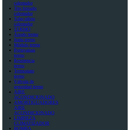
calentador
Tiro forzado
calentador
Tubo piloto
calentador
TERMO
Ánodo termo
Junta termo
Módulo termo
Portavainas
termo
Resistencia
termo
Termostato
termo
Válvula de
seguridad termo
AIRE
ACONDICIONADO
AMORTIGUADORES
AIRE
ACONDICIONADO
LIMPIEZA
CLIMATIZADOR
BOMBA