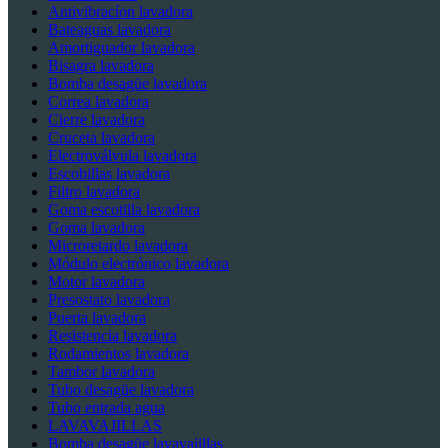
Antivibracíon lavadora
Bateaguas lavadora
Amortiguador lavadora
Bisagra lavadora
Bomba desagüe lavadora
Correa lavadora
Cierre lavadora
Cruceta lavadora
Electroválvula lavadora
Escobillas lavadora
Filtro lavadora
Goma escotilla lavadora
Goma lavadora
Microretardo lavadora
Módulo electrónico lavadora
Motor lavadora
Presostato lavadora
Puerta lavadora
Resistencia lavadora
Rodamientos lavadora
Tambor lavadora
Tubo desagüe lavadora
Tubo entrada agua
LAVAVAJILLAS
Bomba desagüe lavavajillas