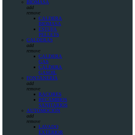
BIOMASA
add
remove
CALDERA
BIOMASA
ESTUFA
PELLETS
CALDERAS
add
remove
CALDERA
GAS
CALDERA
GASOIL
FONTANERÍA
add
remove
RACORES
RECAMBIOS
SANITARIOS
AUTOMOCIÓN
add
remove
LAVADO
EXTERIOR