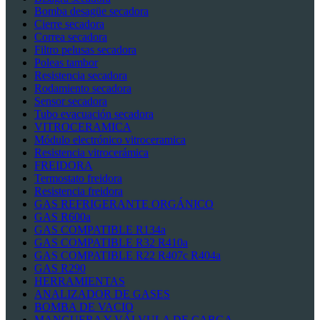
Bomba desagüe secadora
Cierre secadora
Correa secadora
Filtro pelusas secadora
Poleas tambor
Resistencia secadora
Rodamiento secadora
Sensor secadora
Tubo evacuación secadora
VITROCERAMICA
Módulo electrónico vitroceramica
Resistencia vitrocerámica
FREIDORA
Termostato freidora
Resistencia freidora
GAS REFRIGERANTE ORGÁNICO
GAS R600a
GAS COMPATIBLE R134a
GAS COMPATIBLE R32 R410a
GAS COMPATIBLE R22 R407c R404a
GAS R290
HERRAMIENTAS
ANALIZADOR DE GASES
BOMBA DE VACIO
MANGUERA Y VÁLVULA DE CARGA