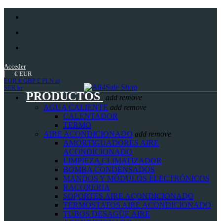
Acceder
€
EUR
EUR €
GBP £
PLN zł
SEK kr
PRODUCTOS
add
remove
AGUA CALIENTE
add
remove
CALENTADOR
TERMO
AIRE ACONDICIONADO
add
remove
AMORTIGUADORES AIRE
ACONDICIONADO
LIMPIEZA CLIMATIZADOR
BOMBA CONDENSADOS
MANDOS Y MÓDULOS ELECTRÓNICOS
RACORERIA
SOPORTES AIRE ACONDICIONADO
TERMOSTATOS AIRE ACONDICIONADO
TUBOS DESAGÜE AIRE