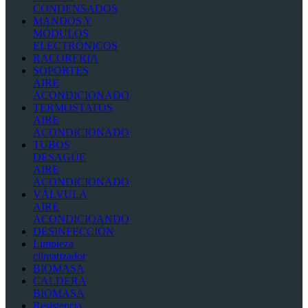
CONDENSADOS
MANDOS Y
MÓDULOS
ELECTRÓNICOS
RACORERIA
SOPORTES
AIRE
ACONDICIONADO
TERMOSTATOS
AIRE
ACONDICIONADO
TUBOS
DESAGÜE
AIRE
ACONDICIONADO
VÁLVULA
AIRE
ACONDICIOANDO
DESINFECCIÓN
Limpieza
climatizador
BIOMASA
CALDERA
BIOMASA
Resistencia