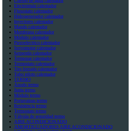
Cuerpo de agua calentador
Electroimán calentador
Flusostato calentador
Hidrogenerador calentador
Inyectores calentador
Mando calentador
Membrana calentador
Módulo calentador
Piezoelectrico calentador
Servomotor calentador
Serpentín calentador
Termopar calentador
Termostato calentador
Tiro forzado calentador
Tubo piloto calentador
TERMO
Ánodo termo
Junta termo
Módulo termo
Portavainas termo
Resistencia termo
Termostato termo
Válvula de seguridad termo
AIRE ACONDICIONADO
AMORTIGUADORES AIRE ACONDICIONADO