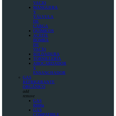
VACIO
MANGUERA
Y
VÁLVULA
DE
CARGA
QUÍMICOS
ACEITE
BOMBA
DE
VACÍO
SOLDADURA
TORNILLERÍA
ABOCARDADOR
Y
ENSANCHADOR
GAS
REFRIGERANTE
ORGÁNICO
add
remove
GAS
R600a
GAS
COMPATIBLE