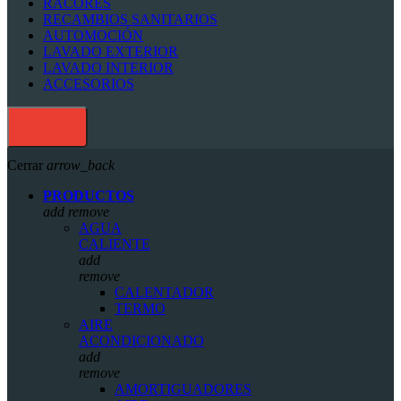
RACORES
RECAMBIOS SANITARIOS
AUTOMOCIÓN
LAVADO EXTERIOR
LAVADO INTERIOR
ACCESORIOS
Cerrar
arrow_back
PRODUCTOS
add
remove
AGUA
CALIENTE
add
remove
CALENTADOR
TERMO
AIRE
ACONDICIONADO
add
remove
AMORTIGUADORES