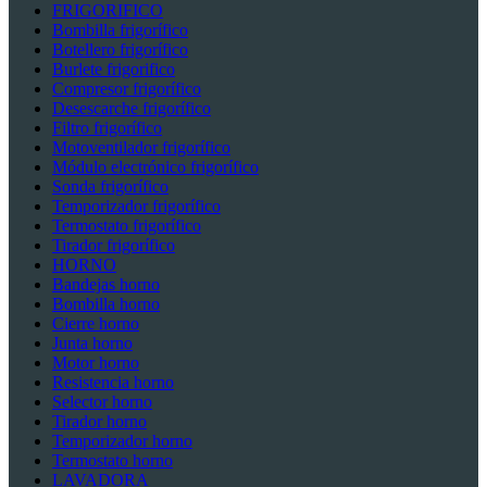
FRIGORIFICO
Bombilla frigorífico
Botellero frigorífico
Burlete frigorifico
Compresor frigorífico
Desescarche frigorífico
Filtro frigorífico
Motoventilador frigorífico
Módulo electrónico frigorífico
Sonda frigorífico
Temporizador frigorífico
Termostato frigorífico
Tirador frigorífico
HORNO
Bandejas horno
Bombilla horno
Cierre horno
Junta horno
Motor horno
Resistencia horno
Selector horno
Tirador horno
Temporizador horno
Termostato horno
LAVADORA