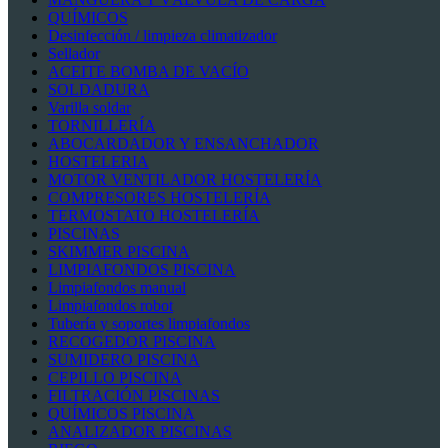
QUÍMICOS
Desinfección / limpieza climatizador
Sellador
ACEITE BOMBA DE VACÍO
SOLDADURA
Varilla soldar
TORNILLERÍA
ABOCARDADOR Y ENSANCHADOR
HOSTELERIA
MOTOR VENTILADOR HOSTELERÍA
COMPRESORES HOSTELERÍA
TERMOSTATO HOSTELERÍA
PISCINAS
SKIMMER PISCINA
LIMPIAFONDOS PISCINA
Limpiafondos manual
Limpiafondos robot
Tubería y soportes limpiafondos
RECOGEDOR PISCINA
SUMIDERO PISCINA
CEPILLO PISCINA
FILTRACIÓN PISCINAS
QUÍMICOS PISCINA
ANALIZADOR PISCINAS