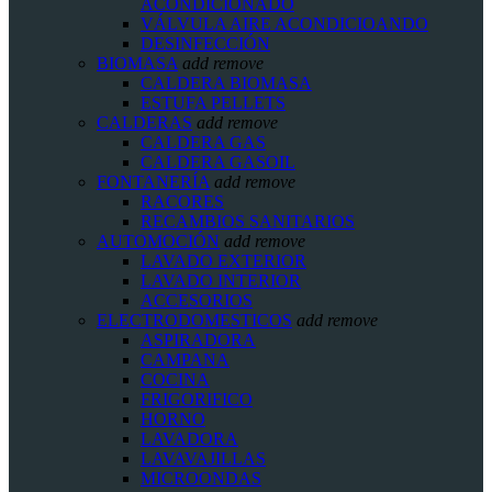
ACONDICIONADO
VÁLVULA AIRE ACONDICIOANDO
DESINFECCIÓN
BIOMASA
add
remove
CALDERA BIOMASA
ESTUFA PELLETS
CALDERAS
add
remove
CALDERA GAS
CALDERA GASOIL
FONTANERÍA
add
remove
RACORES
RECAMBIOS SANITARIOS
AUTOMOCIÓN
add
remove
LAVADO EXTERIOR
LAVADO INTERIOR
ACCESORIOS
ELECTRODOMESTICOS
add
remove
ASPIRADORA
CAMPANA
COCINA
FRIGORIFICO
HORNO
LAVADORA
LAVAVAJILLAS
MICROONDAS