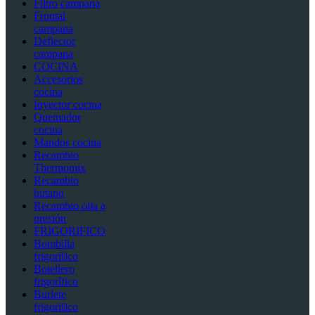
Filtro campana
Frontal
campana
Deflector
campana
COCINA
Accesorios
cocina
Inyector cocina
Quemador
cocina
Mandos cocina
Recambio
Thermomix
Recambio
butano
Recambio olla a
presión
FRIGORIFICO
Bombilla
frigorífico
Botellero
frigorífico
Burlete
frigorifico