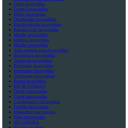
Cesto lavavajillas
Cierre Lavavajillas
Motor lavavajillas
Dosificador lavavajillas
Electroválvula lavavajillas
Ruedas cesto lavavajillas
Muelle lavavajillas
Módulo lavavajillas
Mando lavavajillas
Tubo entrada agua lavavajillas
Resistencia lavavajillas
Tapon sal lavavajillas
Presostato lavavajillas
Interruptor lavavajillas
Termostato lavavajillas
Puerta lavavajillas
MICROONDAS
Diodo microondas
Cierre microondas
Condensador microondas
Fusible microondas
Magnetron microondas
Plato microondas
SECADORA
Bisagra secadora