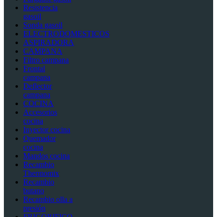
Resistencia
gasoil
Sonda gasoil
ELECTRODOMESTICOS
ASPIRADORA
CAMPANA
Filtro campana
Frontal
campana
Deflector
campana
COCINA
Accesorios
cocina
Inyector cocina
Quemador
cocina
Mandos cocina
Recambio
Thermomix
Recambio
butano
Recambio olla a
presión
FRIGORIFICO