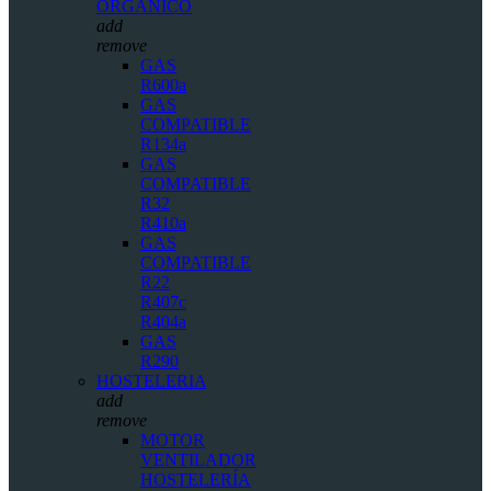
ORGÁNICO
add
remove
GAS
R600a
GAS
COMPATIBLE
R134a
GAS
COMPATIBLE
R32
R410a
GAS
COMPATIBLE
R22
R407c
R404a
GAS
R290
HOSTELERIA
add
remove
MOTOR
VENTILADOR
HOSTELERÍA