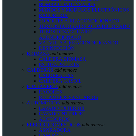
BOMBA CONDENSADOS
MANDOS Y MÓDULOS ELECTRÓNICOS
RACORERIA
SOPORTES AIRE ACONDICIONADO
TERMOSTATOS AIRE ACONDICIONADO
TUBOS DESAGÜE AIRE
ACONDICIONADO
VÁLVULA AIRE ACONDICIOANDO
DESINFECCIÓN
BIOMASA
add
remove
CALDERA BIOMASA
ESTUFA PELLETS
CALDERAS
add
remove
CALDERA GAS
CALDERA GASOIL
FONTANERÍA
add
remove
RACORES
RECAMBIOS SANITARIOS
AUTOMOCIÓN
add
remove
LAVADO EXTERIOR
LAVADO INTERIOR
ACCESORIOS
ELECTRODOMESTICOS
add
remove
ASPIRADORA
CAMPANA