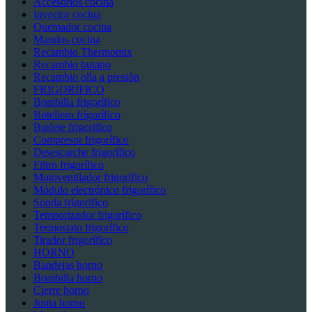
Accesorios cocina
Inyector cocina
Quemador cocina
Mandos cocina
Recambio Thermomix
Recambio butano
Recambio olla a presión
FRIGORIFICO
Bombilla frigorífico
Botellero frigorífico
Burlete frigorifico
Compresor frigorífico
Desescarche frigorífico
Filtro frigorífico
Motoventilador frigorífico
Módulo electrónico frigorífico
Sonda frigorífico
Temporizador frigorífico
Termostato frigorífico
Tirador frigorífico
HORNO
Bandejas horno
Bombilla horno
Cierre horno
Junta horno