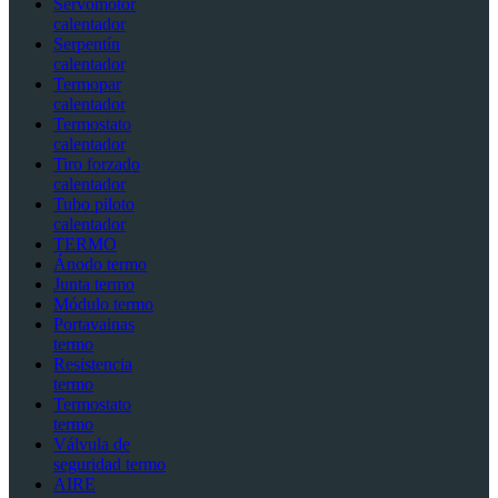
Servomotor
calentador
Serpentín
calentador
Termopar
calentador
Termostato
calentador
Tiro forzado
calentador
Tubo piloto
calentador
TERMO
Ánodo termo
Junta termo
Módulo termo
Portavainas
termo
Resistencia
termo
Termostato
termo
Válvula de
seguridad termo
AIRE