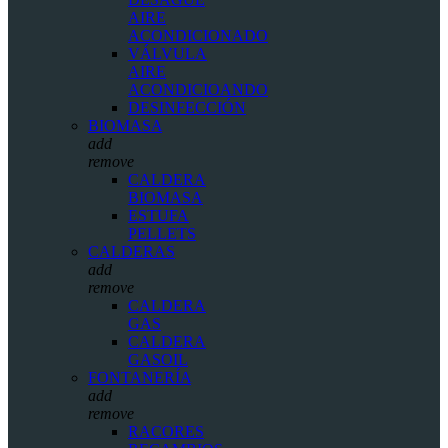
AIRE
ACONDICIONADO
VÁLVULA
AIRE
ACONDICIOANDO
DESINFECCIÓN
BIOMASA
add
remove
CALDERA
BIOMASA
ESTUFA
PELLETS
CALDERAS
add
remove
CALDERA
GAS
CALDERA
GASOIL
FONTANERÍA
add
remove
RACORES