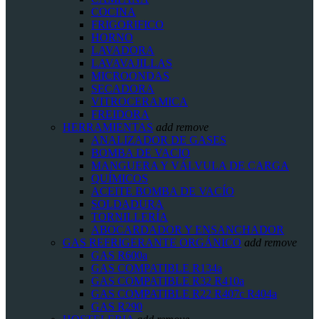
COCINA
FRIGORIFICO
HORNO
LAVADORA
LAVAVAJILLAS
MICROONDAS
SECADORA
VITROCERAMICA
FREIDORA
HERRAMIENTAS
add
remove
ANALIZADOR DE GASES
BOMBA DE VACIO
MANGUERA Y VÁLVULA DE CARGA
QUÍMICOS
ACEITE BOMBA DE VACÍO
SOLDADURA
TORNILLERÍA
ABOCARDADOR Y ENSANCHADOR
GAS REFRIGERANTE ORGÁNICO
add
remove
GAS R600a
GAS COMPATIBLE R134a
GAS COMPATIBLE R32 R410a
GAS COMPATIBLE R22 R407c R404a
GAS R290