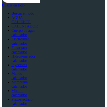
Buscar en todo
Buscar en todo
AGUA
CALIENTE
CALENTADOR
Cuerpo de agua
calentador
Electroimán
calentador
Flusostato
calentador
Hidrogenerador
calentador
Inyectores
calentador
Mando
calentador
Membrana
calentador
Módulo
calentador
Piezoelectrico
calentador