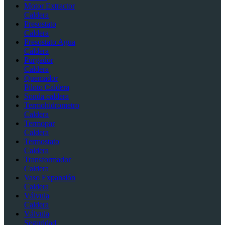
Motor Extractor
Caldera
Presostato
Caldera
Presostato Agua
Caldera
Purgador
Caldera
Quemador
Piloto Caldera
Sonda caldera
Termohidrometro
Caldera
Termopar
Caldera
Termostato
Caldera
Transformador
Caldera
Vaso Expansión
Caldera
Válvula
Caldera
Válvula
Seguridad