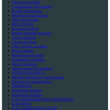
Cierre microondas
Condensador microondas
Fusible microondas
Magnetron microondas
Plato microondas
SECADORA
Bisagra secadora
Bomba desagüe secadora
Cierre secadora
Correa secadora
Filtro pelusas secadora
Poleas tambor
Resistencia secadora
Rodamiento secadora
Sensor secadora
Tubo evacuación secadora
VITROCERAMICA
Módulo electrónico vitroceramica
Resistencia vitrocerámica
FREIDORA
Termostato freidora
Resistencia freidora
GAS REFRIGERANTE ORGÁNICO
GAS R600a
GAS COMPATIBLE R134a