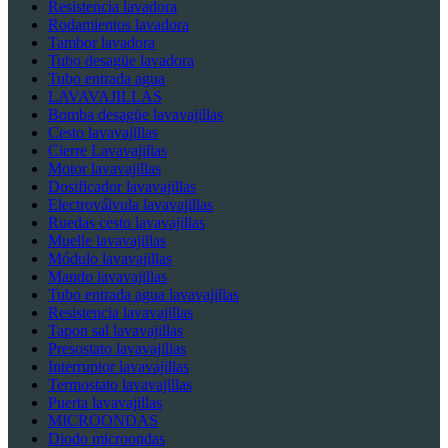
Resistencia lavadora
Rodamientos lavadora
Tambor lavadora
Tubo desagüe lavadora
Tubo entrada agua
LAVAVAJILLAS
Bomba desagüe lavavajillas
Cesto lavavajillas
Cierre Lavavajillas
Motor lavavajillas
Dosificador lavavajillas
Electroválvula lavavajillas
Ruedas cesto lavavajillas
Muelle lavavajillas
Módulo lavavajillas
Mando lavavajillas
Tubo entrada agua lavavajillas
Resistencia lavavajillas
Tapon sal lavavajillas
Presostato lavavajillas
Interruptor lavavajillas
Termostato lavavajillas
Puerta lavavajillas
MICROONDAS
Diodo microondas