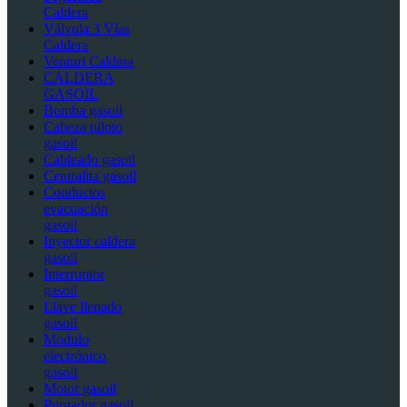
Caldera
Válvula 3 Vías
Caldera
Venturi Caldera
CALDERA
GASOIL
Bomba gasoil
Cabeza piloto
gasoil
Cableado gasoil
Centralita gasoil
Conductos
evacuación
gasoil
Inyector caldera
gasoil
Interruptor
gasoil
Llave llenado
gasoil
Modulo
electrónico
gasoil
Motor gasoil
Purgador gasoil