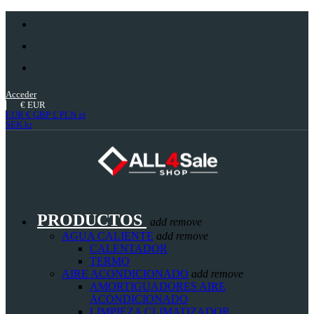
Acceder
€
EUR
EUR €
GBP £
PLN zł
SEK kr
PRODUCTOS
add
remove
AGUA CALIENTE
add
remove
CALENTADOR
TERMO
AIRE ACONDICIONADO
add
remove
AMORTIGUADORES AIRE
ACONDICIONADO
LIMPIEZA CLIMATIZADOR