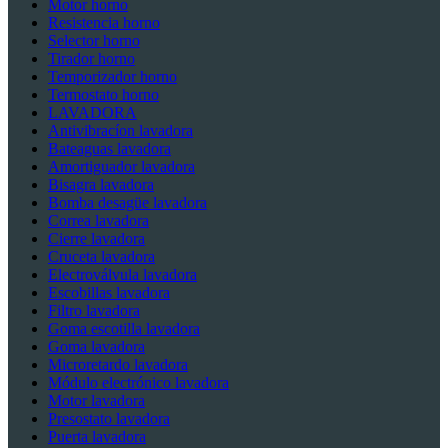
Motor horno
Resistencia horno
Selector horno
Tirador horno
Temporizador horno
Termostato horno
LAVADORA
Antivibracíon lavadora
Bateaguas lavadora
Amortiguador lavadora
Bisagra lavadora
Bomba desagüe lavadora
Correa lavadora
Cierre lavadora
Cruceta lavadora
Electroválvula lavadora
Escobillas lavadora
Filtro lavadora
Goma escotilla lavadora
Goma lavadora
Microretardo lavadora
Módulo electrónico lavadora
Motor lavadora
Presostato lavadora
Puerta lavadora