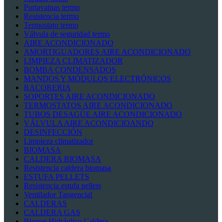
Portavainas termo
Resistencia termo
Termostato termo
Válvula de seguridad termo
AIRE ACONDICIONADO
AMORTIGUADORES AIRE ACONDICIONADO
LIMPIEZA CLIMATIZADOR
BOMBA CONDENSADOS
MANDOS Y MÓDULOS ELECTRÓNICOS
RACORERIA
SOPORTES AIRE ACONDICIONADO
TERMOSTATOS AIRE ACONDICIONADO
TUBOS DESAGÜE AIRE ACONDICIONADO
VÁLVULA AIRE ACONDICIOANDO
DESINFECCIÓN
Limpieza climatizador
BIOMASA
CALDERA BIOMASA
Resistencia caldera biomasa
ESTUFA PELLETS
Resistencia estufa pellets
Ventilador Tangencial
CALDERAS
CALDERA GAS
Bloque Hidráulico Caldera