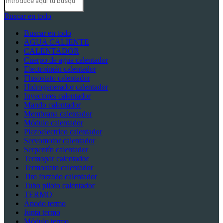
Buscar en todo
Buscar en todo
AGUA CALIENTE
CALENTADOR
Cuerpo de agua calentador
Electroimán calentador
Flusostato calentador
Hidrogenerador calentador
Inyectores calentador
Mando calentador
Membrana calentador
Módulo calentador
Piezoelectrico calentador
Servomotor calentador
Serpentín calentador
Termopar calentador
Termostato calentador
Tiro forzado calentador
Tubo piloto calentador
TERMO
Ánodo termo
Junta termo
Módulo termo