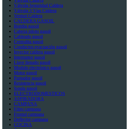
Válvula Caldera
Válvula Seguridad Caldera
Válvula 3 Vías Caldera
Venturi Caldera
CALDERA GASOIL
Bomba gasoil
Cabeza piloto gasoil
Cableado gasoil
Centralita gasoil
Conductos evacuación gasoil
Inyector caldera gasoil
Interruptor gasoil
Llave llenado gasoil
Modulo electrónico gasoil
Motor gasoil
Purgador gasoil
Resistencia gasoil
Sonda gasoil
ELECTRODOMESTICOS
ASPIRADORA
CAMPANA
Filtro campana
Frontal campana
Deflector campana
COCINA