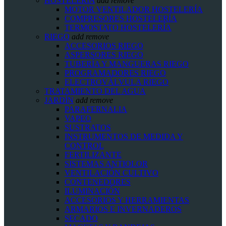
HOSTELERIA
add
remove
MOTOR VENTILADOR HOSTELERÍA
COMPRESORES HOSTELERÍA
TERMOSTATO HOSTELERÍA
RIEGO
add
remove
ACCESORIOS RIEGO
ASPERSORES RIEGO
TUBERÍA Y MANGUERAS RIEGO
PROGRAMADORES RIEGO
ELECTROVÁLVULA RIEGO
TRATAMIENTO DEL AGUA
JARDÍN
add
remove
PARAFERNALIA
VAPEO
SUSTRATOS
INSTRUMENTOS DE MEDIDA Y
CONTROL
FERTILIZANTE
SISTEMAS ANTIOLOR
VENTILACIÓN CULTIVO
CONTENEDORES
ILUMINACIÓN
ACCESORIOS Y HERRAMIENTAS
ARMARIOS E INVERNADEROS
SECADO