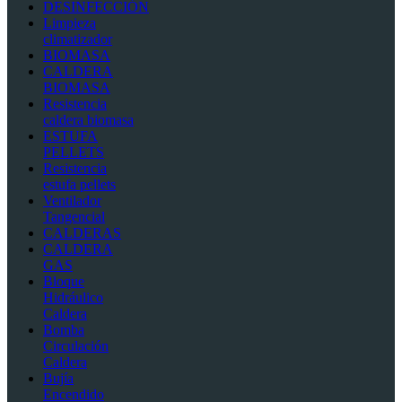
DESINFECCIÓN
Limpieza
climatizador
BIOMASA
CALDERA
BIOMASA
Resistencia
caldera biomasa
ESTUFA
PELLETS
Resistencia
estufa pellets
Ventilador
Tangencial
CALDERAS
CALDERA
GAS
Bloque
Hidráulico
Caldera
Bomba
Circulación
Caldera
Bujía
Encendido