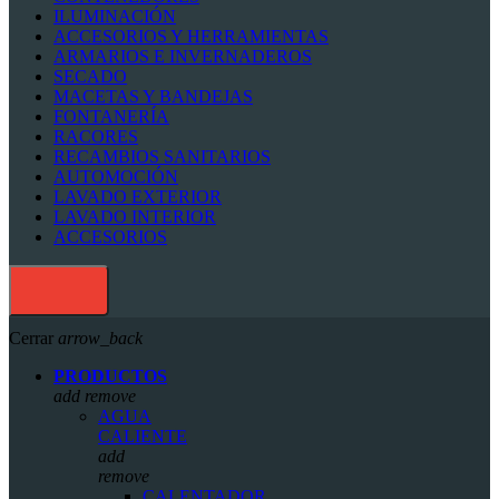
ILUMINACIÓN
ACCESORIOS Y HERRAMIENTAS
ARMARIOS E INVERNADEROS
SECADO
MACETAS Y BANDEJAS
FONTANERÍA
RACORES
RECAMBIOS SANITARIOS
AUTOMOCIÓN
LAVADO EXTERIOR
LAVADO INTERIOR
ACCESORIOS
Cerrar
arrow_back
PRODUCTOS
add
remove
AGUA
CALIENTE
add
remove
CALENTADOR