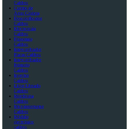
Caldera
Cuerpo de
Agua Caldera
Descalcificador
Caldera
Electroimán
Caldera
Flusostato
Caldera
Intercambiador
Placas Caldera
Intercambiador
Primario
Caldera
Inyector
Caldera
Llave Llenado
Caldera
Membrana
Caldera
Microinterruptor
Caldera
Módulo
electrónico
caldera