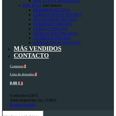
MACETAS Y BANDEJAS
PISCINAS
add
remove
SKIMMER PISCINA
LIMPIAFONDOS PISCINA
RECOGEDOR PISCINA
SUMIDERO PISCINA
CEPILLO PISCINA
FILTRACIÓN PISCINAS
QUÍMICOS PISCINA
ANALIZADOR PISCINAS
MÁS VENDIDOS
CONTACTO
Comparar
0
Lista de deseados
0
0,00 €
0
0 artículos
0,00 €
Total (impuestos inc.)
0,00 €
Realizar pedido