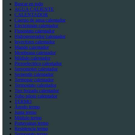
Buscar en todo
AGUA CALIENTE
CALENTADOR
Cuerpo de agua calentador
Electroimán calentador
Flusostato calentador
Hidrogenerador calentador
Inyectores calentador
Mando calentador
Membrana calentador
Módulo calentador
Piezoelectrico calentador
Servomotor calentador
Serpentín calentador
Termopar calentador
Termostato calentador
Tiro forzado calentador
Tubo piloto calentador
TERMO
Ánodo termo
Junta termo
Módulo termo
Portavainas termo
Resistencia termo
Termostato termo