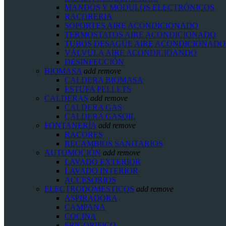
MANDOS Y MÓDULOS ELECTRÓNICOS
RACORERIA
SOPORTES AIRE ACONDICIONADO
TERMOSTATOS AIRE ACONDICIONADO
TUBOS DESAGÜE AIRE ACONDICIONADO
VÁLVULA AIRE ACONDICIOANDO
DESINFECCIÓN
BIOMASA
add
remove
CALDERA BIOMASA
ESTUFA PELLETS
CALDERAS
add
remove
CALDERA GAS
CALDERA GASOIL
FONTANERÍA
add
remove
RACORES
RECAMBIOS SANITARIOS
AUTOMOCIÓN
add
remove
LAVADO EXTERIOR
LAVADO INTERIOR
ACCESORIOS
ELECTRODOMESTICOS
add
remove
ASPIRADORA
CAMPANA
COCINA
FRIGORIFICO