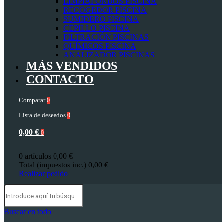
LIMPIAFONDOS PISCINA
RECOGEDOR PISCINA
SUMIDERO PISCINA
CEPILLO PISCINA
FILTRACIÓN PISCINAS
QUÍMICOS PISCINA
ANALIZADOR PISCINAS
MÁS VENDIDOS
CONTACTO
Comparar
0
Lista de deseados
0
0,00 €
0
0 artículos
0,00 €
Total (impuestos inc.)
0,00 €
Realizar pedido
Buscar en todo