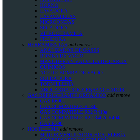
HORNO
LAVADORA
LAVAVAJILLAS
MICROONDAS
SECADORA
VITROCERAMICA
FREIDORA
HERRAMIENTAS
add
remove
ANALIZADOR DE GASES
BOMBA DE VACIO
MANGUERA Y VÁLVULA DE CARGA
QUÍMICOS
ACEITE BOMBA DE VACÍO
SOLDADURA
TORNILLERÍA
ABOCARDADOR Y ENSANCHADOR
GAS REFRIGERANTE ORGÁNICO
add
remove
GAS R600a
GAS COMPATIBLE R134a
GAS COMPATIBLE R32 R410a
GAS COMPATIBLE R22 R407c R404a
GAS R290
HOSTELERIA
add
remove
MOTOR VENTILADOR HOSTELERÍA