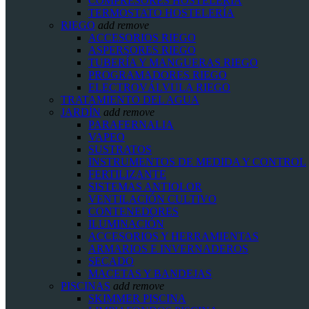
COMPRESORES HOSTELERÍA
TERMOSTATO HOSTELERÍA
RIEGO
add
remove
ACCESORIOS RIEGO
ASPERSORES RIEGO
TUBERÍA Y MANGUERAS RIEGO
PROGRAMADORES RIEGO
ELECTROVÁLVULA RIEGO
TRATAMIENTO DEL AGUA
JARDÍN
add
remove
PARAFERNALIA
VAPEO
SUSTRATOS
INSTRUMENTOS DE MEDIDA Y CONTROL
FERTILIZANTE
SISTEMAS ANTIOLOR
VENTILACIÓN CULTIVO
CONTENEDORES
ILUMINACIÓN
ACCESORIOS Y HERRAMIENTAS
ARMARIOS E INVERNADEROS
SECADO
MACETAS Y BANDEJAS
PISCINAS
add
remove
SKIMMER PISCINA