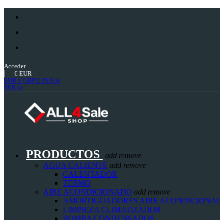
Acceder
€
EUR
EUR €
GBP £
PLN zł
SEK kr
PRODUCTOS
add
remove
AGUA CALIENTE
add
remove
CALENTADOR
TERMO
AIRE ACONDICIONADO
add
remove
AMORTIGUADORES AIRE ACONDICIONA
LIMPIEZA CLIMATIZADOR
BOMBA CONDENSADOS