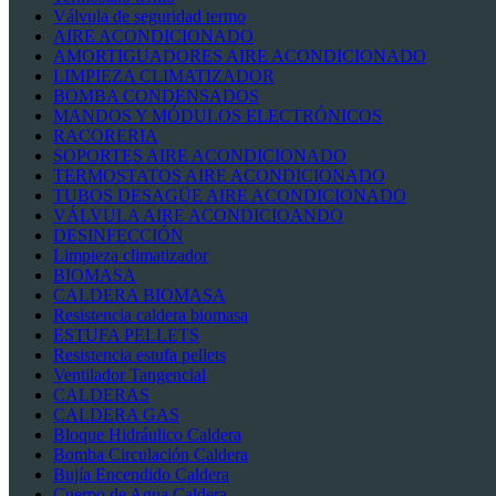
Válvula de seguridad termo
AIRE ACONDICIONADO
AMORTIGUADORES AIRE ACONDICIONADO
LIMPIEZA CLIMATIZADOR
BOMBA CONDENSADOS
MANDOS Y MÓDULOS ELECTRÓNICOS
RACORERIA
SOPORTES AIRE ACONDICIONADO
TERMOSTATOS AIRE ACONDICIONADO
TUBOS DESAGÜE AIRE ACONDICIONADO
VÁLVULA AIRE ACONDICIOANDO
DESINFECCIÓN
Limpieza climatizador
BIOMASA
CALDERA BIOMASA
Resistencia caldera biomasa
ESTUFA PELLETS
Resistencia estufa pellets
Ventilador Tangencial
CALDERAS
CALDERA GAS
Bloque Hidráulico Caldera
Bomba Circulación Caldera
Bujía Encendido Caldera
Cuerpo de Agua Caldera