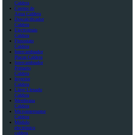
Caldera
Cuerpo de
Agua Caldera
Descalcificador
Caldera
Electroimán
Caldera
Flusostato
Caldera
Intercambiador
Placas Caldera
Intercambiador
Primario
Caldera
Inyector
Caldera
Llave Llenado
Caldera
Membrana
Caldera
Microinterruptor
Caldera
Módulo
electrónico
caldera