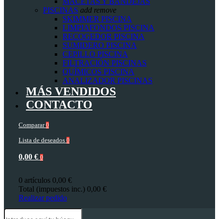
MACETAS Y BANDEJAS
PISCINAS
add
remove
SKIMMER PISCINA
LIMPIAFONDOS PISCINA
RECOGEDOR PISCINA
SUMIDERO PISCINA
CEPILLO PISCINA
FILTRACIÓN PISCINAS
QUÍMICOS PISCINA
ANALIZADOR PISCINAS
MÁS VENDIDOS
CONTACTO
Comparar
0
Lista de deseados
0
0,00 €
0
0 artículos
0,00 €
Total (impuestos inc.)
0,00 €
Realizar pedido