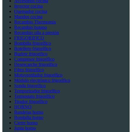
Accesorios cocina
Inyector cocina
Quemador cocina
Mandos cocina
Recambio Thermomix
Recambio butano
Recambio olla a presión
FRIGORIFICO
Bombilla frigorífico
Botellero frigorífico
Burlete frigorifico
Compresor frigorífico
Desescarche frigorífico
Filtro frigorífico
Motoventilador frigorífico
Módulo electrónico frigorífico
Sonda frigorífico
Temporizador frigorífico
Termostato frigorífico
Tirador frigorífico
HORNO
Bandejas horno
Bombilla horno
Cierre horno
Junta horno