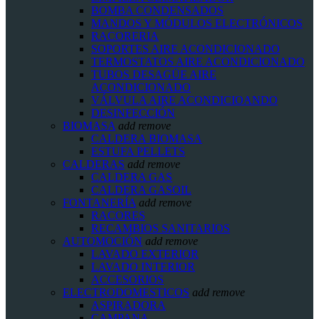
BOMBA CONDENSADOS
MANDOS Y MÓDULOS ELECTRÓNICOS
RACORERIA
SOPORTES AIRE ACONDICIONADO
TERMOSTATOS AIRE ACONDICIONADO
TUBOS DESAGÜE AIRE
ACONDICIONADO
VÁLVULA AIRE ACONDICIOANDO
DESINFECCIÓN
BIOMASA
add
remove
CALDERA BIOMASA
ESTUFA PELLETS
CALDERAS
add
remove
CALDERA GAS
CALDERA GASOIL
FONTANERÍA
add
remove
RACORES
RECAMBIOS SANITARIOS
AUTOMOCIÓN
add
remove
LAVADO EXTERIOR
LAVADO INTERIOR
ACCESORIOS
ELECTRODOMESTICOS
add
remove
ASPIRADORA
CAMPANA