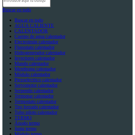
Buscar en todo
Buscar en todo
AGUA CALIENTE
CALENTADOR
Cuerpo de agua calentador
Electroimán calentador
Flusostato calentador
Hidrogenerador calentador
Inyectores calentador
Mando calentador
Membrana calentador
Módulo calentador
Piezoelectrico calentador
Servomotor calentador
Serpentín calentador
Termopar calentador
Termostato calentador
Tiro forzado calentador
Tubo piloto calentador
TERMO
Ánodo termo
Junta termo
Módulo termo