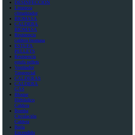
DESINFECCIÓN
Limpieza
climatizador
BIOMASA
CALDERA
BIOMASA
Resistencia
caldera biomasa
ESTUFA
PELLETS
Resistencia
estufa pellets
Ventilador
Tangencial
CALDERAS
CALDERA
GAS
Bloque
Hidráulico
Caldera
Bomba
Circulación
Caldera
Bujía
Encendido