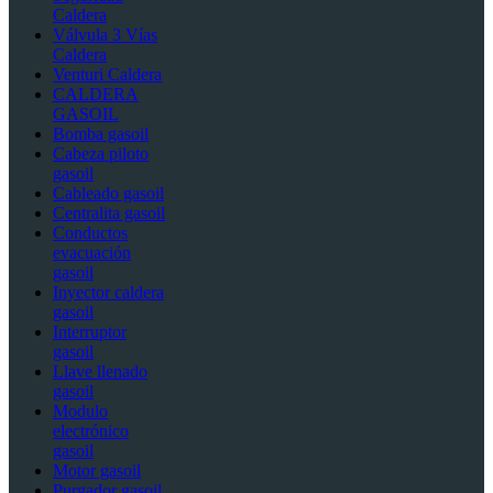
Caldera
Válvula 3 Vías
Caldera
Venturi Caldera
CALDERA
GASOIL
Bomba gasoil
Cabeza piloto
gasoil
Cableado gasoil
Centralita gasoil
Conductos
evacuación
gasoil
Inyector caldera
gasoil
Interruptor
gasoil
Llave llenado
gasoil
Modulo
electrónico
gasoil
Motor gasoil
Purgador gasoil