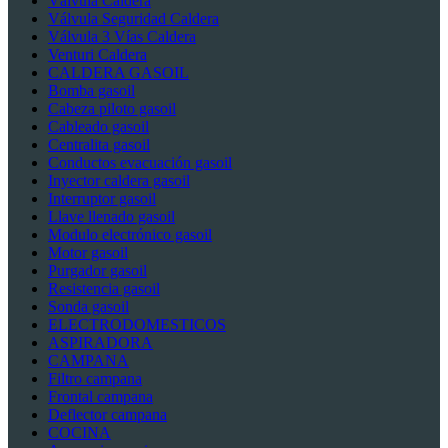
Válvula Caldera
Válvula Seguridad Caldera
Válvula 3 Vías Caldera
Venturi Caldera
CALDERA GASOIL
Bomba gasoil
Cabeza piloto gasoil
Cableado gasoil
Centralita gasoil
Conductos evacuación gasoil
Inyector caldera gasoil
Interruptor gasoil
Llave llenado gasoil
Modulo electrónico gasoil
Motor gasoil
Purgador gasoil
Resistencia gasoil
Sonda gasoil
ELECTRODOMESTICOS
ASPIRADORA
CAMPANA
Filtro campana
Frontal campana
Deflector campana
COCINA