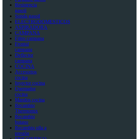
Resistencia
gasoil
Sonda gasoil
ELECTRODOMESTICOS
ASPIRADORA
CAMPANA
Filtro campana
Frontal
campana
Deflector
campana
COCINA
Accesorios
cocina
Inyector cocina
Quemador
cocina
Mandos cocina
Recambio
Thermomix
Recambio
butano
Recambio olla a
presión
FRIGORIFICO