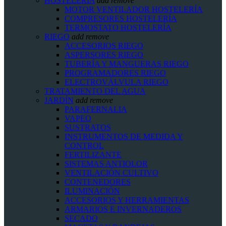
HOSTELERIA
add
remove
MOTOR VENTILADOR HOSTELERÍA
COMPRESORES HOSTELERÍA
TERMOSTATO HOSTELERÍA
RIEGO
add
remove
ACCESORIOS RIEGO
ASPERSORES RIEGO
TUBERÍA Y MANGUERAS RIEGO
PROGRAMADORES RIEGO
ELECTROVÁLVULA RIEGO
TRATAMIENTO DEL AGUA
JARDÍN
add
remove
PARAFERNALIA
VAPEO
SUSTRATOS
INSTRUMENTOS DE MEDIDA Y
CONTROL
FERTILIZANTE
SISTEMAS ANTIOLOR
VENTILACIÓN CULTIVO
CONTENEDORES
ILUMINACIÓN
ACCESORIOS Y HERRAMIENTAS
ARMARIOS E INVERNADEROS
SECADO