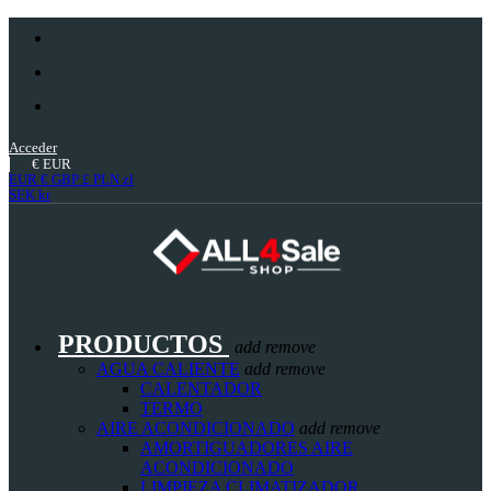
Acceder
€
EUR
EUR €
GBP £
PLN zł
SEK kr
PRODUCTOS
add
remove
AGUA CALIENTE
add
remove
CALENTADOR
TERMO
AIRE ACONDICIONADO
add
remove
AMORTIGUADORES AIRE
ACONDICIONADO
LIMPIEZA CLIMATIZADOR