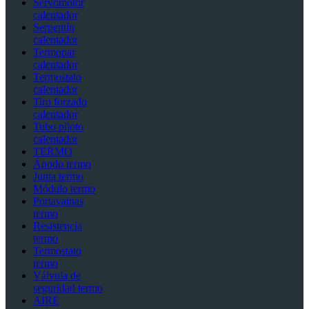
Servomotor
calentador
Serpentín
calentador
Termopar
calentador
Termostato
calentador
Tiro forzado
calentador
Tubo piloto
calentador
TERMO
Ánodo termo
Junta termo
Módulo termo
Portavainas
termo
Resistencia
termo
Termostato
termo
Válvula de
seguridad termo
AIRE