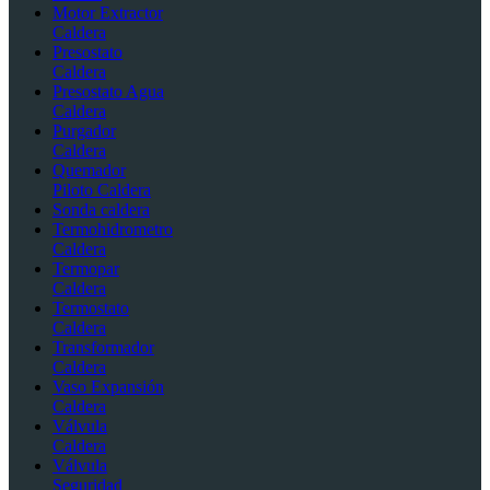
Motor Extractor
Caldera
Presostato
Caldera
Presostato Agua
Caldera
Purgador
Caldera
Quemador
Piloto Caldera
Sonda caldera
Termohidrometro
Caldera
Termopar
Caldera
Termostato
Caldera
Transformador
Caldera
Vaso Expansión
Caldera
Válvula
Caldera
Válvula
Seguridad