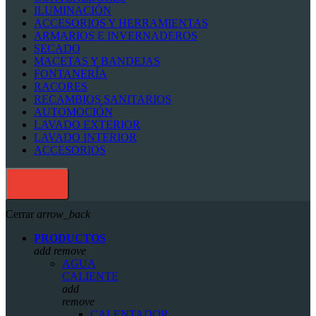
ILUMINACIÓN
ACCESORIOS Y HERRAMIENTAS
ARMARIOS E INVERNADEROS
SECADO
MACETAS Y BANDEJAS
FONTANERÍA
RACORES
RECAMBIOS SANITARIOS
AUTOMOCIÓN
LAVADO EXTERIOR
LAVADO INTERIOR
ACCESORIOS
Cerrar
arrow_back
PRODUCTOS
add
remove
AGUA
CALIENTE
add
remove
CALENTADOR