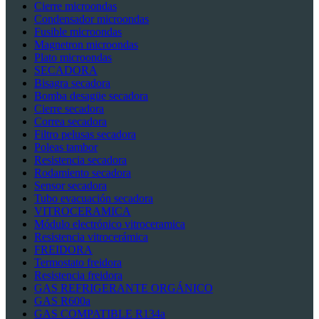
Cierre microondas
Condensador microondas
Fusible microondas
Magnetron microondas
Plato microondas
SECADORA
Bisagra secadora
Bomba desagüe secadora
Cierre secadora
Correa secadora
Filtro pelusas secadora
Poleas tambor
Resistencia secadora
Rodamiento secadora
Sensor secadora
Tubo evacuación secadora
VITROCERAMICA
Módulo electrónico vitroceramica
Resistencia vitrocerámica
FREIDORA
Termostato freidora
Resistencia freidora
GAS REFRIGERANTE ORGÁNICO
GAS R600a
GAS COMPATIBLE R134a