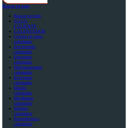
Buscar en todo
Buscar en todo
AGUA
CALIENTE
CALENTADOR
Cuerpo de agua
calentador
Electroimán
calentador
Flusostato
calentador
Hidrogenerador
calentador
Inyectores
calentador
Mando
calentador
Membrana
calentador
Módulo
calentador
Piezoelectrico
calentador