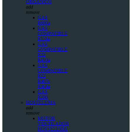
ORGÁNICO
add
remove
GAS
R600a
GAS
COMPATIBLE
R134a
GAS
COMPATIBLE
R32
R410a
GAS
COMPATIBLE
R22
R407c
R404a
GAS
R290
HOSTELERIA
add
remove
MOTOR
VENTILADOR
HOSTELERÍA