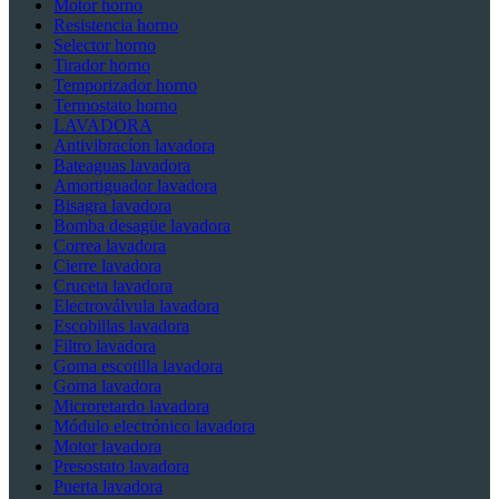
Motor horno
Resistencia horno
Selector horno
Tirador horno
Temporizador horno
Termostato horno
LAVADORA
Antivibracíon lavadora
Bateaguas lavadora
Amortiguador lavadora
Bisagra lavadora
Bomba desagüe lavadora
Correa lavadora
Cierre lavadora
Cruceta lavadora
Electroválvula lavadora
Escobillas lavadora
Filtro lavadora
Goma escotilla lavadora
Goma lavadora
Microretardo lavadora
Módulo electrónico lavadora
Motor lavadora
Presostato lavadora
Puerta lavadora