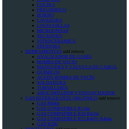
COCINA
FRIGORIFICO
HORNO
LAVADORA
LAVAVAJILLAS
MICROONDAS
SECADORA
VITROCERAMICA
FREIDORA
HERRAMIENTAS
add
remove
ANALIZADOR DE GASES
BOMBA DE VACIO
MANGUERA Y VÁLVULA DE CARGA
QUÍMICOS
ACEITE BOMBA DE VACÍO
SOLDADURA
TORNILLERÍA
ABOCARDADOR Y ENSANCHADOR
GAS REFRIGERANTE ORGÁNICO
add
remove
GAS R600a
GAS COMPATIBLE R134a
GAS COMPATIBLE R32 R410a
GAS COMPATIBLE R22 R407c R404a
GAS R290