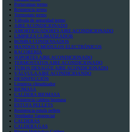
Portavainas termo
Resistencia termo
Termostato termo
Válvula de seguridad termo
AIRE ACONDICIONADO
AMORTIGUADORES AIRE ACONDICIONADO
LIMPIEZA CLIMATIZADOR
BOMBA CONDENSADOS
MANDOS Y MÓDULOS ELECTRÓNICOS
RACORERIA
SOPORTES AIRE ACONDICIONADO
TERMOSTATOS AIRE ACONDICIONADO
TUBOS DESAGÜE AIRE ACONDICIONADO
VÁLVULA AIRE ACONDICIOANDO
DESINFECCIÓN
Limpieza climatizador
BIOMASA
CALDERA BIOMASA
Resistencia caldera biomasa
ESTUFA PELLETS
Resistencia estufa pellets
Ventilador Tangencial
CALDERAS
CALDERA GAS
Bloque Hidráulico Caldera