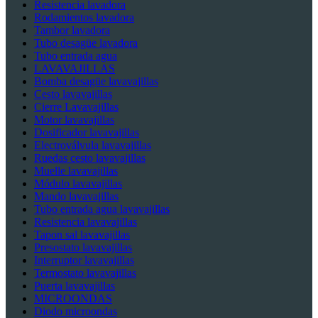
Resistencia lavadora
Rodamientos lavadora
Tambor lavadora
Tubo desagüe lavadora
Tubo entrada agua
LAVAVAJILLAS
Bomba desagüe lavavajillas
Cesto lavavajillas
Cierre Lavavajillas
Motor lavavajillas
Dosificador lavavajillas
Electroválvula lavavajillas
Ruedas cesto lavavajillas
Muelle lavavajillas
Módulo lavavajillas
Mando lavavajillas
Tubo entrada agua lavavajillas
Resistencia lavavajillas
Tapon sal lavavajillas
Presostato lavavajillas
Interruptor lavavajillas
Termostato lavavajillas
Puerta lavavajillas
MICROONDAS
Diodo microondas