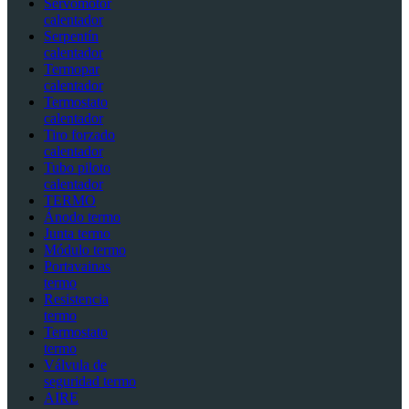
Servomotor
calentador
Serpentín
calentador
Termopar
calentador
Termostato
calentador
Tiro forzado
calentador
Tubo piloto
calentador
TERMO
Ánodo termo
Junta termo
Módulo termo
Portavainas
termo
Resistencia
termo
Termostato
termo
Válvula de
seguridad termo
AIRE