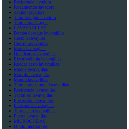
Resistencia lavadora
Rodamientos lavadora
Tambor lavadora
Tubo desagüe lavadora
Tubo entrada agua
LAVAVAJILLAS
Bomba desagüe lavavajillas
Cesto lavavajillas
Cierre Lavavajillas
Motor lavavajillas
Dosificador lavavajillas
Electroválvula lavavajillas
Ruedas cesto lavavajillas
Muelle lavavajillas
Módulo lavavajillas
Mando lavavajillas
Tubo entrada agua lavavajillas
Resistencia lavavajillas
Tapon sal lavavajillas
Presostato lavavajillas
Interruptor lavavajillas
Termostato lavavajillas
Puerta lavavajillas
MICROONDAS
Diodo microondas