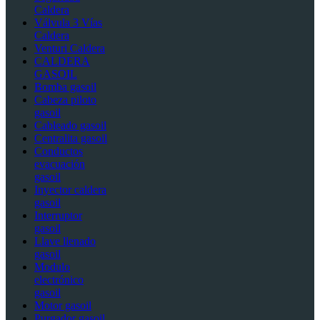
Caldera
Válvula 3 Vías
Caldera
Venturi Caldera
CALDERA
GASOIL
Bomba gasoil
Cabeza piloto
gasoil
Cableado gasoil
Centralita gasoil
Conductos
evacuación
gasoil
Inyector caldera
gasoil
Interruptor
gasoil
Llave llenado
gasoil
Modulo
electrónico
gasoil
Motor gasoil
Purgador gasoil