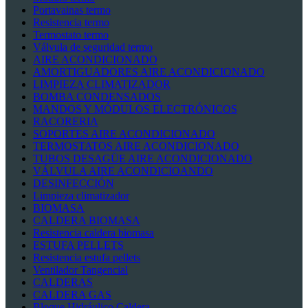
Portavainas termo
Resistencia termo
Termostato termo
Válvula de seguridad termo
AIRE ACONDICIONADO
AMORTIGUADORES AIRE ACONDICIONADO
LIMPIEZA CLIMATIZADOR
BOMBA CONDENSADOS
MANDOS Y MÓDULOS ELECTRÓNICOS
RACORERIA
SOPORTES AIRE ACONDICIONADO
TERMOSTATOS AIRE ACONDICIONADO
TUBOS DESAGÜE AIRE ACONDICIONADO
VÁLVULA AIRE ACONDICIOANDO
DESINFECCIÓN
Limpieza climatizador
BIOMASA
CALDERA BIOMASA
Resistencia caldera biomasa
ESTUFA PELLETS
Resistencia estufa pellets
Ventilador Tangencial
CALDERAS
CALDERA GAS
Bloque Hidráulico Caldera