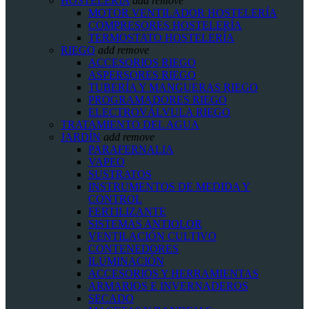
HOSTELERIA
add
remove
MOTOR VENTILADOR HOSTELERÍA
COMPRESORES HOSTELERÍA
TERMOSTATO HOSTELERÍA
RIEGO
add
remove
ACCESORIOS RIEGO
ASPERSORES RIEGO
TUBERÍA Y MANGUERAS RIEGO
PROGRAMADORES RIEGO
ELECTROVÁLVULA RIEGO
TRATAMIENTO DEL AGUA
JARDÍN
add
remove
PARAFERNALIA
VAPEO
SUSTRATOS
INSTRUMENTOS DE MEDIDA Y
CONTROL
FERTILIZANTE
SISTEMAS ANTIOLOR
VENTILACIÓN CULTIVO
CONTENEDORES
ILUMINACIÓN
ACCESORIOS Y HERRAMIENTAS
ARMARIOS E INVERNADEROS
SECADO