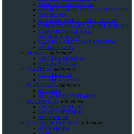
BOMBA CONDENSADOS
MANDOS Y MÓDULOS ELECTRÓNICOS
RACORERIA
SOPORTES AIRE ACONDICIONADO
TERMOSTATOS AIRE ACONDICIONADO
TUBOS DESAGÜE AIRE
ACONDICIONADO
VÁLVULA AIRE ACONDICIOANDO
DESINFECCIÓN
BIOMASA
add
remove
CALDERA BIOMASA
ESTUFA PELLETS
CALDERAS
add
remove
CALDERA GAS
CALDERA GASOIL
FONTANERÍA
add
remove
RACORES
RECAMBIOS SANITARIOS
AUTOMOCIÓN
add
remove
LAVADO EXTERIOR
LAVADO INTERIOR
ACCESORIOS
ELECTRODOMESTICOS
add
remove
ASPIRADORA
CAMPANA