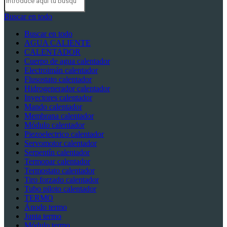
Buscar en todo
Buscar en todo
AGUA CALIENTE
CALENTADOR
Cuerpo de agua calentador
Electroimán calentador
Flusostato calentador
Hidrogenerador calentador
Inyectores calentador
Mando calentador
Membrana calentador
Módulo calentador
Piezoelectrico calentador
Servomotor calentador
Serpentín calentador
Termopar calentador
Termostato calentador
Tiro forzado calentador
Tubo piloto calentador
TERMO
Ánodo termo
Junta termo
Módulo termo