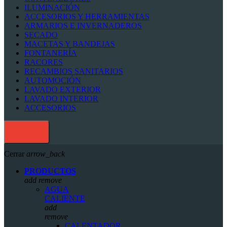
ILUMINACIÓN
ACCESORIOS Y HERRAMIENTAS
ARMARIOS E INVERNADEROS
SECADO
MACETAS Y BANDEJAS
FONTANERÍA
RACORES
RECAMBIOS SANITARIOS
AUTOMOCIÓN
LAVADO EXTERIOR
LAVADO INTERIOR
ACCESORIOS
Cerrar
arrow_back
PRODUCTOS
add
remove
AGUA
CALIENTE
add
remove
CALENTADOR