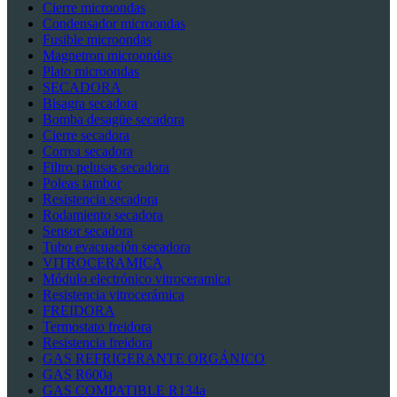
Cierre microondas
Condensador microondas
Fusible microondas
Magnetron microondas
Plato microondas
SECADORA
Bisagra secadora
Bomba desagüe secadora
Cierre secadora
Correa secadora
Filtro pelusas secadora
Poleas tambor
Resistencia secadora
Rodamiento secadora
Sensor secadora
Tubo evacuación secadora
VITROCERAMICA
Módulo electrónico vitroceramica
Resistencia vitrocerámica
FREIDORA
Termostato freidora
Resistencia freidora
GAS REFRIGERANTE ORGÁNICO
GAS R600a
GAS COMPATIBLE R134a