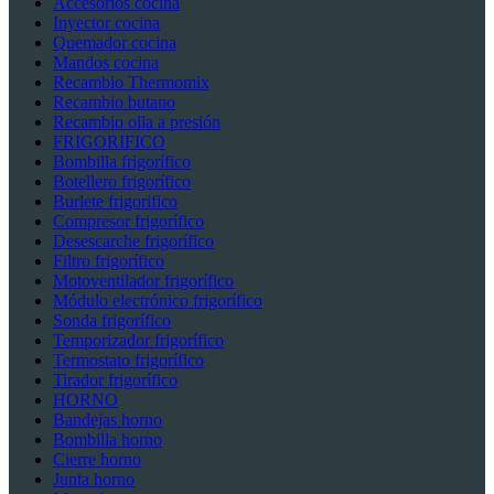
Accesorios cocina
Inyector cocina
Quemador cocina
Mandos cocina
Recambio Thermomix
Recambio butano
Recambio olla a presión
FRIGORIFICO
Bombilla frigorífico
Botellero frigorífico
Burlete frigorifico
Compresor frigorífico
Desescarche frigorífico
Filtro frigorífico
Motoventilador frigorífico
Módulo electrónico frigorífico
Sonda frigorífico
Temporizador frigorífico
Termostato frigorífico
Tirador frigorífico
HORNO
Bandejas horno
Bombilla horno
Cierre horno
Junta horno