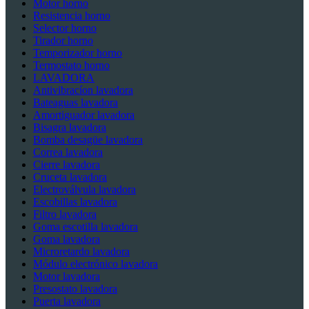
Motor horno
Resistencia horno
Selector horno
Tirador horno
Temporizador horno
Termostato horno
LAVADORA
Antivibracíon lavadora
Bateaguas lavadora
Amortiguador lavadora
Bisagra lavadora
Bomba desagüe lavadora
Correa lavadora
Cierre lavadora
Cruceta lavadora
Electroválvula lavadora
Escobillas lavadora
Filtro lavadora
Goma escotilla lavadora
Goma lavadora
Microretardo lavadora
Módulo electrónico lavadora
Motor lavadora
Presostato lavadora
Puerta lavadora