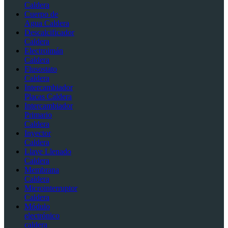
Caldera
Cuerpo de
Agua Caldera
Descalcificador
Caldera
Electroimán
Caldera
Flusostato
Caldera
Intercambiador
Placas Caldera
Intercambiador
Primario
Caldera
Inyector
Caldera
Llave Llenado
Caldera
Membrana
Caldera
Microinterruptor
Caldera
Módulo
electrónico
caldera