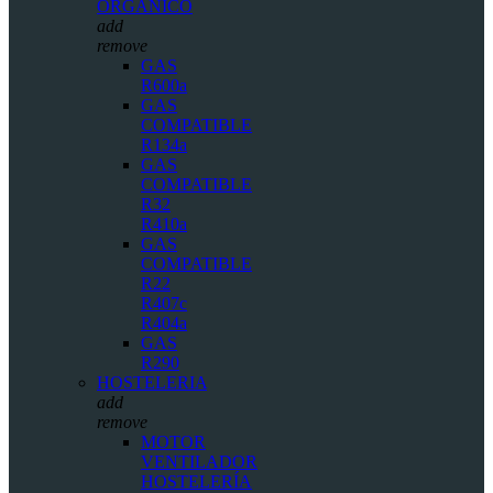
ORGÁNICO
add
remove
GAS
R600a
GAS
COMPATIBLE
R134a
GAS
COMPATIBLE
R32
R410a
GAS
COMPATIBLE
R22
R407c
R404a
GAS
R290
HOSTELERIA
add
remove
MOTOR
VENTILADOR
HOSTELERÍA