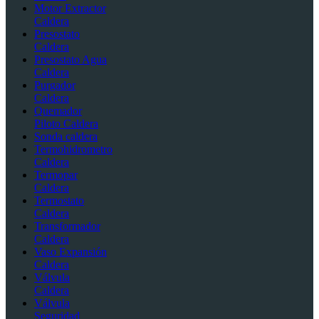
Motor Extractor
Caldera
Presostato
Caldera
Presostato Agua
Caldera
Purgador
Caldera
Quemador
Piloto Caldera
Sonda caldera
Termohidrometro
Caldera
Termopar
Caldera
Termostato
Caldera
Transformador
Caldera
Vaso Expansión
Caldera
Válvula
Caldera
Válvula
Seguridad