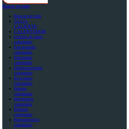
Buscar en todo
Buscar en todo
AGUA
CALIENTE
CALENTADOR
Cuerpo de agua
calentador
Electroimán
calentador
Flusostato
calentador
Hidrogenerador
calentador
Inyectores
calentador
Mando
calentador
Membrana
calentador
Módulo
calentador
Piezoelectrico
calentador