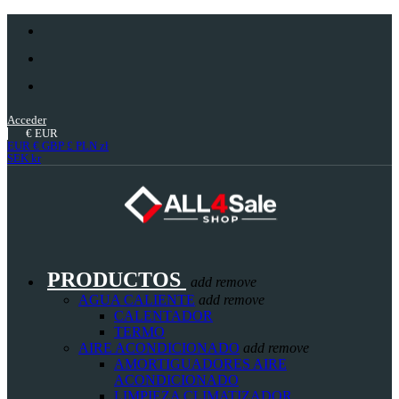
Acceder
€
EUR
EUR €
GBP £
PLN zł
SEK kr
PRODUCTOS
add
remove
AGUA CALIENTE
add
remove
CALENTADOR
TERMO
AIRE ACONDICIONADO
add
remove
AMORTIGUADORES AIRE
ACONDICIONADO
LIMPIEZA CLIMATIZADOR