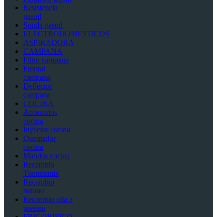
Resistencia
gasoil
Sonda gasoil
ELECTRODOMESTICOS
ASPIRADORA
CAMPANA
Filtro campana
Frontal
campana
Deflector
campana
COCINA
Accesorios
cocina
Inyector cocina
Quemador
cocina
Mandos cocina
Recambio
Thermomix
Recambio
butano
Recambio olla a
presión
FRIGORIFICO