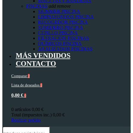
MACETAS Y BANDEJAS
PISCINAS
add
remove
SKIMMER PISCINA
LIMPIAFONDOS PISCINA
RECOGEDOR PISCINA
SUMIDERO PISCINA
CEPILLO PISCINA
FILTRACIÓN PISCINAS
QUÍMICOS PISCINA
ANALIZADOR PISCINAS
MÁS VENDIDOS
CONTACTO
Comparar
0
Lista de deseados
0
0,00 €
0
0 artículos
0,00 €
Total (impuestos inc.)
0,00 €
Realizar pedido