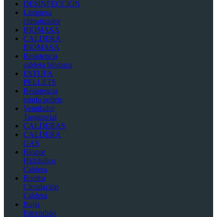
DESINFECCIÓN
Limpieza
climatizador
BIOMASA
CALDERA
BIOMASA
Resistencia
caldera biomasa
ESTUFA
PELLETS
Resistencia
estufa pellets
Ventilador
Tangencial
CALDERAS
CALDERA
GAS
Bloque
Hidráulico
Caldera
Bomba
Circulación
Caldera
Bujía
Encendido