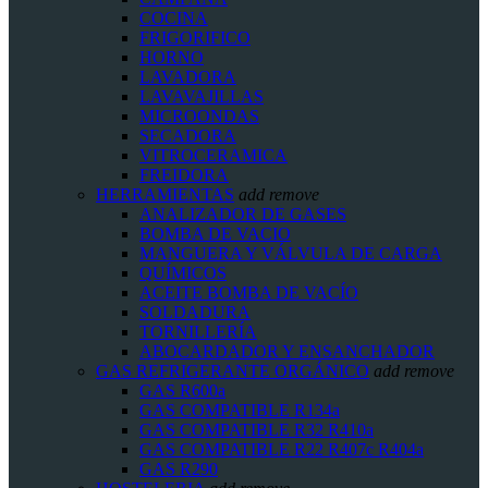
COCINA
FRIGORIFICO
HORNO
LAVADORA
LAVAVAJILLAS
MICROONDAS
SECADORA
VITROCERAMICA
FREIDORA
HERRAMIENTAS
add
remove
ANALIZADOR DE GASES
BOMBA DE VACIO
MANGUERA Y VÁLVULA DE CARGA
QUÍMICOS
ACEITE BOMBA DE VACÍO
SOLDADURA
TORNILLERÍA
ABOCARDADOR Y ENSANCHADOR
GAS REFRIGERANTE ORGÁNICO
add
remove
GAS R600a
GAS COMPATIBLE R134a
GAS COMPATIBLE R32 R410a
GAS COMPATIBLE R22 R407c R404a
GAS R290