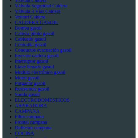
Válvula Caldera
Válvula Seguridad Caldera
Válvula 3 Vías Caldera
Venturi Caldera
CALDERA GASOIL
Bomba gasoil
Cabeza piloto gasoil
Cableado gasoil
Centralita gasoil
Conductos evacuación gasoil
Inyector caldera gasoil
Interruptor gasoil
Llave llenado gasoil
Modulo electrónico gasoil
Motor gasoil
Purgador gasoil
Resistencia gasoil
Sonda gasoil
ELECTRODOMESTICOS
ASPIRADORA
CAMPANA
Filtro campana
Frontal campana
Deflector campana
COCINA