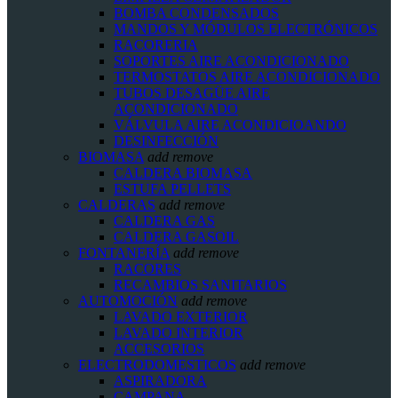
BOMBA CONDENSADOS
MANDOS Y MÓDULOS ELECTRÓNICOS
RACORERIA
SOPORTES AIRE ACONDICIONADO
TERMOSTATOS AIRE ACONDICIONADO
TUBOS DESAGÜE AIRE
ACONDICIONADO
VÁLVULA AIRE ACONDICIOANDO
DESINFECCIÓN
BIOMASA
add
remove
CALDERA BIOMASA
ESTUFA PELLETS
CALDERAS
add
remove
CALDERA GAS
CALDERA GASOIL
FONTANERÍA
add
remove
RACORES
RECAMBIOS SANITARIOS
AUTOMOCIÓN
add
remove
LAVADO EXTERIOR
LAVADO INTERIOR
ACCESORIOS
ELECTRODOMESTICOS
add
remove
ASPIRADORA
CAMPANA