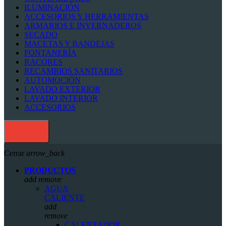
ILUMINACIÓN
ACCESORIOS Y HERRAMIENTAS
ARMARIOS E INVERNADEROS
SECADO
MACETAS Y BANDEJAS
FONTANERÍA
RACORES
RECAMBIOS SANITARIOS
AUTOMOCIÓN
LAVADO EXTERIOR
LAVADO INTERIOR
ACCESORIOS
Cerrar
arrow_back
PRODUCTOS
add
remove
AGUA
CALIENTE
add
remove
CALENTADOR