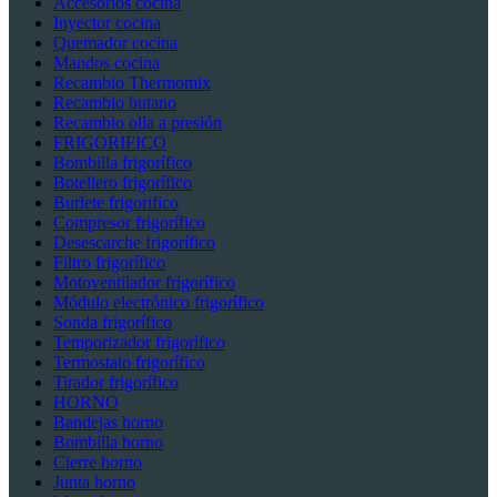
Accesorios cocina
Inyector cocina
Quemador cocina
Mandos cocina
Recambio Thermomix
Recambio butano
Recambio olla a presión
FRIGORIFICO
Bombilla frigorífico
Botellero frigorífico
Burlete frigorifico
Compresor frigorífico
Desescarche frigorífico
Filtro frigorífico
Motoventilador frigorífico
Módulo electrónico frigorífico
Sonda frigorífico
Temporizador frigorífico
Termostato frigorífico
Tirador frigorífico
HORNO
Bandejas horno
Bombilla horno
Cierre horno
Junta horno