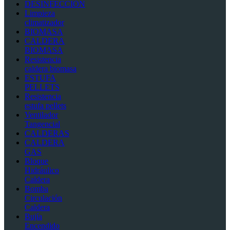
DESINFECCIÓN
Limpieza
climatizador
BIOMASA
CALDERA
BIOMASA
Resistencia
caldera biomasa
ESTUFA
PELLETS
Resistencia
estufa pellets
Ventilador
Tangencial
CALDERAS
CALDERA
GAS
Bloque
Hidráulico
Caldera
Bomba
Circulación
Caldera
Bujía
Encendido