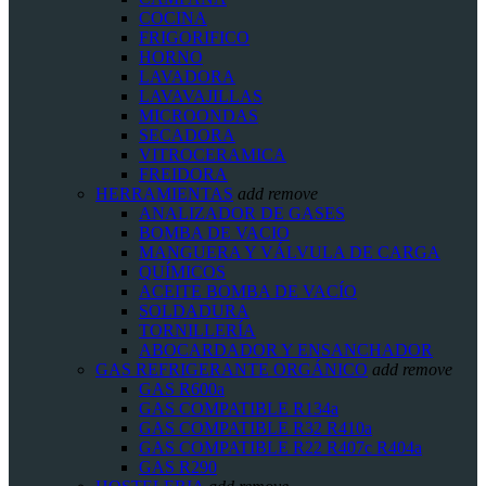
COCINA
FRIGORIFICO
HORNO
LAVADORA
LAVAVAJILLAS
MICROONDAS
SECADORA
VITROCERAMICA
FREIDORA
HERRAMIENTAS
add
remove
ANALIZADOR DE GASES
BOMBA DE VACIO
MANGUERA Y VÁLVULA DE CARGA
QUÍMICOS
ACEITE BOMBA DE VACÍO
SOLDADURA
TORNILLERÍA
ABOCARDADOR Y ENSANCHADOR
GAS REFRIGERANTE ORGÁNICO
add
remove
GAS R600a
GAS COMPATIBLE R134a
GAS COMPATIBLE R32 R410a
GAS COMPATIBLE R22 R407c R404a
GAS R290