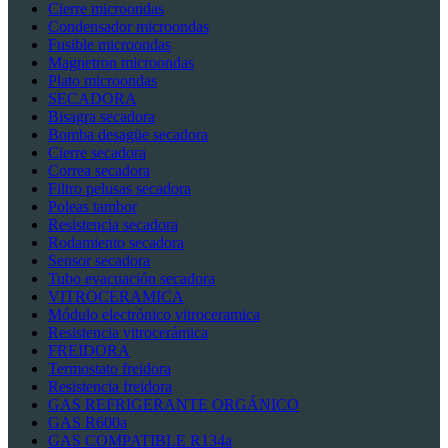
Cierre microondas
Condensador microondas
Fusible microondas
Magnetron microondas
Plato microondas
SECADORA
Bisagra secadora
Bomba desagüe secadora
Cierre secadora
Correa secadora
Filtro pelusas secadora
Poleas tambor
Resistencia secadora
Rodamiento secadora
Sensor secadora
Tubo evacuación secadora
VITROCERAMICA
Módulo electrónico vitroceramica
Resistencia vitrocerámica
FREIDORA
Termostato freidora
Resistencia freidora
GAS REFRIGERANTE ORGÁNICO
GAS R600a
GAS COMPATIBLE R134a