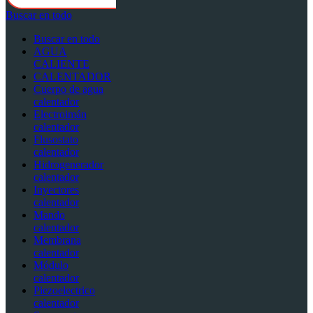
Buscar en todo
Buscar en todo
AGUA
CALIENTE
CALENTADOR
Cuerpo de agua
calentador
Electroimán
calentador
Flusostato
calentador
Hidrogenerador
calentador
Inyectores
calentador
Mando
calentador
Membrana
calentador
Módulo
calentador
Piezoelectrico
calentador