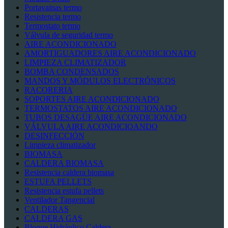
Portavainas termo
Resistencia termo
Termostato termo
Válvula de seguridad termo
AIRE ACONDICIONADO
AMORTIGUADORES AIRE ACONDICIONADO
LIMPIEZA CLIMATIZADOR
BOMBA CONDENSADOS
MANDOS Y MÓDULOS ELECTRÓNICOS
RACORERIA
SOPORTES AIRE ACONDICIONADO
TERMOSTATOS AIRE ACONDICIONADO
TUBOS DESAGÜE AIRE ACONDICIONADO
VÁLVULA AIRE ACONDICIOANDO
DESINFECCIÓN
Limpieza climatizador
BIOMASA
CALDERA BIOMASA
Resistencia caldera biomasa
ESTUFA PELLETS
Resistencia estufa pellets
Ventilador Tangencial
CALDERAS
CALDERA GAS
Bloque Hidráulico Caldera