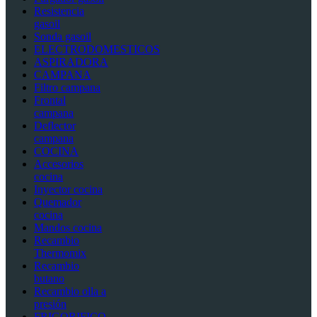
Resistencia
gasoil
Sonda gasoil
ELECTRODOMESTICOS
ASPIRADORA
CAMPANA
Filtro campana
Frontal
campana
Deflector
campana
COCINA
Accesorios
cocina
Inyector cocina
Quemador
cocina
Mandos cocina
Recambio
Thermomix
Recambio
butano
Recambio olla a
presión
FRIGORIFICO