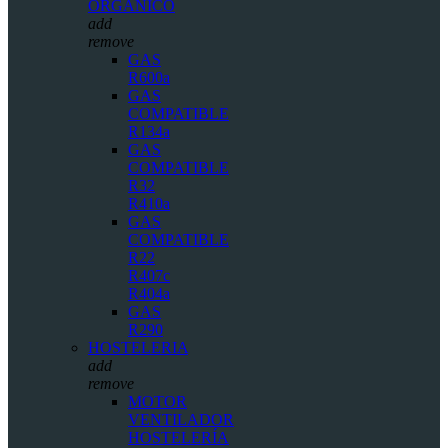
ORGÁNICO
add
remove
GAS
R600a
GAS
COMPATIBLE
R134a
GAS
COMPATIBLE
R32
R410a
GAS
COMPATIBLE
R22
R407c
R404a
GAS
R290
HOSTELERIA
add
remove
MOTOR
VENTILADOR
HOSTELERÍA