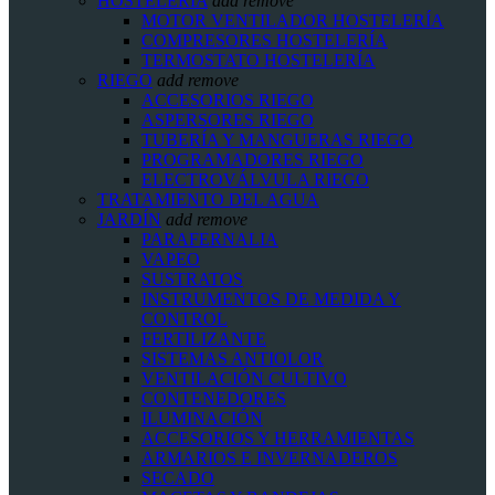
HOSTELERIA
add
remove
MOTOR VENTILADOR HOSTELERÍA
COMPRESORES HOSTELERÍA
TERMOSTATO HOSTELERÍA
RIEGO
add
remove
ACCESORIOS RIEGO
ASPERSORES RIEGO
TUBERÍA Y MANGUERAS RIEGO
PROGRAMADORES RIEGO
ELECTROVÁLVULA RIEGO
TRATAMIENTO DEL AGUA
JARDÍN
add
remove
PARAFERNALIA
VAPEO
SUSTRATOS
INSTRUMENTOS DE MEDIDA Y
CONTROL
FERTILIZANTE
SISTEMAS ANTIOLOR
VENTILACIÓN CULTIVO
CONTENEDORES
ILUMINACIÓN
ACCESORIOS Y HERRAMIENTAS
ARMARIOS E INVERNADEROS
SECADO