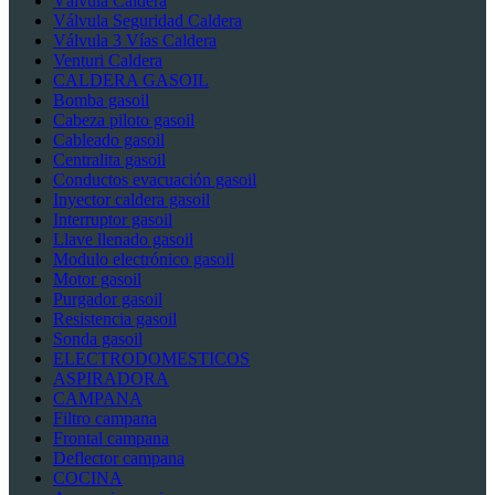
Válvula Caldera
Válvula Seguridad Caldera
Válvula 3 Vías Caldera
Venturi Caldera
CALDERA GASOIL
Bomba gasoil
Cabeza piloto gasoil
Cableado gasoil
Centralita gasoil
Conductos evacuación gasoil
Inyector caldera gasoil
Interruptor gasoil
Llave llenado gasoil
Modulo electrónico gasoil
Motor gasoil
Purgador gasoil
Resistencia gasoil
Sonda gasoil
ELECTRODOMESTICOS
ASPIRADORA
CAMPANA
Filtro campana
Frontal campana
Deflector campana
COCINA