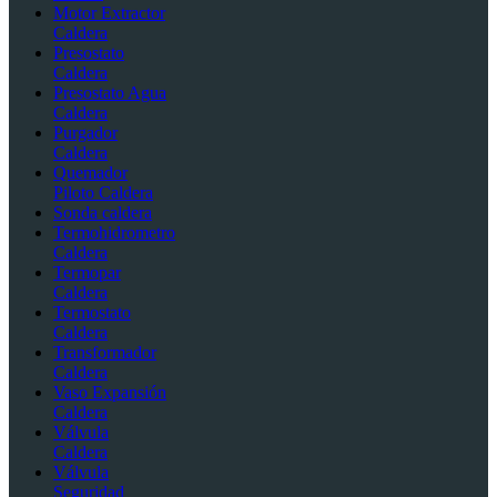
Motor Extractor
Caldera
Presostato
Caldera
Presostato Agua
Caldera
Purgador
Caldera
Quemador
Piloto Caldera
Sonda caldera
Termohidrometro
Caldera
Termopar
Caldera
Termostato
Caldera
Transformador
Caldera
Vaso Expansión
Caldera
Válvula
Caldera
Válvula
Seguridad