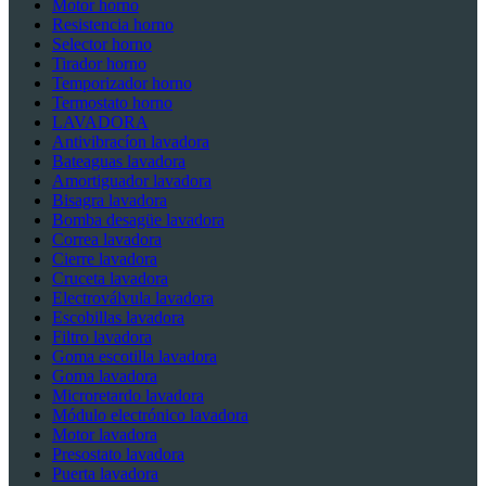
Motor horno
Resistencia horno
Selector horno
Tirador horno
Temporizador horno
Termostato horno
LAVADORA
Antivibracíon lavadora
Bateaguas lavadora
Amortiguador lavadora
Bisagra lavadora
Bomba desagüe lavadora
Correa lavadora
Cierre lavadora
Cruceta lavadora
Electroválvula lavadora
Escobillas lavadora
Filtro lavadora
Goma escotilla lavadora
Goma lavadora
Microretardo lavadora
Módulo electrónico lavadora
Motor lavadora
Presostato lavadora
Puerta lavadora