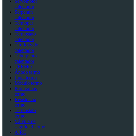
Servomotor
calentador
Serpentín
calentador
Termopar
calentador
Termostato
calentador
Tiro forzado
calentador
Tubo piloto
calentador
TERMO
Ánodo termo
Junta termo
Módulo termo
Portavainas
termo
Resistencia
termo
Termostato
termo
Válvula de
seguridad termo
AIRE