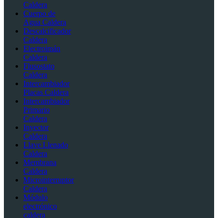
Caldera
Cuerpo de
Agua Caldera
Descalcificador
Caldera
Electroimán
Caldera
Flusostato
Caldera
Intercambiador
Placas Caldera
Intercambiador
Primario
Caldera
Inyector
Caldera
Llave Llenado
Caldera
Membrana
Caldera
Microinterruptor
Caldera
Módulo
electrónico
caldera