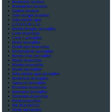
Resistencia lavadora
Rodamientos lavadora
Tambor lavadora
Tubo desagüe lavadora
Tubo entrada agua
LAVAVAJILLAS
Bomba desagüe lavavajillas
Cesto lavavajillas
Cierre Lavavajillas
Motor lavavajillas
Dosificador lavavajillas
Electroválvula lavavajillas
Ruedas cesto lavavajillas
Muelle lavavajillas
Módulo lavavajillas
Mando lavavajillas
Tubo entrada agua lavavajillas
Resistencia lavavajillas
Tapon sal lavavajillas
Presostato lavavajillas
Interruptor lavavajillas
Termostato lavavajillas
Puerta lavavajillas
MICROONDAS
Diodo microondas