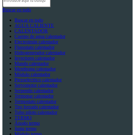
Buscar en todo
Buscar en todo
AGUA CALIENTE
CALENTADOR
Cuerpo de agua calentador
Electroimán calentador
Flusostato calentador
Hidrogenerador calentador
Inyectores calentador
Mando calentador
Membrana calentador
Módulo calentador
Piezoelectrico calentador
Servomotor calentador
Serpentín calentador
Termopar calentador
Termostato calentador
Tiro forzado calentador
Tubo piloto calentador
TERMO
Ánodo termo
Junta termo
Módulo termo