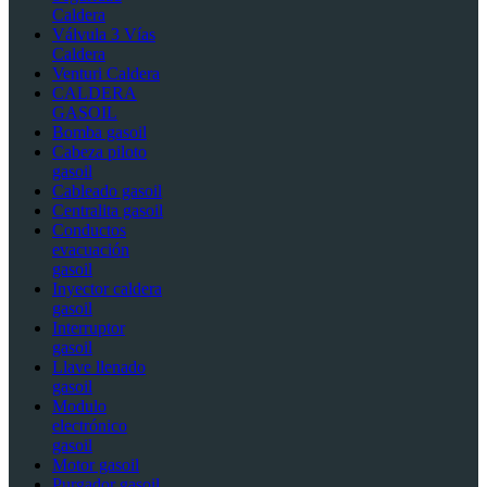
Caldera
Válvula 3 Vías
Caldera
Venturi Caldera
CALDERA
GASOIL
Bomba gasoil
Cabeza piloto
gasoil
Cableado gasoil
Centralita gasoil
Conductos
evacuación
gasoil
Inyector caldera
gasoil
Interruptor
gasoil
Llave llenado
gasoil
Modulo
electrónico
gasoil
Motor gasoil
Purgador gasoil