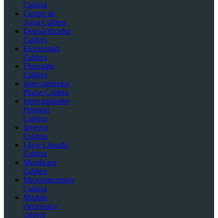
Caldera
Cuerpo de
Agua Caldera
Descalcificador
Caldera
Electroimán
Caldera
Flusostato
Caldera
Intercambiador
Placas Caldera
Intercambiador
Primario
Caldera
Inyector
Caldera
Llave Llenado
Caldera
Membrana
Caldera
Microinterruptor
Caldera
Módulo
electrónico
caldera