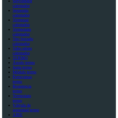
Servomotor
calentador
Serpentín
calentador
Termopar
calentador
Termostato
calentador
Tiro forzado
calentador
Tubo piloto
calentador
TERMO
Ánodo termo
Junta termo
Módulo termo
Portavainas
termo
Resistencia
termo
Termostato
termo
Válvula de
seguridad termo
AIRE