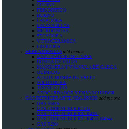
COCINA
FRIGORIFICO
HORNO
LAVADORA
LAVAVAJILLAS
MICROONDAS
SECADORA
VITROCERAMICA
FREIDORA
HERRAMIENTAS
add
remove
ANALIZADOR DE GASES
BOMBA DE VACIO
MANGUERA Y VÁLVULA DE CARGA
QUÍMICOS
ACEITE BOMBA DE VACÍO
SOLDADURA
TORNILLERÍA
ABOCARDADOR Y ENSANCHADOR
GAS REFRIGERANTE ORGÁNICO
add
remove
GAS R600a
GAS COMPATIBLE R134a
GAS COMPATIBLE R32 R410a
GAS COMPATIBLE R22 R407c R404a
GAS R290