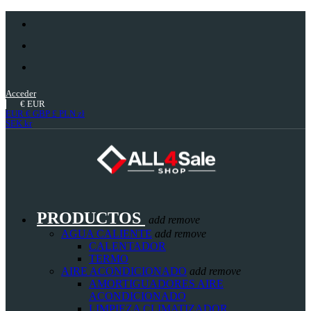
Acceder
€
EUR
EUR €
GBP £
PLN zł
SEK kr
PRODUCTOS
add
remove
AGUA CALIENTE
add
remove
CALENTADOR
TERMO
AIRE ACONDICIONADO
add
remove
AMORTIGUADORES AIRE
ACONDICIONADO
LIMPIEZA CLIMATIZADOR