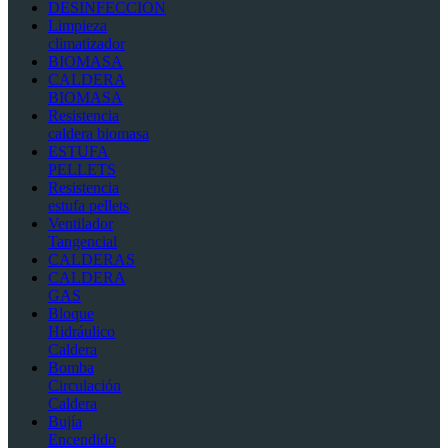
DESINFECCIÓN
Limpieza
climatizador
BIOMASA
CALDERA
BIOMASA
Resistencia
caldera biomasa
ESTUFA
PELLETS
Resistencia
estufa pellets
Ventilador
Tangencial
CALDERAS
CALDERA
GAS
Bloque
Hidráulico
Caldera
Bomba
Circulación
Caldera
Bujía
Encendido