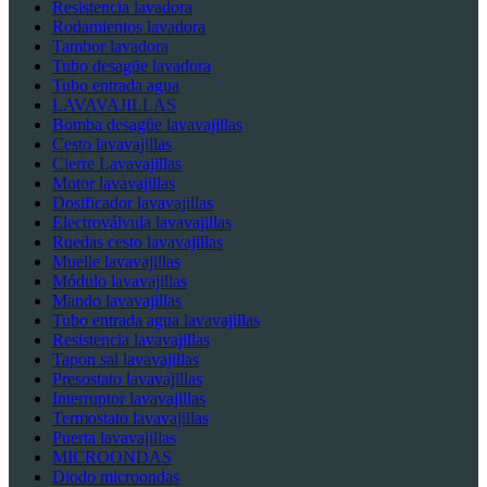
Resistencia lavadora
Rodamientos lavadora
Tambor lavadora
Tubo desagüe lavadora
Tubo entrada agua
LAVAVAJILLAS
Bomba desagüe lavavajillas
Cesto lavavajillas
Cierre Lavavajillas
Motor lavavajillas
Dosificador lavavajillas
Electroválvula lavavajillas
Ruedas cesto lavavajillas
Muelle lavavajillas
Módulo lavavajillas
Mando lavavajillas
Tubo entrada agua lavavajillas
Resistencia lavavajillas
Tapon sal lavavajillas
Presostato lavavajillas
Interruptor lavavajillas
Termostato lavavajillas
Puerta lavavajillas
MICROONDAS
Diodo microondas