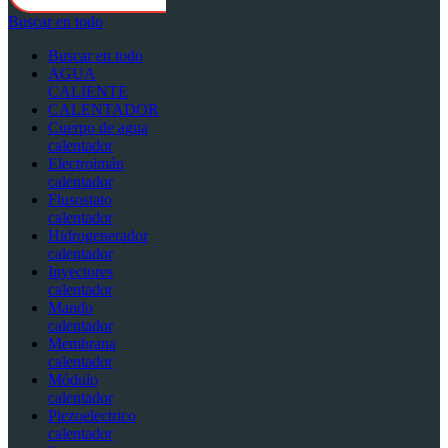
Buscar en todo
Buscar en todo
AGUA
CALIENTE
CALENTADOR
Cuerpo de agua
calentador
Electroimán
calentador
Flusostato
calentador
Hidrogenerador
calentador
Inyectores
calentador
Mando
calentador
Membrana
calentador
Módulo
calentador
Piezoelectrico
calentador