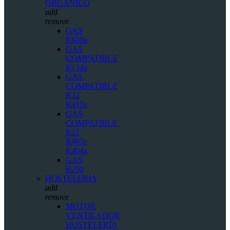
ORGÁNICO
add
remove
GAS
R600a
GAS
COMPATIBLE
R134a
GAS
COMPATIBLE
R32
R410a
GAS
COMPATIBLE
R22
R407c
R404a
GAS
R290
HOSTELERIA
add
remove
MOTOR
VENTILADOR
HOSTELERÍA