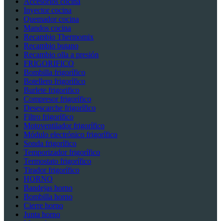
Accesorios cocina
Inyector cocina
Quemador cocina
Mandos cocina
Recambio Thermomix
Recambio butano
Recambio olla a presión
FRIGORIFICO
Bombilla frigorífico
Botellero frigorífico
Burlete frigorifico
Compresor frigorífico
Desescarche frigorífico
Filtro frigorífico
Motoventilador frigorífico
Módulo electrónico frigorífico
Sonda frigorífico
Temporizador frigorífico
Termostato frigorífico
Tirador frigorífico
HORNO
Bandejas horno
Bombilla horno
Cierre horno
Junta horno