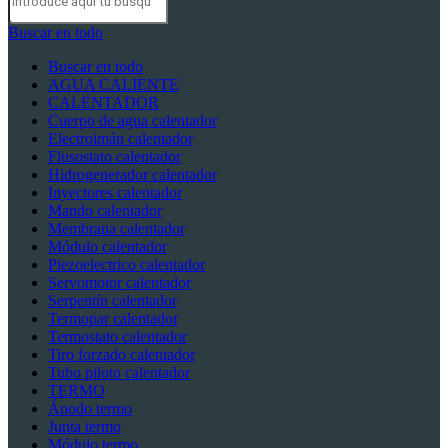
Buscar en todo
Buscar en todo
AGUA CALIENTE
CALENTADOR
Cuerpo de agua calentador
Electroimán calentador
Flusostato calentador
Hidrogenerador calentador
Inyectores calentador
Mando calentador
Membrana calentador
Módulo calentador
Piezoelectrico calentador
Servomotor calentador
Serpentín calentador
Termopar calentador
Termostato calentador
Tiro forzado calentador
Tubo piloto calentador
TERMO
Ánodo termo
Junta termo
Módulo termo