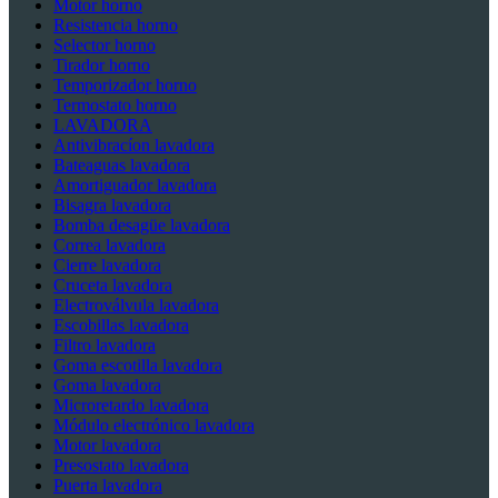
Motor horno
Resistencia horno
Selector horno
Tirador horno
Temporizador horno
Termostato horno
LAVADORA
Antivibracíon lavadora
Bateaguas lavadora
Amortiguador lavadora
Bisagra lavadora
Bomba desagüe lavadora
Correa lavadora
Cierre lavadora
Cruceta lavadora
Electroválvula lavadora
Escobillas lavadora
Filtro lavadora
Goma escotilla lavadora
Goma lavadora
Microretardo lavadora
Módulo electrónico lavadora
Motor lavadora
Presostato lavadora
Puerta lavadora