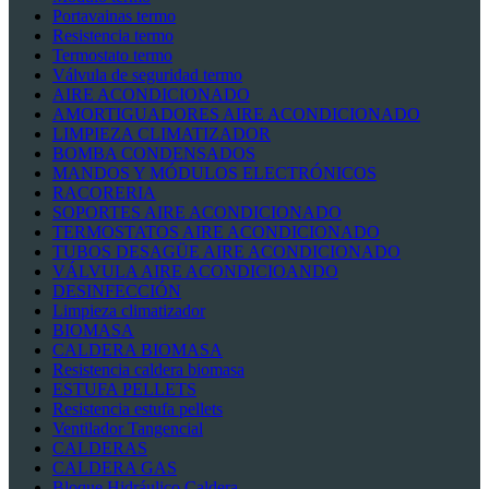
Portavainas termo
Resistencia termo
Termostato termo
Válvula de seguridad termo
AIRE ACONDICIONADO
AMORTIGUADORES AIRE ACONDICIONADO
LIMPIEZA CLIMATIZADOR
BOMBA CONDENSADOS
MANDOS Y MÓDULOS ELECTRÓNICOS
RACORERIA
SOPORTES AIRE ACONDICIONADO
TERMOSTATOS AIRE ACONDICIONADO
TUBOS DESAGÜE AIRE ACONDICIONADO
VÁLVULA AIRE ACONDICIOANDO
DESINFECCIÓN
Limpieza climatizador
BIOMASA
CALDERA BIOMASA
Resistencia caldera biomasa
ESTUFA PELLETS
Resistencia estufa pellets
Ventilador Tangencial
CALDERAS
CALDERA GAS
Bloque Hidráulico Caldera