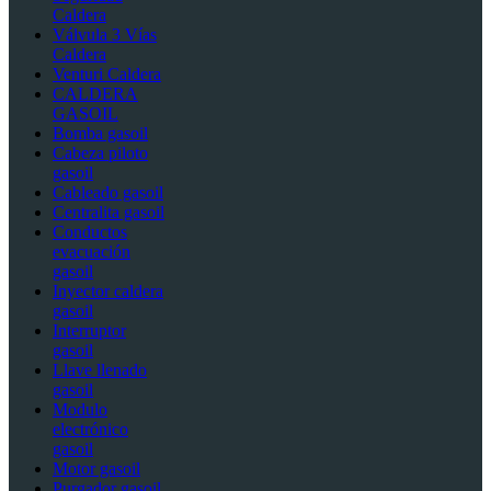
Caldera
Válvula 3 Vías
Caldera
Venturi Caldera
CALDERA
GASOIL
Bomba gasoil
Cabeza piloto
gasoil
Cableado gasoil
Centralita gasoil
Conductos
evacuación
gasoil
Inyector caldera
gasoil
Interruptor
gasoil
Llave llenado
gasoil
Modulo
electrónico
gasoil
Motor gasoil
Purgador gasoil