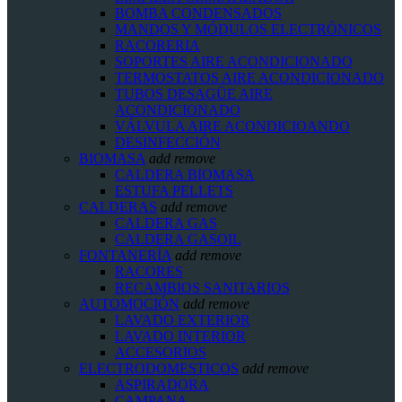
BOMBA CONDENSADOS
MANDOS Y MÓDULOS ELECTRÓNICOS
RACORERIA
SOPORTES AIRE ACONDICIONADO
TERMOSTATOS AIRE ACONDICIONADO
TUBOS DESAGÜE AIRE
ACONDICIONADO
VÁLVULA AIRE ACONDICIOANDO
DESINFECCIÓN
BIOMASA
add
remove
CALDERA BIOMASA
ESTUFA PELLETS
CALDERAS
add
remove
CALDERA GAS
CALDERA GASOIL
FONTANERÍA
add
remove
RACORES
RECAMBIOS SANITARIOS
AUTOMOCIÓN
add
remove
LAVADO EXTERIOR
LAVADO INTERIOR
ACCESORIOS
ELECTRODOMESTICOS
add
remove
ASPIRADORA
CAMPANA