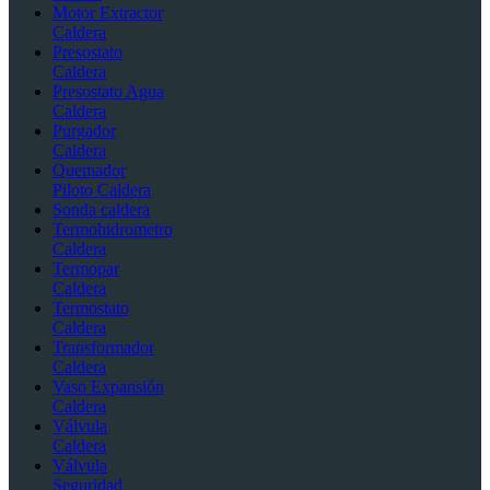
Motor Extractor
Caldera
Presostato
Caldera
Presostato Agua
Caldera
Purgador
Caldera
Quemador
Piloto Caldera
Sonda caldera
Termohidrometro
Caldera
Termopar
Caldera
Termostato
Caldera
Transformador
Caldera
Vaso Expansión
Caldera
Válvula
Caldera
Válvula
Seguridad