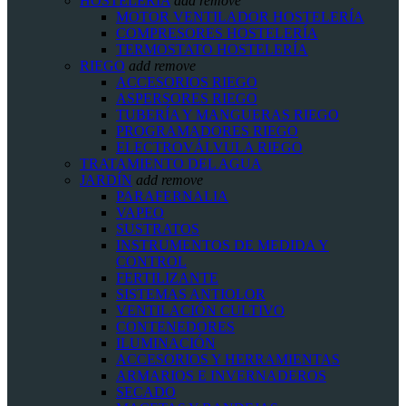
HOSTELERIA
add
remove
MOTOR VENTILADOR HOSTELERÍA
COMPRESORES HOSTELERÍA
TERMOSTATO HOSTELERÍA
RIEGO
add
remove
ACCESORIOS RIEGO
ASPERSORES RIEGO
TUBERÍA Y MANGUERAS RIEGO
PROGRAMADORES RIEGO
ELECTROVÁLVULA RIEGO
TRATAMIENTO DEL AGUA
JARDÍN
add
remove
PARAFERNALIA
VAPEO
SUSTRATOS
INSTRUMENTOS DE MEDIDA Y
CONTROL
FERTILIZANTE
SISTEMAS ANTIOLOR
VENTILACIÓN CULTIVO
CONTENEDORES
ILUMINACIÓN
ACCESORIOS Y HERRAMIENTAS
ARMARIOS E INVERNADEROS
SECADO