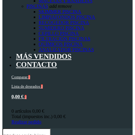
MACETAS Y BANDEJAS
PISCINAS
add
remove
SKIMMER PISCINA
LIMPIAFONDOS PISCINA
RECOGEDOR PISCINA
SUMIDERO PISCINA
CEPILLO PISCINA
FILTRACIÓN PISCINAS
QUÍMICOS PISCINA
ANALIZADOR PISCINAS
MÁS VENDIDOS
CONTACTO
Comparar
0
Lista de deseados
0
0,00 €
0
0 artículos
0,00 €
Total (impuestos inc.)
0,00 €
Realizar pedido