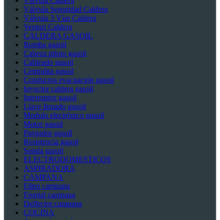
Válvula Caldera
Válvula Seguridad Caldera
Válvula 3 Vías Caldera
Venturi Caldera
CALDERA GASOIL
Bomba gasoil
Cabeza piloto gasoil
Cableado gasoil
Centralita gasoil
Conductos evacuación gasoil
Inyector caldera gasoil
Interruptor gasoil
Llave llenado gasoil
Modulo electrónico gasoil
Motor gasoil
Purgador gasoil
Resistencia gasoil
Sonda gasoil
ELECTRODOMESTICOS
ASPIRADORA
CAMPANA
Filtro campana
Frontal campana
Deflector campana
COCINA