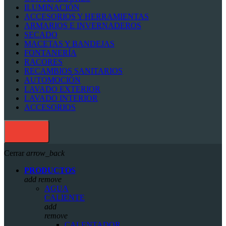
ILUMINACIÓN
ACCESORIOS Y HERRAMIENTAS
ARMARIOS E INVERNADEROS
SECADO
MACETAS Y BANDEJAS
FONTANERÍA
RACORES
RECAMBIOS SANITARIOS
AUTOMOCIÓN
LAVADO EXTERIOR
LAVADO INTERIOR
ACCESORIOS
Cerrar
arrow_back
PRODUCTOS
add
remove
AGUA
CALIENTE
add
remove
CALENTADOR