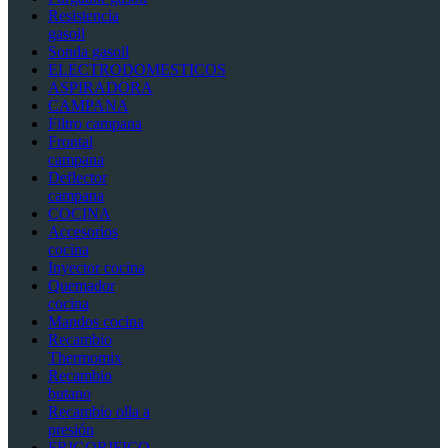
Resistencia
gasoil
Sonda gasoil
ELECTRODOMESTICOS
ASPIRADORA
CAMPANA
Filtro campana
Frontal
campana
Deflector
campana
COCINA
Accesorios
cocina
Inyector cocina
Quemador
cocina
Mandos cocina
Recambio
Thermomix
Recambio
butano
Recambio olla a
presión
FRIGORIFICO