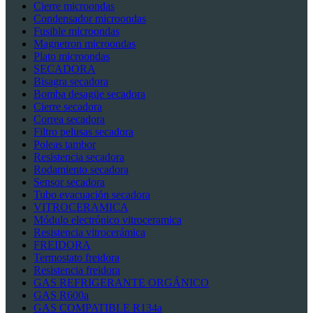
Cierre microondas
Condensador microondas
Fusible microondas
Magnetron microondas
Plato microondas
SECADORA
Bisagra secadora
Bomba desagüe secadora
Cierre secadora
Correa secadora
Filtro pelusas secadora
Poleas tambor
Resistencia secadora
Rodamiento secadora
Sensor secadora
Tubo evacuación secadora
VITROCERAMICA
Módulo electrónico vitroceramica
Resistencia vitrocerámica
FREIDORA
Termostato freidora
Resistencia freidora
GAS REFRIGERANTE ORGÁNICO
GAS R600a
GAS COMPATIBLE R134a