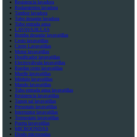
Resistencia lavadora
Rodamientos lavadora
Tambor lavadora
Tubo desagüe lavadora
Tubo entrada agua
LAVAVAJILLAS
Bomba desagüe lavavajillas
Cesto lavavajillas
Cierre Lavavajillas
Motor lavavajillas
Dosificador lavavajillas
Electroválvula lavavajillas
Ruedas cesto lavavajillas
Muelle lavavajillas
Módulo lavavajillas
Mando lavavajillas
Tubo entrada agua lavavajillas
Resistencia lavavajillas
Tapon sal lavavajillas
Presostato lavavajillas
Interruptor lavavajillas
Termostato lavavajillas
Puerta lavavajillas
MICROONDAS
Diodo microondas