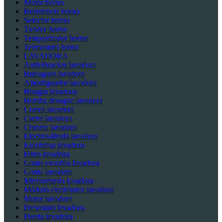
Motor horno
Resistencia horno
Selector horno
Tirador horno
Temporizador horno
Termostato horno
LAVADORA
Antivibracíon lavadora
Bateaguas lavadora
Amortiguador lavadora
Bisagra lavadora
Bomba desagüe lavadora
Correa lavadora
Cierre lavadora
Cruceta lavadora
Electroválvula lavadora
Escobillas lavadora
Filtro lavadora
Goma escotilla lavadora
Goma lavadora
Microretardo lavadora
Módulo electrónico lavadora
Motor lavadora
Presostato lavadora
Puerta lavadora