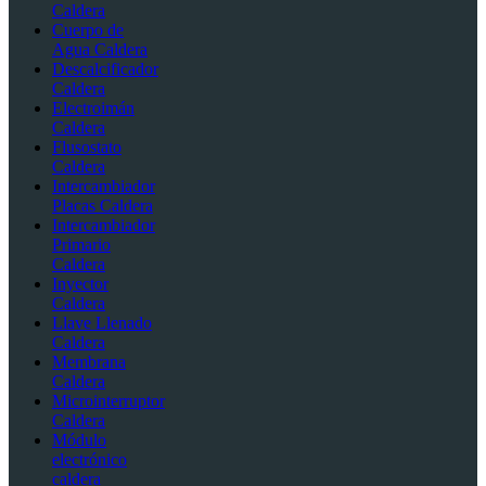
Caldera
Cuerpo de
Agua Caldera
Descalcificador
Caldera
Electroimán
Caldera
Flusostato
Caldera
Intercambiador
Placas Caldera
Intercambiador
Primario
Caldera
Inyector
Caldera
Llave Llenado
Caldera
Membrana
Caldera
Microinterruptor
Caldera
Módulo
electrónico
caldera