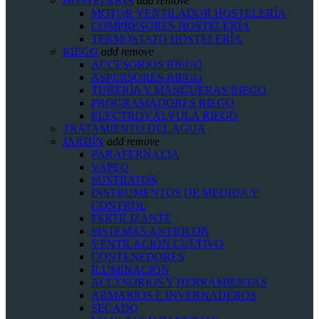
HOSTELERIA
add
remove
MOTOR VENTILADOR HOSTELERÍA
COMPRESORES HOSTELERÍA
TERMOSTATO HOSTELERÍA
RIEGO
add
remove
ACCESORIOS RIEGO
ASPERSORES RIEGO
TUBERÍA Y MANGUERAS RIEGO
PROGRAMADORES RIEGO
ELECTROVÁLVULA RIEGO
TRATAMIENTO DEL AGUA
JARDÍN
add
remove
PARAFERNALIA
VAPEO
SUSTRATOS
INSTRUMENTOS DE MEDIDA Y
CONTROL
FERTILIZANTE
SISTEMAS ANTIOLOR
VENTILACIÓN CULTIVO
CONTENEDORES
ILUMINACIÓN
ACCESORIOS Y HERRAMIENTAS
ARMARIOS E INVERNADEROS
SECADO