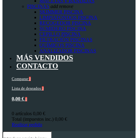
MACETAS Y BANDEJAS
PISCINAS
add
remove
SKIMMER PISCINA
LIMPIAFONDOS PISCINA
RECOGEDOR PISCINA
SUMIDERO PISCINA
CEPILLO PISCINA
FILTRACIÓN PISCINAS
QUÍMICOS PISCINA
ANALIZADOR PISCINAS
MÁS VENDIDOS
CONTACTO
Comparar
0
Lista de deseados
0
0,00 €
0
0 artículos
0,00 €
Total (impuestos inc.)
0,00 €
Realizar pedido