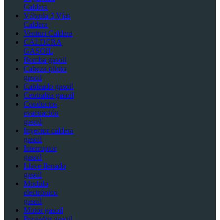
Caldera
Válvula 3 Vías
Caldera
Venturi Caldera
CALDERA
GASOIL
Bomba gasoil
Cabeza piloto
gasoil
Cableado gasoil
Centralita gasoil
Conductos
evacuación
gasoil
Inyector caldera
gasoil
Interruptor
gasoil
Llave llenado
gasoil
Modulo
electrónico
gasoil
Motor gasoil
Purgador gasoil