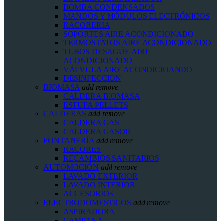
BOMBA CONDENSADOS
MANDOS Y MÓDULOS ELECTRÓNICOS
RACORERIA
SOPORTES AIRE ACONDICIONADO
TERMOSTATOS AIRE ACONDICIONADO
TUBOS DESAGÜE AIRE
ACONDICIONADO
VÁLVULA AIRE ACONDICIOANDO
DESINFECCIÓN
BIOMASA
add
remove
CALDERA BIOMASA
ESTUFA PELLETS
CALDERAS
add
remove
CALDERA GAS
CALDERA GASOIL
FONTANERÍA
add
remove
RACORES
RECAMBIOS SANITARIOS
AUTOMOCIÓN
add
remove
LAVADO EXTERIOR
LAVADO INTERIOR
ACCESORIOS
ELECTRODOMESTICOS
add
remove
ASPIRADORA
CAMPANA