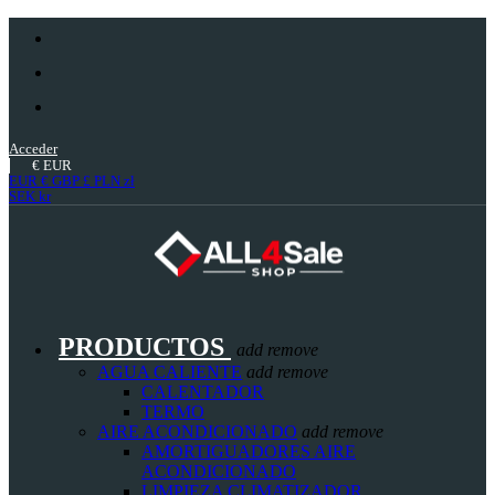
Acceder
€
EUR
EUR €
GBP £
PLN zł
SEK kr
PRODUCTOS
add
remove
AGUA CALIENTE
add
remove
CALENTADOR
TERMO
AIRE ACONDICIONADO
add
remove
AMORTIGUADORES AIRE
ACONDICIONADO
LIMPIEZA CLIMATIZADOR