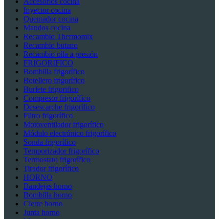
Accesorios cocina
Inyector cocina
Quemador cocina
Mandos cocina
Recambio Thermomix
Recambio butano
Recambio olla a presión
FRIGORIFICO
Bombilla frigorífico
Botellero frigorífico
Burlete frigorifico
Compresor frigorífico
Desescarche frigorífico
Filtro frigorífico
Motoventilador frigorífico
Módulo electrónico frigorífico
Sonda frigorífico
Temporizador frigorífico
Termostato frigorífico
Tirador frigorífico
HORNO
Bandejas horno
Bombilla horno
Cierre horno
Junta horno