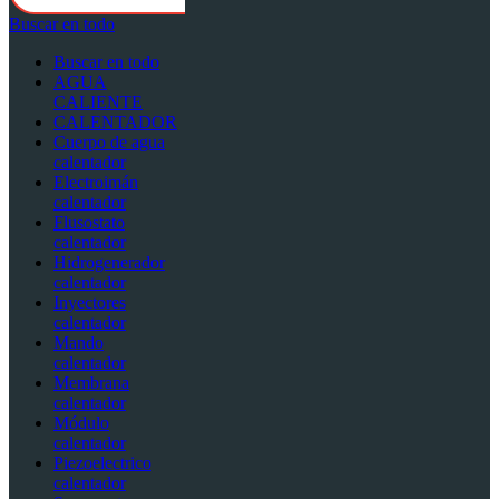
Buscar en todo
Buscar en todo
AGUA
CALIENTE
CALENTADOR
Cuerpo de agua
calentador
Electroimán
calentador
Flusostato
calentador
Hidrogenerador
calentador
Inyectores
calentador
Mando
calentador
Membrana
calentador
Módulo
calentador
Piezoelectrico
calentador