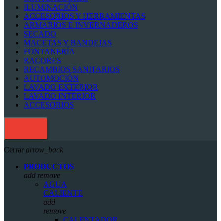
ILUMINACIÓN
ACCESORIOS Y HERRAMIENTAS
ARMARIOS E INVERNADEROS
SECADO
MACETAS Y BANDEJAS
FONTANERÍA
RACORES
RECAMBIOS SANITARIOS
AUTOMOCIÓN
LAVADO EXTERIOR
LAVADO INTERIOR
ACCESORIOS
Cerrar
arrow_back
PRODUCTOS
add
remove
AGUA
CALIENTE
add
remove
CALENTADOR