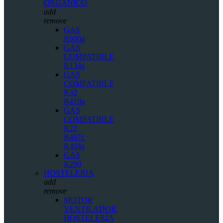
ORGÁNICO
add
remove
GAS
R600a
GAS
COMPATIBLE
R134a
GAS
COMPATIBLE
R32
R410a
GAS
COMPATIBLE
R22
R407c
R404a
GAS
R290
HOSTELERIA
add
remove
MOTOR
VENTILADOR
HOSTELERÍA