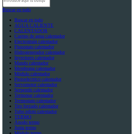
Buscar en todo
Buscar en todo
AGUA CALIENTE
CALENTADOR
Cuerpo de agua calentador
Electroimán calentador
Flusostato calentador
Hidrogenerador calentador
Inyectores calentador
Mando calentador
Membrana calentador
Módulo calentador
Piezoelectrico calentador
Servomotor calentador
Serpentín calentador
Termopar calentador
Termostato calentador
Tiro forzado calentador
Tubo piloto calentador
TERMO
Ánodo termo
Junta termo
Módulo termo