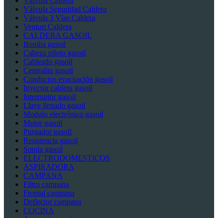
Válvula Caldera
Válvula Seguridad Caldera
Válvula 3 Vías Caldera
Venturi Caldera
CALDERA GASOIL
Bomba gasoil
Cabeza piloto gasoil
Cableado gasoil
Centralita gasoil
Conductos evacuación gasoil
Inyector caldera gasoil
Interruptor gasoil
Llave llenado gasoil
Modulo electrónico gasoil
Motor gasoil
Purgador gasoil
Resistencia gasoil
Sonda gasoil
ELECTRODOMESTICOS
ASPIRADORA
CAMPANA
Filtro campana
Frontal campana
Deflector campana
COCINA