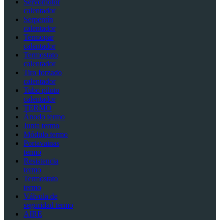
Servomotor
calentador
Serpentín
calentador
Termopar
calentador
Termostato
calentador
Tiro forzado
calentador
Tubo piloto
calentador
TERMO
Ánodo termo
Junta termo
Módulo termo
Portavainas
termo
Resistencia
termo
Termostato
termo
Válvula de
seguridad termo
AIRE