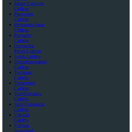
Motor Extractor
Caldera
Presostato
Caldera
Presostato Agua
Caldera
Purgador
Caldera
Quemador
Piloto Caldera
Sonda caldera
Termohidrometro
Caldera
Termopar
Caldera
Termostato
Caldera
Transformador
Caldera
Vaso Expansión
Caldera
Válvula
Caldera
Válvula
Seguridad