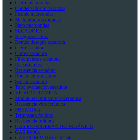
Cierre microondas
Condensador microondas
Fusible microondas
Magnetron microondas
Plato microondas
SECADORA
Bisagra secadora
Bomba desagüe secadora
Cierre secadora
Correa secadora
Filtro pelusas secadora
Poleas tambor
Resistencia secadora
Rodamiento secadora
Sensor secadora
Tubo evacuación secadora
VITROCERAMICA
Módulo electrónico vitroceramica
Resistencia vitrocerámica
FREIDORA
Termostato freidora
Resistencia freidora
GAS REFRIGERANTE ORGÁNICO
GAS R600a
GAS COMPATIBLE R134a