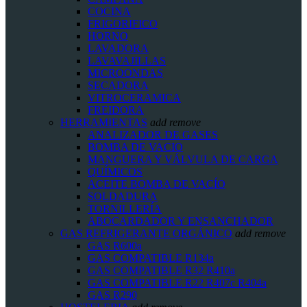
COCINA
FRIGORIFICO
HORNO
LAVADORA
LAVAVAJILLAS
MICROONDAS
SECADORA
VITROCERAMICA
FREIDORA
HERRAMIENTAS
add
remove
ANALIZADOR DE GASES
BOMBA DE VACIO
MANGUERA Y VÁLVULA DE CARGA
QUÍMICOS
ACEITE BOMBA DE VACÍO
SOLDADURA
TORNILLERÍA
ABOCARDADOR Y ENSANCHADOR
GAS REFRIGERANTE ORGÁNICO
add
remove
GAS R600a
GAS COMPATIBLE R134a
GAS COMPATIBLE R32 R410a
GAS COMPATIBLE R22 R407c R404a
GAS R290