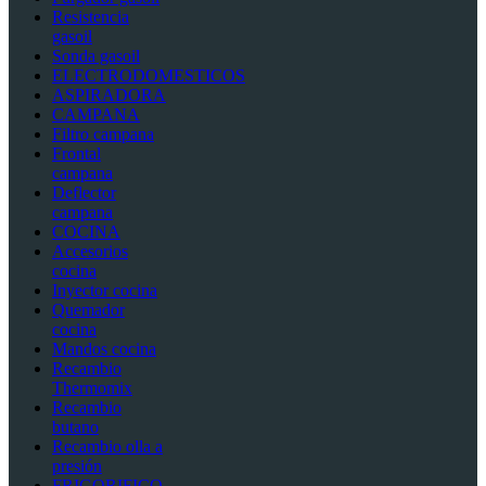
Resistencia
gasoil
Sonda gasoil
ELECTRODOMESTICOS
ASPIRADORA
CAMPANA
Filtro campana
Frontal
campana
Deflector
campana
COCINA
Accesorios
cocina
Inyector cocina
Quemador
cocina
Mandos cocina
Recambio
Thermomix
Recambio
butano
Recambio olla a
presión
FRIGORIFICO