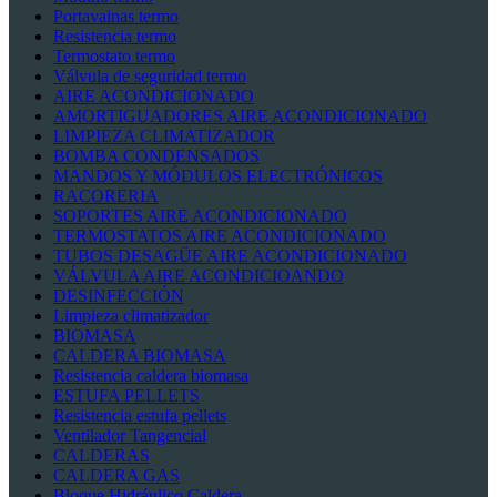
Portavainas termo
Resistencia termo
Termostato termo
Válvula de seguridad termo
AIRE ACONDICIONADO
AMORTIGUADORES AIRE ACONDICIONADO
LIMPIEZA CLIMATIZADOR
BOMBA CONDENSADOS
MANDOS Y MÓDULOS ELECTRÓNICOS
RACORERIA
SOPORTES AIRE ACONDICIONADO
TERMOSTATOS AIRE ACONDICIONADO
TUBOS DESAGÜE AIRE ACONDICIONADO
VÁLVULA AIRE ACONDICIOANDO
DESINFECCIÓN
Limpieza climatizador
BIOMASA
CALDERA BIOMASA
Resistencia caldera biomasa
ESTUFA PELLETS
Resistencia estufa pellets
Ventilador Tangencial
CALDERAS
CALDERA GAS
Bloque Hidráulico Caldera