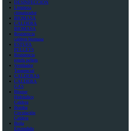
DESINFECCIÓN
Limpieza
climatizador
BIOMASA
CALDERA
BIOMASA
Resistencia
caldera biomasa
ESTUFA
PELLETS
Resistencia
estufa pellets
Ventilador
Tangencial
CALDERAS
CALDERA
GAS
Bloque
Hidráulico
Caldera
Bomba
Circulación
Caldera
Bujía
Encendido