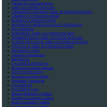
Válvula de seguridad termo
AIRE ACONDICIONADO
AMORTIGUADORES AIRE ACONDICIONADO
LIMPIEZA CLIMATIZADOR
BOMBA CONDENSADOS
MANDOS Y MÓDULOS ELECTRÓNICOS
RACORERIA
SOPORTES AIRE ACONDICIONADO
TERMOSTATOS AIRE ACONDICIONADO
TUBOS DESAGÜE AIRE ACONDICIONADO
VÁLVULA AIRE ACONDICIOANDO
DESINFECCIÓN
Limpieza climatizador
BIOMASA
CALDERA BIOMASA
Resistencia caldera biomasa
ESTUFA PELLETS
Resistencia estufa pellets
Ventilador Tangencial
CALDERAS
CALDERA GAS
Bloque Hidráulico Caldera
Bomba Circulación Caldera
Bujía Encendido Caldera
Cuerpo de Agua Caldera