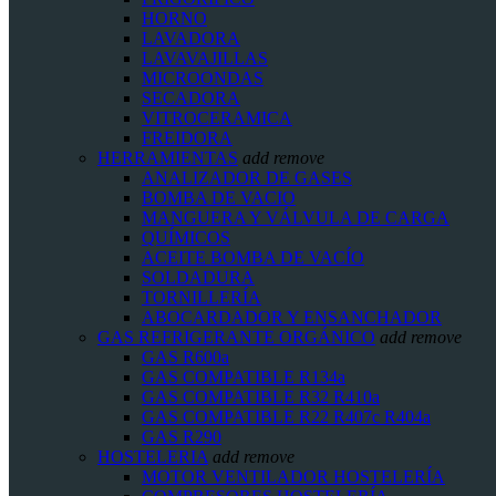
HORNO
LAVADORA
LAVAVAJILLAS
MICROONDAS
SECADORA
VITROCERAMICA
FREIDORA
HERRAMIENTAS
add
remove
ANALIZADOR DE GASES
BOMBA DE VACIO
MANGUERA Y VÁLVULA DE CARGA
QUÍMICOS
ACEITE BOMBA DE VACÍO
SOLDADURA
TORNILLERÍA
ABOCARDADOR Y ENSANCHADOR
GAS REFRIGERANTE ORGÁNICO
add
remove
GAS R600a
GAS COMPATIBLE R134a
GAS COMPATIBLE R32 R410a
GAS COMPATIBLE R22 R407c R404a
GAS R290
HOSTELERIA
add
remove
MOTOR VENTILADOR HOSTELERÍA