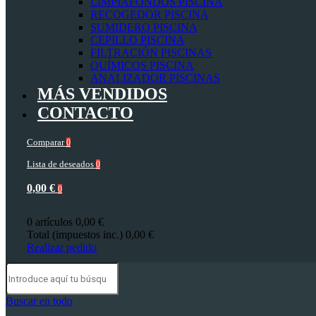
LIMPIAFONDOS PISCINA
RECOGEDOR PISCINA
SUMIDERO PISCINA
CEPILLO PISCINA
FILTRACIÓN PISCINAS
QUÍMICOS PISCINA
ANALIZADOR PISCINAS
MÁS VENDIDOS
CONTACTO
Comparar
0
Lista de deseados
0
0,00 €
0
0 artículos
0,00 €
Total (impuestos inc.)
0,00 €
Realizar pedido
Buscar en todo