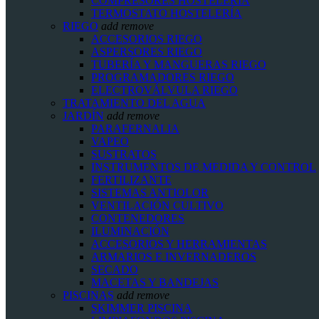
COMPRESORES HOSTELERÍA
TERMOSTATO HOSTELERÍA
RIEGO
add
remove
ACCESORIOS RIEGO
ASPERSORES RIEGO
TUBERÍA Y MANGUERAS RIEGO
PROGRAMADORES RIEGO
ELECTROVÁLVULA RIEGO
TRATAMIENTO DEL AGUA
JARDÍN
add
remove
PARAFERNALIA
VAPEO
SUSTRATOS
INSTRUMENTOS DE MEDIDA Y CONTROL
FERTILIZANTE
SISTEMAS ANTIOLOR
VENTILACIÓN CULTIVO
CONTENEDORES
ILUMINACIÓN
ACCESORIOS Y HERRAMIENTAS
ARMARIOS E INVERNADEROS
SECADO
MACETAS Y BANDEJAS
PISCINAS
add
remove
SKIMMER PISCINA