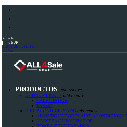
Acceder
€
EUR
EUR €
GBP £
PLN zł
SEK kr
PRODUCTOS
add
remove
AGUA CALIENTE
add
remove
CALENTADOR
TERMO
AIRE ACONDICIONADO
add
remove
AMORTIGUADORES AIRE ACONDICIONA
LIMPIEZA CLIMATIZADOR
BOMBA CONDENSADOS