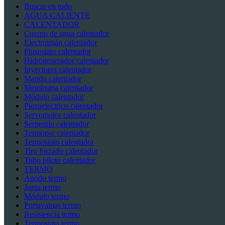
Buscar en todo
AGUA CALIENTE
CALENTADOR
Cuerpo de agua calentador
Electroimán calentador
Flusostato calentador
Hidrogenerador calentador
Inyectores calentador
Mando calentador
Membrana calentador
Módulo calentador
Piezoelectrico calentador
Servomotor calentador
Serpentín calentador
Termopar calentador
Termostato calentador
Tiro forzado calentador
Tubo piloto calentador
TERMO
Ánodo termo
Junta termo
Módulo termo
Portavainas termo
Resistencia termo
Termostato termo