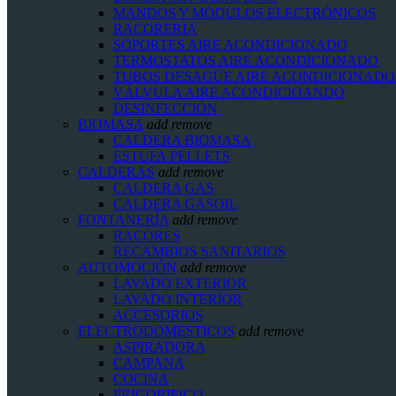
MANDOS Y MÓDULOS ELECTRÓNICOS
RACORERIA
SOPORTES AIRE ACONDICIONADO
TERMOSTATOS AIRE ACONDICIONADO
TUBOS DESAGÜE AIRE ACONDICIONADO
VÁLVULA AIRE ACONDICIOANDO
DESINFECCIÓN
BIOMASA
add
remove
CALDERA BIOMASA
ESTUFA PELLETS
CALDERAS
add
remove
CALDERA GAS
CALDERA GASOIL
FONTANERÍA
add
remove
RACORES
RECAMBIOS SANITARIOS
AUTOMOCIÓN
add
remove
LAVADO EXTERIOR
LAVADO INTERIOR
ACCESORIOS
ELECTRODOMESTICOS
add
remove
ASPIRADORA
CAMPANA
COCINA
FRIGORIFICO