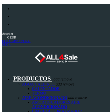
Acceder
€
EUR
EUR €
GBP £
PLN zł
SEK kr
PRODUCTOS
add
remove
AGUA CALIENTE
add
remove
CALENTADOR
TERMO
AIRE ACONDICIONADO
add
remove
AMORTIGUADORES AIRE
ACONDICIONADO
LIMPIEZA CLIMATIZADOR