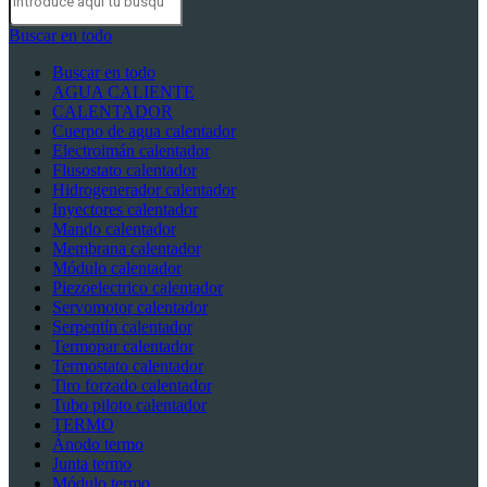
Buscar en todo
Buscar en todo
AGUA CALIENTE
CALENTADOR
Cuerpo de agua calentador
Electroimán calentador
Flusostato calentador
Hidrogenerador calentador
Inyectores calentador
Mando calentador
Membrana calentador
Módulo calentador
Piezoelectrico calentador
Servomotor calentador
Serpentín calentador
Termopar calentador
Termostato calentador
Tiro forzado calentador
Tubo piloto calentador
TERMO
Ánodo termo
Junta termo
Módulo termo