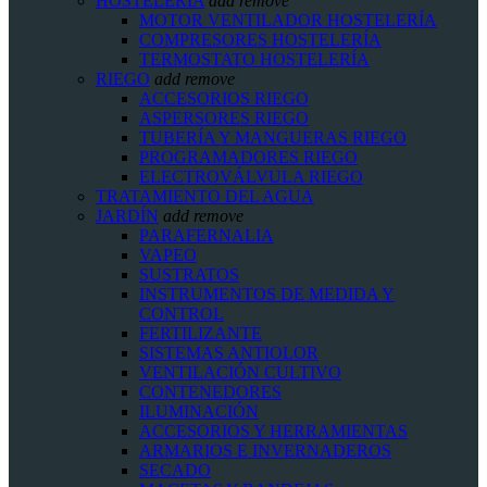
HOSTELERIA
add
remove
MOTOR VENTILADOR HOSTELERÍA
COMPRESORES HOSTELERÍA
TERMOSTATO HOSTELERÍA
RIEGO
add
remove
ACCESORIOS RIEGO
ASPERSORES RIEGO
TUBERÍA Y MANGUERAS RIEGO
PROGRAMADORES RIEGO
ELECTROVÁLVULA RIEGO
TRATAMIENTO DEL AGUA
JARDÍN
add
remove
PARAFERNALIA
VAPEO
SUSTRATOS
INSTRUMENTOS DE MEDIDA Y
CONTROL
FERTILIZANTE
SISTEMAS ANTIOLOR
VENTILACIÓN CULTIVO
CONTENEDORES
ILUMINACIÓN
ACCESORIOS Y HERRAMIENTAS
ARMARIOS E INVERNADEROS
SECADO