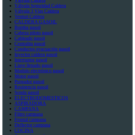
Válvula Caldera
Válvula Seguridad Caldera
Válvula 3 Vías Caldera
Venturi Caldera
CALDERA GASOIL
Bomba gasoil
Cabeza piloto gasoil
Cableado gasoil
Centralita gasoil
Conductos evacuación gasoil
Inyector caldera gasoil
Interruptor gasoil
Llave llenado gasoil
Modulo electrónico gasoil
Motor gasoil
Purgador gasoil
Resistencia gasoil
Sonda gasoil
ELECTRODOMESTICOS
ASPIRADORA
CAMPANA
Filtro campana
Frontal campana
Deflector campana
COCINA