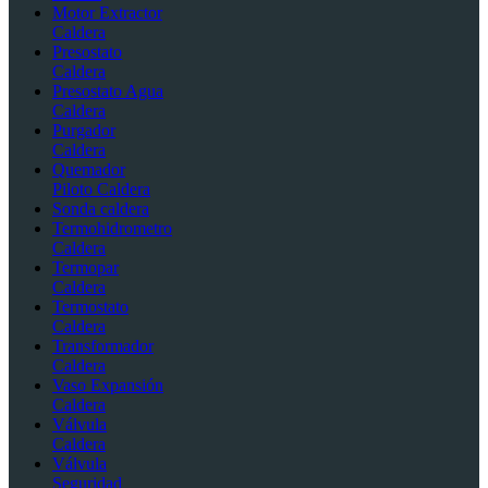
Motor Extractor
Caldera
Presostato
Caldera
Presostato Agua
Caldera
Purgador
Caldera
Quemador
Piloto Caldera
Sonda caldera
Termohidrometro
Caldera
Termopar
Caldera
Termostato
Caldera
Transformador
Caldera
Vaso Expansión
Caldera
Válvula
Caldera
Válvula
Seguridad