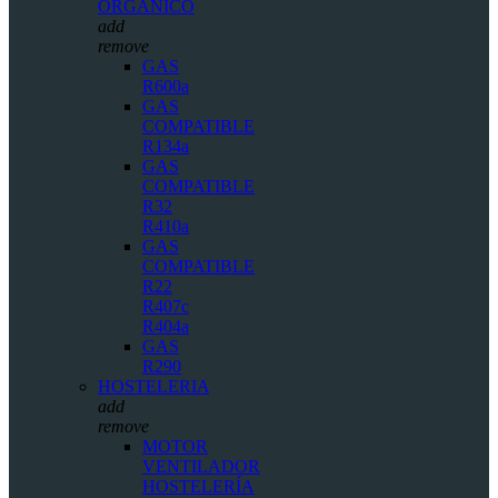
ORGÁNICO
add
remove
GAS
R600a
GAS
COMPATIBLE
R134a
GAS
COMPATIBLE
R32
R410a
GAS
COMPATIBLE
R22
R407c
R404a
GAS
R290
HOSTELERIA
add
remove
MOTOR
VENTILADOR
HOSTELERÍA