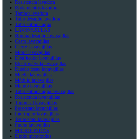
Resistencia lavadora
Rodamientos lavadora
Tambor lavadora
Tubo desagüe lavadora
Tubo entrada agua
LAVAVAJILLAS
Bomba desagüe lavavajillas
Cesto lavavajillas
Cierre Lavavajillas
Motor lavavajillas
Dosificador lavavajillas
Electroválvula lavavajillas
Ruedas cesto lavavajillas
Muelle lavavajillas
Módulo lavavajillas
Mando lavavajillas
Tubo entrada agua lavavajillas
Resistencia lavavajillas
Tapon sal lavavajillas
Presostato lavavajillas
Interruptor lavavajillas
Termostato lavavajillas
Puerta lavavajillas
MICROONDAS
Diodo microondas