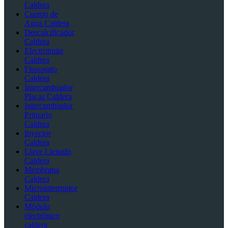
Caldera
Cuerpo de
Agua Caldera
Descalcificador
Caldera
Electroimán
Caldera
Flusostato
Caldera
Intercambiador
Placas Caldera
Intercambiador
Primario
Caldera
Inyector
Caldera
Llave Llenado
Caldera
Membrana
Caldera
Microinterruptor
Caldera
Módulo
electrónico
caldera