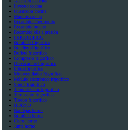
Accesorios cocina
Inyector cocina
Quemador cocina
Mandos cocina
Recambio Thermomix
Recambio butano
Recambio olla a presión
FRIGORIFICO
Bombilla frigorífico
Botellero frigorífico
Burlete frigorifico
Compresor frigorífico
Desescarche frigorífico
Filtro frigorífico
Motoventilador frigorífico
Módulo electrónico frigorífico
Sonda frigorífico
Temporizador frigorífico
Termostato frigorífico
Tirador frigorífico
HORNO
Bandejas horno
Bombilla horno
Cierre horno
Junta horno