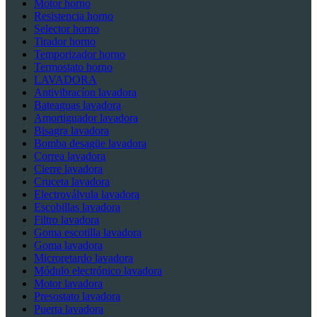
Motor horno
Resistencia horno
Selector horno
Tirador horno
Temporizador horno
Termostato horno
LAVADORA
Antivibracíon lavadora
Bateaguas lavadora
Amortiguador lavadora
Bisagra lavadora
Bomba desagüe lavadora
Correa lavadora
Cierre lavadora
Cruceta lavadora
Electroválvula lavadora
Escobillas lavadora
Filtro lavadora
Goma escotilla lavadora
Goma lavadora
Microretardo lavadora
Módulo electrónico lavadora
Motor lavadora
Presostato lavadora
Puerta lavadora