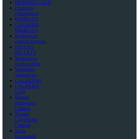
DESINFECCIÓN
Limpieza
climatizador
BIOMASA
CALDERA
BIOMASA
Resistencia
caldera biomasa
ESTUFA
PELLETS
Resistencia
estufa pellets
Ventilador
Tangencial
CALDERAS
CALDERA
GAS
Bloque
Hidráulico
Caldera
Bomba
Circulación
Caldera
Bujía
Encendido