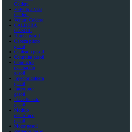
Caldera
Válvula 3 Vías
Caldera
Venturi Caldera
CALDERA
GASOIL
Bomba gasoil
Cabeza piloto
gasoil
Cableado gasoil
Centralita gasoil
Conductos
evacuación
gasoil
Inyector caldera
gasoil
Interruptor
gasoil
Llave llenado
gasoil
Modulo
electrónico
gasoil
Motor gasoil
Purgador gasoil