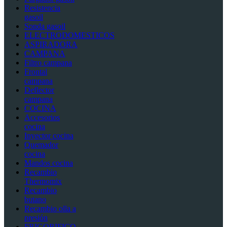
Resistencia
gasoil
Sonda gasoil
ELECTRODOMESTICOS
ASPIRADORA
CAMPANA
Filtro campana
Frontal
campana
Deflector
campana
COCINA
Accesorios
cocina
Inyector cocina
Quemador
cocina
Mandos cocina
Recambio
Thermomix
Recambio
butano
Recambio olla a
presión
FRIGORIFICO