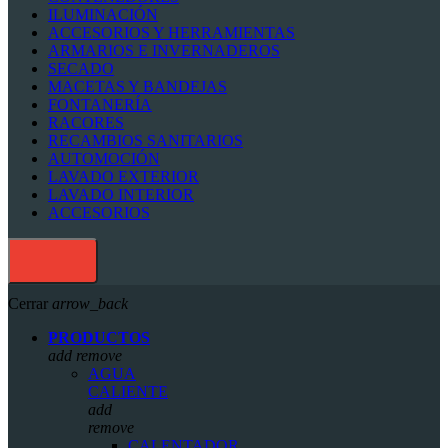
ILUMINACIÓN
ACCESORIOS Y HERRAMIENTAS
ARMARIOS E INVERNADEROS
SECADO
MACETAS Y BANDEJAS
FONTANERÍA
RACORES
RECAMBIOS SANITARIOS
AUTOMOCIÓN
LAVADO EXTERIOR
LAVADO INTERIOR
ACCESORIOS
Cerrar
arrow_back
PRODUCTOS
add
remove
AGUA
CALIENTE
add
remove
CALENTADOR