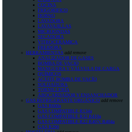
COCINA
FRIGORIFICO
HORNO
LAVADORA
LAVAVAJILLAS
MICROONDAS
SECADORA
VITROCERAMICA
FREIDORA
HERRAMIENTAS
add
remove
ANALIZADOR DE GASES
BOMBA DE VACIO
MANGUERA Y VÁLVULA DE CARGA
QUÍMICOS
ACEITE BOMBA DE VACÍO
SOLDADURA
TORNILLERÍA
ABOCARDADOR Y ENSANCHADOR
GAS REFRIGERANTE ORGÁNICO
add
remove
GAS R600a
GAS COMPATIBLE R134a
GAS COMPATIBLE R32 R410a
GAS COMPATIBLE R22 R407c R404a
GAS R290