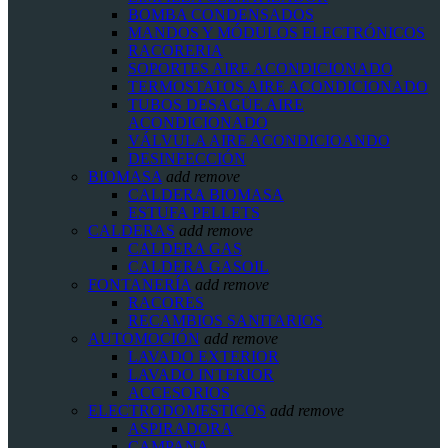
BOMBA CONDENSADOS
MANDOS Y MÓDULOS ELECTRÓNICOS
RACORERIA
SOPORTES AIRE ACONDICIONADO
TERMOSTATOS AIRE ACONDICIONADO
TUBOS DESAGÜE AIRE
ACONDICIONADO
VÁLVULA AIRE ACONDICIOANDO
DESINFECCIÓN
BIOMASA
add
remove
CALDERA BIOMASA
ESTUFA PELLETS
CALDERAS
add
remove
CALDERA GAS
CALDERA GASOIL
FONTANERÍA
add
remove
RACORES
RECAMBIOS SANITARIOS
AUTOMOCIÓN
add
remove
LAVADO EXTERIOR
LAVADO INTERIOR
ACCESORIOS
ELECTRODOMESTICOS
add
remove
ASPIRADORA
CAMPANA