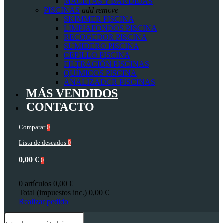
MACETAS Y BANDEJAS
PISCINAS
add
remove
SKIMMER PISCINA
LIMPIAFONDOS PISCINA
RECOGEDOR PISCINA
SUMIDERO PISCINA
CEPILLO PISCINA
FILTRACIÓN PISCINAS
QUÍMICOS PISCINA
ANALIZADOR PISCINAS
MÁS VENDIDOS
CONTACTO
Comparar
0
Lista de deseados
0
0,00 €
0
0 artículos
0,00 €
Total (impuestos inc.)
0,00 €
Realizar pedido