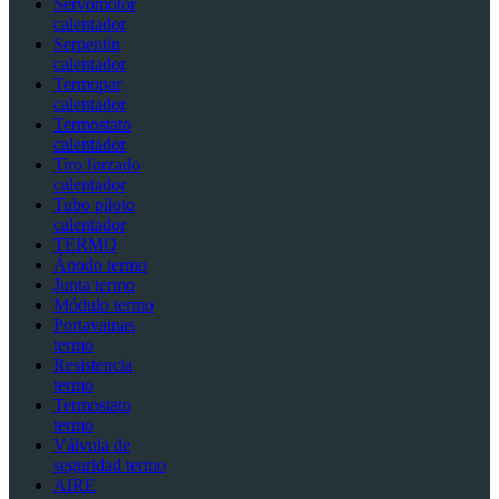
Servomotor
calentador
Serpentín
calentador
Termopar
calentador
Termostato
calentador
Tiro forzado
calentador
Tubo piloto
calentador
TERMO
Ánodo termo
Junta termo
Módulo termo
Portavainas
termo
Resistencia
termo
Termostato
termo
Válvula de
seguridad termo
AIRE