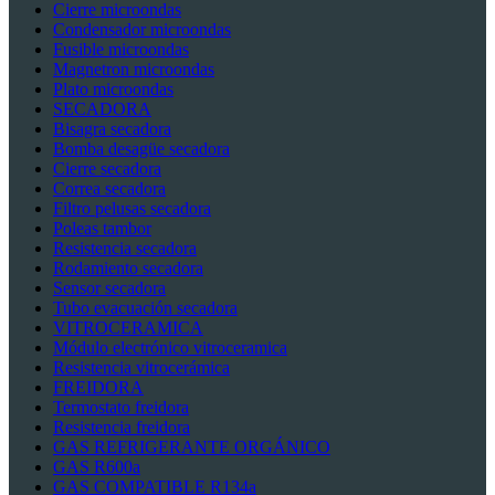
Cierre microondas
Condensador microondas
Fusible microondas
Magnetron microondas
Plato microondas
SECADORA
Bisagra secadora
Bomba desagüe secadora
Cierre secadora
Correa secadora
Filtro pelusas secadora
Poleas tambor
Resistencia secadora
Rodamiento secadora
Sensor secadora
Tubo evacuación secadora
VITROCERAMICA
Módulo electrónico vitroceramica
Resistencia vitrocerámica
FREIDORA
Termostato freidora
Resistencia freidora
GAS REFRIGERANTE ORGÁNICO
GAS R600a
GAS COMPATIBLE R134a