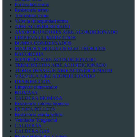
Portavainas termo
Resistencia termo
Termostato termo
Válvula de seguridad termo
AIRE ACONDICIONADO
AMORTIGUADORES AIRE ACONDICIONADO
LIMPIEZA CLIMATIZADOR
BOMBA CONDENSADOS
MANDOS Y MÓDULOS ELECTRÓNICOS
RACORERIA
SOPORTES AIRE ACONDICIONADO
TERMOSTATOS AIRE ACONDICIONADO
TUBOS DESAGÜE AIRE ACONDICIONADO
VÁLVULA AIRE ACONDICIOANDO
DESINFECCIÓN
Limpieza climatizador
BIOMASA
CALDERA BIOMASA
Resistencia caldera biomasa
ESTUFA PELLETS
Resistencia estufa pellets
Ventilador Tangencial
CALDERAS
CALDERA GAS
Bloque Hidráulico Caldera