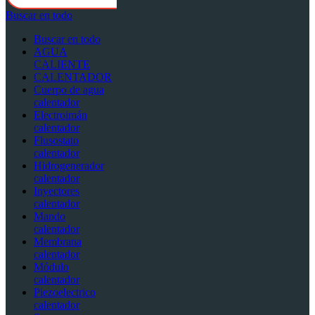
Buscar en todo
Buscar en todo
AGUA
CALIENTE
CALENTADOR
Cuerpo de agua
calentador
Electroimán
calentador
Flusostato
calentador
Hidrogenerador
calentador
Inyectores
calentador
Mando
calentador
Membrana
calentador
Módulo
calentador
Piezoelectrico
calentador