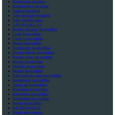
Resistencia lavadora
Rodamientos lavadora
Tambor lavadora
Tubo desagüe lavadora
Tubo entrada agua
LAVAVAJILLAS
Bomba desagüe lavavajillas
Cesto lavavajillas
Cierre Lavavajillas
Motor lavavajillas
Dosificador lavavajillas
Electroválvula lavavajillas
Ruedas cesto lavavajillas
Muelle lavavajillas
Módulo lavavajillas
Mando lavavajillas
Tubo entrada agua lavavajillas
Resistencia lavavajillas
Tapon sal lavavajillas
Presostato lavavajillas
Interruptor lavavajillas
Termostato lavavajillas
Puerta lavavajillas
MICROONDAS
Diodo microondas