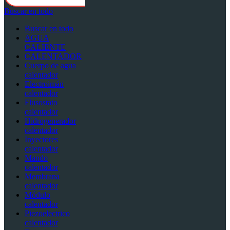
Buscar en todo
Buscar en todo
AGUA
CALIENTE
CALENTADOR
Cuerpo de agua
calentador
Electroimán
calentador
Flusostato
calentador
Hidrogenerador
calentador
Inyectores
calentador
Mando
calentador
Membrana
calentador
Módulo
calentador
Piezoelectrico
calentador