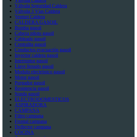
Válvula Caldera
Válvula Seguridad Caldera
Válvula 3 Vías Caldera
Venturi Caldera
CALDERA GASOIL
Bomba gasoil
Cabeza piloto gasoil
Cableado gasoil
Centralita gasoil
Conductos evacuación gasoil
Inyector caldera gasoil
Interruptor gasoil
Llave llenado gasoil
Modulo electrónico gasoil
Motor gasoil
Purgador gasoil
Resistencia gasoil
Sonda gasoil
ELECTRODOMESTICOS
ASPIRADORA
CAMPANA
Filtro campana
Frontal campana
Deflector campana
COCINA