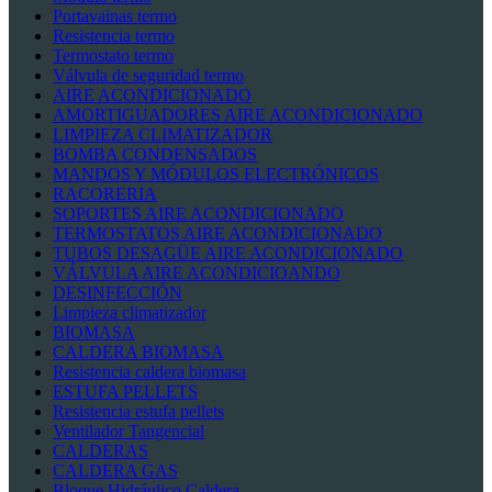
Portavainas termo
Resistencia termo
Termostato termo
Válvula de seguridad termo
AIRE ACONDICIONADO
AMORTIGUADORES AIRE ACONDICIONADO
LIMPIEZA CLIMATIZADOR
BOMBA CONDENSADOS
MANDOS Y MÓDULOS ELECTRÓNICOS
RACORERIA
SOPORTES AIRE ACONDICIONADO
TERMOSTATOS AIRE ACONDICIONADO
TUBOS DESAGÜE AIRE ACONDICIONADO
VÁLVULA AIRE ACONDICIOANDO
DESINFECCIÓN
Limpieza climatizador
BIOMASA
CALDERA BIOMASA
Resistencia caldera biomasa
ESTUFA PELLETS
Resistencia estufa pellets
Ventilador Tangencial
CALDERAS
CALDERA GAS
Bloque Hidráulico Caldera