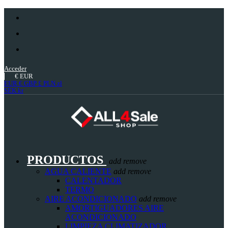
Acceder
€
EUR
EUR €
GBP £
PLN zł
SEK kr
PRODUCTOS
add
remove
AGUA CALIENTE
add
remove
CALENTADOR
TERMO
AIRE ACONDICIONADO
add
remove
AMORTIGUADORES AIRE
ACONDICIONADO
LIMPIEZA CLIMATIZADOR