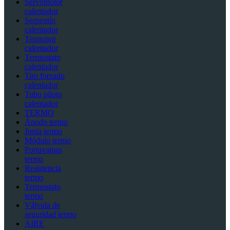
Servomotor
calentador
Serpentín
calentador
Termopar
calentador
Termostato
calentador
Tiro forzado
calentador
Tubo piloto
calentador
TERMO
Ánodo termo
Junta termo
Módulo termo
Portavainas
termo
Resistencia
termo
Termostato
termo
Válvula de
seguridad termo
AIRE