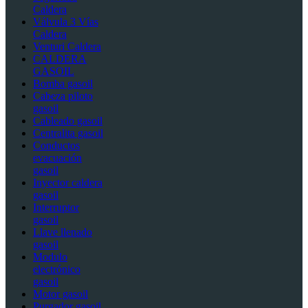
Caldera
Válvula 3 Vías
Caldera
Venturi Caldera
CALDERA
GASOIL
Bomba gasoil
Cabeza piloto
gasoil
Cableado gasoil
Centralita gasoil
Conductos
evacuación
gasoil
Inyector caldera
gasoil
Interruptor
gasoil
Llave llenado
gasoil
Modulo
electrónico
gasoil
Motor gasoil
Purgador gasoil