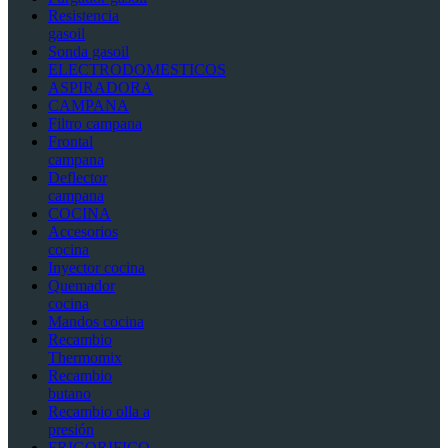
Resistencia
gasoil
Sonda gasoil
ELECTRODOMESTICOS
ASPIRADORA
CAMPANA
Filtro campana
Frontal
campana
Deflector
campana
COCINA
Accesorios
cocina
Inyector cocina
Quemador
cocina
Mandos cocina
Recambio
Thermomix
Recambio
butano
Recambio olla a
presión
FRIGORIFICO