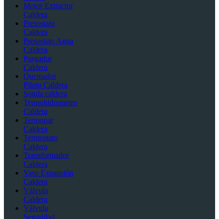
Motor Extractor
Caldera
Presostato
Caldera
Presostato Agua
Caldera
Purgador
Caldera
Quemador
Piloto Caldera
Sonda caldera
Termohidrometro
Caldera
Termopar
Caldera
Termostato
Caldera
Transformador
Caldera
Vaso Expansión
Caldera
Válvula
Caldera
Válvula
Seguridad