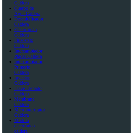
Caldera
Cuerpo de
Agua Caldera
Descalcificador
Caldera
Electroimán
Caldera
Flusostato
Caldera
Intercambiador
Placas Caldera
Intercambiador
Primario
Caldera
Inyector
Caldera
Llave Llenado
Caldera
Membrana
Caldera
Microinterruptor
Caldera
Módulo
electrónico
caldera