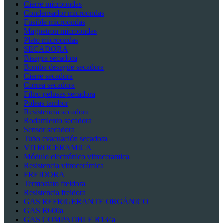
Cierre microondas
Condensador microondas
Fusible microondas
Magnetron microondas
Plato microondas
SECADORA
Bisagra secadora
Bomba desagüe secadora
Cierre secadora
Correa secadora
Filtro pelusas secadora
Poleas tambor
Resistencia secadora
Rodamiento secadora
Sensor secadora
Tubo evacuación secadora
VITROCERAMICA
Módulo electrónico vitroceramica
Resistencia vitrocerámica
FREIDORA
Termostato freidora
Resistencia freidora
GAS REFRIGERANTE ORGÁNICO
GAS R600a
GAS COMPATIBLE R134a