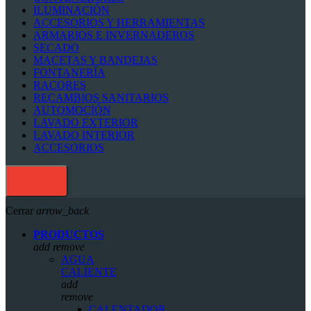
ILUMINACIÓN
ACCESORIOS Y HERRAMIENTAS
ARMARIOS E INVERNADEROS
SECADO
MACETAS Y BANDEJAS
FONTANERÍA
RACORES
RECAMBIOS SANITARIOS
AUTOMOCIÓN
LAVADO EXTERIOR
LAVADO INTERIOR
ACCESORIOS
Cerrar
arrow_back
PRODUCTOS
add
remove
AGUA
CALIENTE
add
remove
CALENTADOR