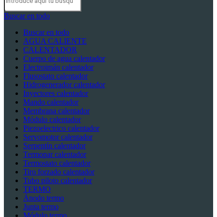
Buscar en todo
Buscar en todo
AGUA CALIENTE
CALENTADOR
Cuerpo de agua calentador
Electroimán calentador
Flusostato calentador
Hidrogenerador calentador
Inyectores calentador
Mando calentador
Membrana calentador
Módulo calentador
Piezoelectrico calentador
Servomotor calentador
Serpentín calentador
Termopar calentador
Termostato calentador
Tiro forzado calentador
Tubo piloto calentador
TERMO
Ánodo termo
Junta termo
Módulo termo