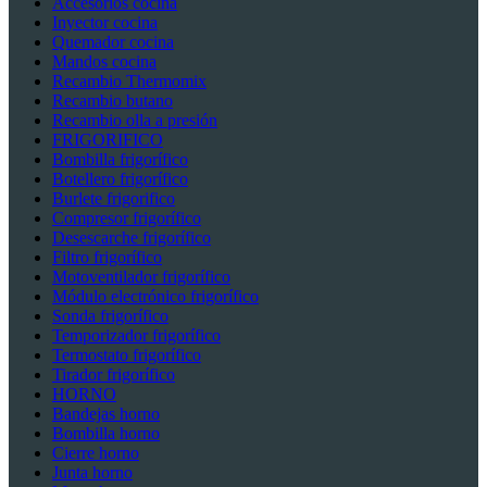
Accesorios cocina
Inyector cocina
Quemador cocina
Mandos cocina
Recambio Thermomix
Recambio butano
Recambio olla a presión
FRIGORIFICO
Bombilla frigorífico
Botellero frigorífico
Burlete frigorifico
Compresor frigorífico
Desescarche frigorífico
Filtro frigorífico
Motoventilador frigorífico
Módulo electrónico frigorífico
Sonda frigorífico
Temporizador frigorífico
Termostato frigorífico
Tirador frigorífico
HORNO
Bandejas horno
Bombilla horno
Cierre horno
Junta horno