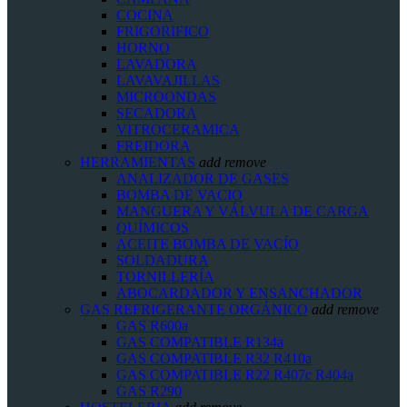
COCINA
FRIGORIFICO
HORNO
LAVADORA
LAVAVAJILLAS
MICROONDAS
SECADORA
VITROCERAMICA
FREIDORA
HERRAMIENTAS
add
remove
ANALIZADOR DE GASES
BOMBA DE VACIO
MANGUERA Y VÁLVULA DE CARGA
QUÍMICOS
ACEITE BOMBA DE VACÍO
SOLDADURA
TORNILLERÍA
ABOCARDADOR Y ENSANCHADOR
GAS REFRIGERANTE ORGÁNICO
add
remove
GAS R600a
GAS COMPATIBLE R134a
GAS COMPATIBLE R32 R410a
GAS COMPATIBLE R22 R407c R404a
GAS R290