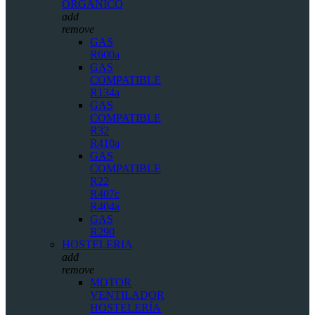
ORGÁNICO
add
remove
GAS
R600a
GAS
COMPATIBLE
R134a
GAS
COMPATIBLE
R32
R410a
GAS
COMPATIBLE
R22
R407c
R404a
GAS
R290
HOSTELERIA
add
remove
MOTOR
VENTILADOR
HOSTELERÍA