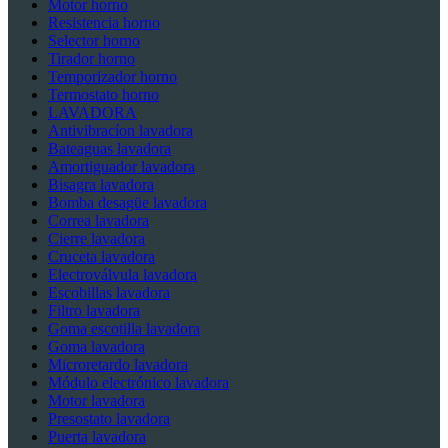
Motor horno
Resistencia horno
Selector horno
Tirador horno
Temporizador horno
Termostato horno
LAVADORA
Antivibracíon lavadora
Bateaguas lavadora
Amortiguador lavadora
Bisagra lavadora
Bomba desagüe lavadora
Correa lavadora
Cierre lavadora
Cruceta lavadora
Electroválvula lavadora
Escobillas lavadora
Filtro lavadora
Goma escotilla lavadora
Goma lavadora
Microretardo lavadora
Módulo electrónico lavadora
Motor lavadora
Presostato lavadora
Puerta lavadora