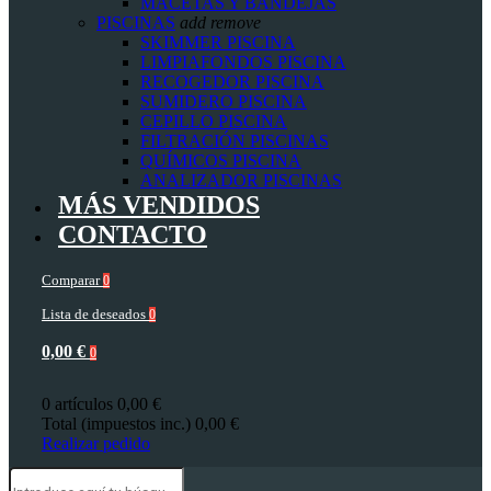
MACETAS Y BANDEJAS
PISCINAS
add
remove
SKIMMER PISCINA
LIMPIAFONDOS PISCINA
RECOGEDOR PISCINA
SUMIDERO PISCINA
CEPILLO PISCINA
FILTRACIÓN PISCINAS
QUÍMICOS PISCINA
ANALIZADOR PISCINAS
MÁS VENDIDOS
CONTACTO
Comparar
0
Lista de deseados
0
0,00 €
0
0 artículos
0,00 €
Total (impuestos inc.)
0,00 €
Realizar pedido