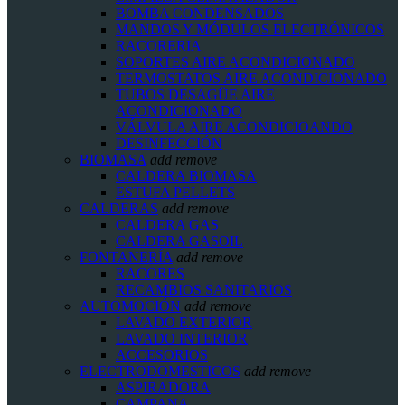
BOMBA CONDENSADOS
MANDOS Y MÓDULOS ELECTRÓNICOS
RACORERIA
SOPORTES AIRE ACONDICIONADO
TERMOSTATOS AIRE ACONDICIONADO
TUBOS DESAGÜE AIRE
ACONDICIONADO
VÁLVULA AIRE ACONDICIOANDO
DESINFECCIÓN
BIOMASA
add
remove
CALDERA BIOMASA
ESTUFA PELLETS
CALDERAS
add
remove
CALDERA GAS
CALDERA GASOIL
FONTANERÍA
add
remove
RACORES
RECAMBIOS SANITARIOS
AUTOMOCIÓN
add
remove
LAVADO EXTERIOR
LAVADO INTERIOR
ACCESORIOS
ELECTRODOMESTICOS
add
remove
ASPIRADORA
CAMPANA