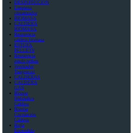
DESINFECCIÓN
Limpieza
climatizador
BIOMASA
CALDERA
BIOMASA
Resistencia
caldera biomasa
ESTUFA
PELLETS
Resistencia
estufa pellets
Ventilador
Tangencial
CALDERAS
CALDERA
GAS
Bloque
Hidráulico
Caldera
Bomba
Circulación
Caldera
Bujía
Encendido