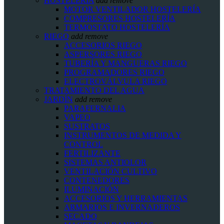
HOSTELERIA
add
remove
MOTOR VENTILADOR HOSTELERÍA
COMPRESORES HOSTELERÍA
TERMOSTATO HOSTELERÍA
RIEGO
add
remove
ACCESORIOS RIEGO
ASPERSORES RIEGO
TUBERÍA Y MANGUERAS RIEGO
PROGRAMADORES RIEGO
ELECTROVÁLVULA RIEGO
TRATAMIENTO DEL AGUA
JARDÍN
add
remove
PARAFERNALIA
VAPEO
SUSTRATOS
INSTRUMENTOS DE MEDIDA Y
CONTROL
FERTILIZANTE
SISTEMAS ANTIOLOR
VENTILACIÓN CULTIVO
CONTENEDORES
ILUMINACIÓN
ACCESORIOS Y HERRAMIENTAS
ARMARIOS E INVERNADEROS
SECADO