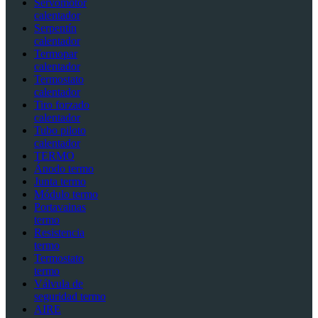
Servomotor
calentador
Serpentín
calentador
Termopar
calentador
Termostato
calentador
Tiro forzado
calentador
Tubo piloto
calentador
TERMO
Ánodo termo
Junta termo
Módulo termo
Portavainas
termo
Resistencia
termo
Termostato
termo
Válvula de
seguridad termo
AIRE