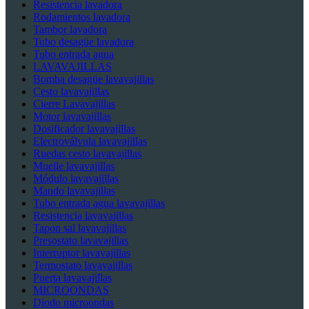
Resistencia lavadora
Rodamientos lavadora
Tambor lavadora
Tubo desagüe lavadora
Tubo entrada agua
LAVAVAJILLAS
Bomba desagüe lavavajillas
Cesto lavavajillas
Cierre Lavavajillas
Motor lavavajillas
Dosificador lavavajillas
Electroválvula lavavajillas
Ruedas cesto lavavajillas
Muelle lavavajillas
Módulo lavavajillas
Mando lavavajillas
Tubo entrada agua lavavajillas
Resistencia lavavajillas
Tapon sal lavavajillas
Presostato lavavajillas
Interruptor lavavajillas
Termostato lavavajillas
Puerta lavavajillas
MICROONDAS
Diodo microondas