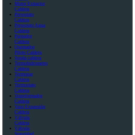
Motor Extractor
Caldera
Presostato
Caldera
Presostato Agua
Caldera
Purgador
Caldera
Quemador
Piloto Caldera
Sonda caldera
Termohidrometro
Caldera
Termopar
Caldera
Termostato
Caldera
Transformador
Caldera
Vaso Expansión
Caldera
Válvula
Caldera
Válvula
Seguridad