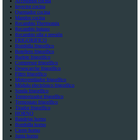
Accesorios cocina
Inyector cocina
Quemador cocina
Mandos cocina
Recambio Thermomix
Recambio butano
Recambio olla a presión
FRIGORIFICO
Bombilla frigorífico
Botellero frigorífico
Burlete frigorifico
Compresor frigorífico
Desescarche frigorífico
Filtro frigorífico
Motoventilador frigorífico
Módulo electrónico frigorífico
Sonda frigorífico
Temporizador frigorífico
Termostato frigorífico
Tirador frigorífico
HORNO
Bandejas horno
Bombilla horno
Cierre horno
Junta horno