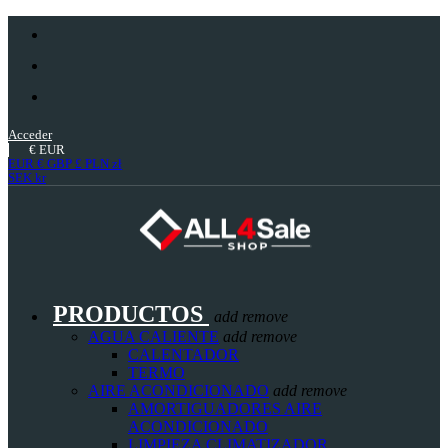
Acceder
€
EUR
EUR €
GBP £
PLN zł
SEK kr
PRODUCTOS
add
remove
AGUA CALIENTE
add
remove
CALENTADOR
TERMO
AIRE ACONDICIONADO
add
remove
AMORTIGUADORES AIRE
ACONDICIONADO
LIMPIEZA CLIMATIZADOR