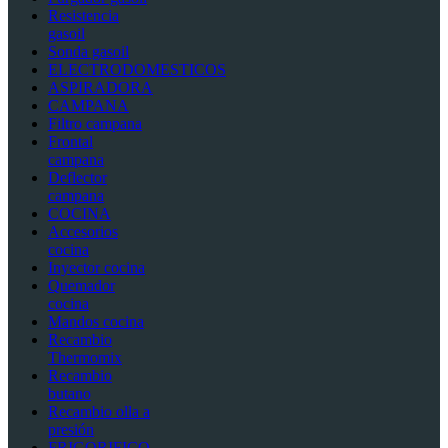
Resistencia
gasoil
Sonda gasoil
ELECTRODOMESTICOS
ASPIRADORA
CAMPANA
Filtro campana
Frontal
campana
Deflector
campana
COCINA
Accesorios
cocina
Inyector cocina
Quemador
cocina
Mandos cocina
Recambio
Thermomix
Recambio
butano
Recambio olla a
presión
FRIGORIFICO