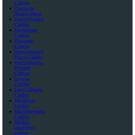
Caldera
Cuerpo de
Agua Caldera
Descalcificador
Caldera
Electroimán
Caldera
Flusostato
Caldera
Intercambiador
Placas Caldera
Intercambiador
Primario
Caldera
Inyector
Caldera
Llave Llenado
Caldera
Membrana
Caldera
Microinterruptor
Caldera
Módulo
electrónico
caldera