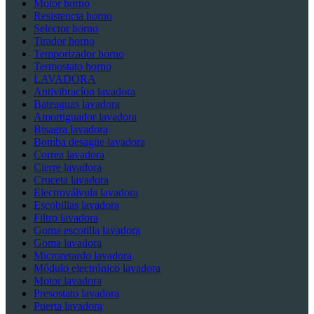
Motor horno
Resistencia horno
Selector horno
Tirador horno
Temporizador horno
Termostato horno
LAVADORA
Antivibracíon lavadora
Bateaguas lavadora
Amortiguador lavadora
Bisagra lavadora
Bomba desagüe lavadora
Correa lavadora
Cierre lavadora
Cruceta lavadora
Electroválvula lavadora
Escobillas lavadora
Filtro lavadora
Goma escotilla lavadora
Goma lavadora
Microretardo lavadora
Módulo electrónico lavadora
Motor lavadora
Presostato lavadora
Puerta lavadora