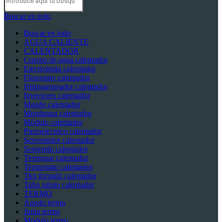
Buscar en todo
Buscar en todo
AGUA CALIENTE
CALENTADOR
Cuerpo de agua calentador
Electroimán calentador
Flusostato calentador
Hidrogenerador calentador
Inyectores calentador
Mando calentador
Membrana calentador
Módulo calentador
Piezoelectrico calentador
Servomotor calentador
Serpentín calentador
Termopar calentador
Termostato calentador
Tiro forzado calentador
Tubo piloto calentador
TERMO
Ánodo termo
Junta termo
Módulo termo