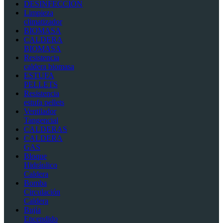
DESINFECCIÓN
Limpieza
climatizador
BIOMASA
CALDERA
BIOMASA
Resistencia
caldera biomasa
ESTUFA
PELLETS
Resistencia
estufa pellets
Ventilador
Tangencial
CALDERAS
CALDERA
GAS
Bloque
Hidráulico
Caldera
Bomba
Circulación
Caldera
Bujía
Encendido