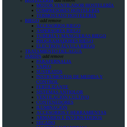
HOSTELERIA
add
remove
MOTOR VENTILADOR HOSTELERÍA
COMPRESORES HOSTELERÍA
TERMOSTATO HOSTELERÍA
RIEGO
add
remove
ACCESORIOS RIEGO
ASPERSORES RIEGO
TUBERÍA Y MANGUERAS RIEGO
PROGRAMADORES RIEGO
ELECTROVÁLVULA RIEGO
TRATAMIENTO DEL AGUA
JARDÍN
add
remove
PARAFERNALIA
VAPEO
SUSTRATOS
INSTRUMENTOS DE MEDIDA Y
CONTROL
FERTILIZANTE
SISTEMAS ANTIOLOR
VENTILACIÓN CULTIVO
CONTENEDORES
ILUMINACIÓN
ACCESORIOS Y HERRAMIENTAS
ARMARIOS E INVERNADEROS
SECADO