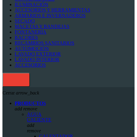
ILUMINACIÓN
ACCESORIOS Y HERRAMIENTAS
ARMARIOS E INVERNADEROS
SECADO
MACETAS Y BANDEJAS
FONTANERÍA
RACORES
RECAMBIOS SANITARIOS
AUTOMOCIÓN
LAVADO EXTERIOR
LAVADO INTERIOR
ACCESORIOS
Cerrar
arrow_back
PRODUCTOS
add
remove
AGUA
CALIENTE
add
remove
CALENTADOR