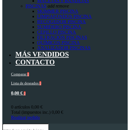
MACETAS Y BANDEJAS
PISCINAS
add
remove
SKIMMER PISCINA
LIMPIAFONDOS PISCINA
RECOGEDOR PISCINA
SUMIDERO PISCINA
CEPILLO PISCINA
FILTRACIÓN PISCINAS
QUÍMICOS PISCINA
ANALIZADOR PISCINAS
MÁS VENDIDOS
CONTACTO
Comparar
0
Lista de deseados
0
0,00 €
0
0 artículos
0,00 €
Total (impuestos inc.)
0,00 €
Realizar pedido