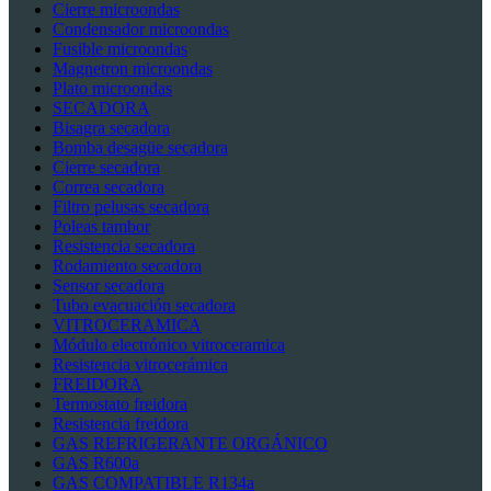
Cierre microondas
Condensador microondas
Fusible microondas
Magnetron microondas
Plato microondas
SECADORA
Bisagra secadora
Bomba desagüe secadora
Cierre secadora
Correa secadora
Filtro pelusas secadora
Poleas tambor
Resistencia secadora
Rodamiento secadora
Sensor secadora
Tubo evacuación secadora
VITROCERAMICA
Módulo electrónico vitroceramica
Resistencia vitrocerámica
FREIDORA
Termostato freidora
Resistencia freidora
GAS REFRIGERANTE ORGÁNICO
GAS R600a
GAS COMPATIBLE R134a