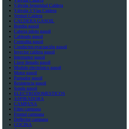
Válvula Caldera
Válvula Seguridad Caldera
Válvula 3 Vías Caldera
Venturi Caldera
CALDERA GASOIL
Bomba gasoil
Cabeza piloto gasoil
Cableado gasoil
Centralita gasoil
Conductos evacuación gasoil
Inyector caldera gasoil
Interruptor gasoil
Llave llenado gasoil
Modulo electrónico gasoil
Motor gasoil
Purgador gasoil
Resistencia gasoil
Sonda gasoil
ELECTRODOMESTICOS
ASPIRADORA
CAMPANA
Filtro campana
Frontal campana
Deflector campana
COCINA