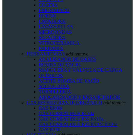
COCINA
FRIGORIFICO
HORNO
LAVADORA
LAVAVAJILLAS
MICROONDAS
SECADORA
VITROCERAMICA
FREIDORA
HERRAMIENTAS
add
remove
ANALIZADOR DE GASES
BOMBA DE VACIO
MANGUERA Y VÁLVULA DE CARGA
QUÍMICOS
ACEITE BOMBA DE VACÍO
SOLDADURA
TORNILLERÍA
ABOCARDADOR Y ENSANCHADOR
GAS REFRIGERANTE ORGÁNICO
add
remove
GAS R600a
GAS COMPATIBLE R134a
GAS COMPATIBLE R32 R410a
GAS COMPATIBLE R22 R407c R404a
GAS R290