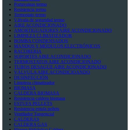
Portavainas termo
Resistencia termo
Termostato termo
Válvula de seguridad termo
AIRE ACONDICIONADO
AMORTIGUADORES AIRE ACONDICIONADO
LIMPIEZA CLIMATIZADOR
BOMBA CONDENSADOS
MANDOS Y MÓDULOS ELECTRÓNICOS
RACORERIA
SOPORTES AIRE ACONDICIONADO
TERMOSTATOS AIRE ACONDICIONADO
TUBOS DESAGÜE AIRE ACONDICIONADO
VÁLVULA AIRE ACONDICIOANDO
DESINFECCIÓN
Limpieza climatizador
BIOMASA
CALDERA BIOMASA
Resistencia caldera biomasa
ESTUFA PELLETS
Resistencia estufa pellets
Ventilador Tangencial
CALDERAS
CALDERA GAS
Bloque Hidráulico Caldera