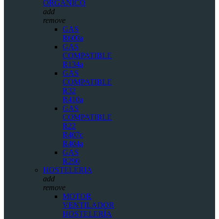
ORGÁNICO
add
remove
GAS
R600a
GAS
COMPATIBLE
R134a
GAS
COMPATIBLE
R32
R410a
GAS
COMPATIBLE
R22
R407c
R404a
GAS
R290
HOSTELERIA
add
remove
MOTOR
VENTILADOR
HOSTELERÍA