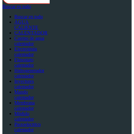
Buscar en todo
Buscar en todo
AGUA
CALIENTE
CALENTADOR
Cuerpo de agua
calentador
Electroimán
calentador
Flusostato
calentador
Hidrogenerador
calentador
Inyectores
calentador
Mando
calentador
Membrana
calentador
Módulo
calentador
Piezoelectrico
calentador