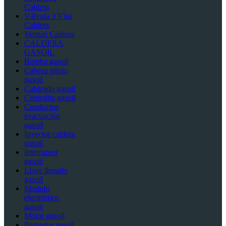
Caldera
Válvula 3 Vías
Caldera
Venturi Caldera
CALDERA
GASOIL
Bomba gasoil
Cabeza piloto
gasoil
Cableado gasoil
Centralita gasoil
Conductos
evacuación
gasoil
Inyector caldera
gasoil
Interruptor
gasoil
Llave llenado
gasoil
Modulo
electrónico
gasoil
Motor gasoil
Purgador gasoil