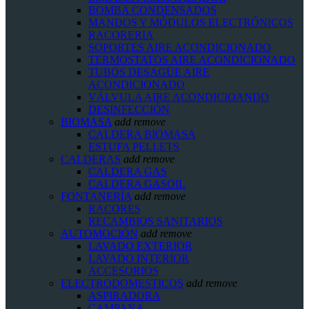
BOMBA CONDENSADOS
MANDOS Y MÓDULOS ELECTRÓNICOS
RACORERIA
SOPORTES AIRE ACONDICIONADO
TERMOSTATOS AIRE ACONDICIONADO
TUBOS DESAGÜE AIRE
ACONDICIONADO
VÁLVULA AIRE ACONDICIOANDO
DESINFECCIÓN
BIOMASA
add
remove
CALDERA BIOMASA
ESTUFA PELLETS
CALDERAS
add
remove
CALDERA GAS
CALDERA GASOIL
FONTANERÍA
add
remove
RACORES
RECAMBIOS SANITARIOS
AUTOMOCIÓN
add
remove
LAVADO EXTERIOR
LAVADO INTERIOR
ACCESORIOS
ELECTRODOMESTICOS
add
remove
ASPIRADORA
CAMPANA