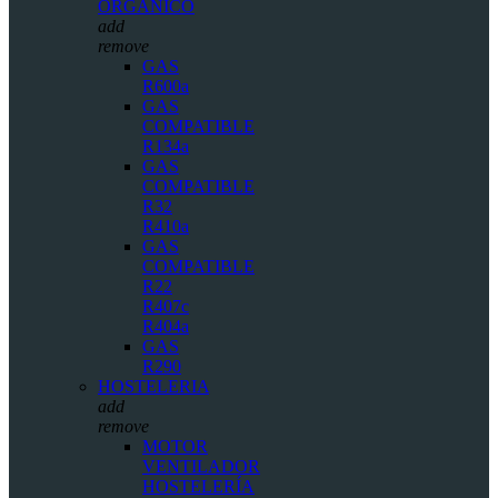
ORGÁNICO
add
remove
GAS
R600a
GAS
COMPATIBLE
R134a
GAS
COMPATIBLE
R32
R410a
GAS
COMPATIBLE
R22
R407c
R404a
GAS
R290
HOSTELERIA
add
remove
MOTOR
VENTILADOR
HOSTELERÍA