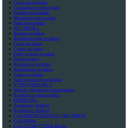
Cierre microondas
Condensador microondas
Fusible microondas
Magnetron microondas
Plato microondas
SECADORA
Bisagra secadora
Bomba desagüe secadora
Cierre secadora
Correa secadora
Filtro pelusas secadora
Poleas tambor
Resistencia secadora
Rodamiento secadora
Sensor secadora
Tubo evacuación secadora
VITROCERAMICA
Módulo electrónico vitroceramica
Resistencia vitrocerámica
FREIDORA
Termostato freidora
Resistencia freidora
GAS REFRIGERANTE ORGÁNICO
GAS R600a
GAS COMPATIBLE R134a