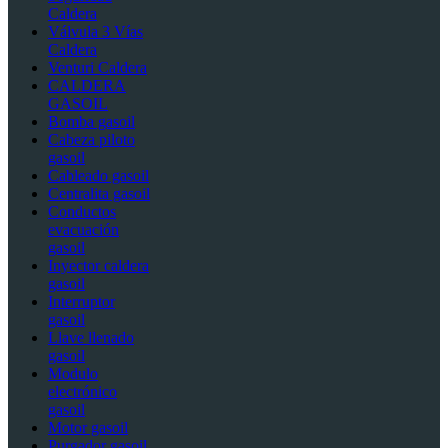
Caldera
Válvula 3 Vías
Caldera
Venturi Caldera
CALDERA
GASOIL
Bomba gasoil
Cabeza piloto
gasoil
Cableado gasoil
Centralita gasoil
Conductos
evacuación
gasoil
Inyector caldera
gasoil
Interruptor
gasoil
Llave llenado
gasoil
Modulo
electrónico
gasoil
Motor gasoil
Purgador gasoil