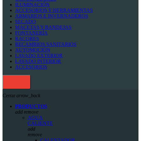
ILUMINACIÓN
ACCESORIOS Y HERRAMIENTAS
ARMARIOS E INVERNADEROS
SECADO
MACETAS Y BANDEJAS
FONTANERÍA
RACORES
RECAMBIOS SANITARIOS
AUTOMOCIÓN
LAVADO EXTERIOR
LAVADO INTERIOR
ACCESORIOS
Cerrar
arrow_back
PRODUCTOS
add
remove
AGUA
CALIENTE
add
remove
CALENTADOR