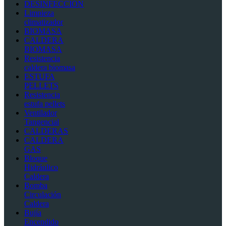
DESINFECCIÓN
Limpieza
climatizador
BIOMASA
CALDERA
BIOMASA
Resistencia
caldera biomasa
ESTUFA
PELLETS
Resistencia
estufa pellets
Ventilador
Tangencial
CALDERAS
CALDERA
GAS
Bloque
Hidráulico
Caldera
Bomba
Circulación
Caldera
Bujía
Encendido