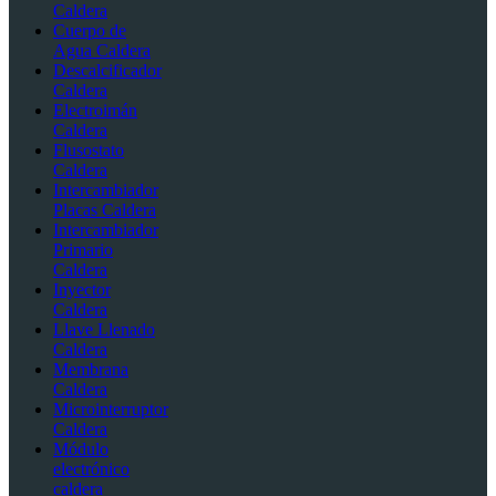
Caldera
Cuerpo de
Agua Caldera
Descalcificador
Caldera
Electroimán
Caldera
Flusostato
Caldera
Intercambiador
Placas Caldera
Intercambiador
Primario
Caldera
Inyector
Caldera
Llave Llenado
Caldera
Membrana
Caldera
Microinterruptor
Caldera
Módulo
electrónico
caldera