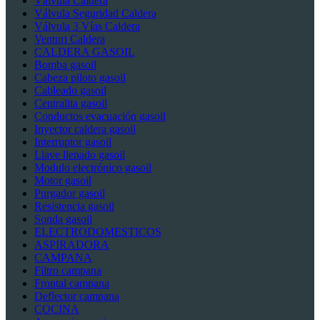
Válvula Caldera
Válvula Seguridad Caldera
Válvula 3 Vías Caldera
Venturi Caldera
CALDERA GASOIL
Bomba gasoil
Cabeza piloto gasoil
Cableado gasoil
Centralita gasoil
Conductos evacuación gasoil
Inyector caldera gasoil
Interruptor gasoil
Llave llenado gasoil
Modulo electrónico gasoil
Motor gasoil
Purgador gasoil
Resistencia gasoil
Sonda gasoil
ELECTRODOMESTICOS
ASPIRADORA
CAMPANA
Filtro campana
Frontal campana
Deflector campana
COCINA