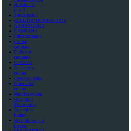
Resistencia
gasoil
Sonda gasoil
ELECTRODOMESTICOS
ASPIRADORA
CAMPANA
Filtro campana
Frontal
campana
Deflector
campana
COCINA
Accesorios
cocina
Inyector cocina
Quemador
cocina
Mandos cocina
Recambio
Thermomix
Recambio
butano
Recambio olla a
presión
FRIGORIFICO