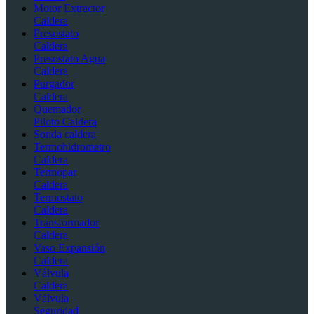
Motor Extractor
Caldera
Presostato
Caldera
Presostato Agua
Caldera
Purgador
Caldera
Quemador
Piloto Caldera
Sonda caldera
Termohidrometro
Caldera
Termopar
Caldera
Termostato
Caldera
Transformador
Caldera
Vaso Expansión
Caldera
Válvula
Caldera
Válvula
Seguridad