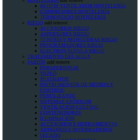
HOSTELERIA
add
remove
MOTOR VENTILADOR HOSTELERÍA
COMPRESORES HOSTELERÍA
TERMOSTATO HOSTELERÍA
RIEGO
add
remove
ACCESORIOS RIEGO
ASPERSORES RIEGO
TUBERÍA Y MANGUERAS RIEGO
PROGRAMADORES RIEGO
ELECTROVÁLVULA RIEGO
TRATAMIENTO DEL AGUA
JARDÍN
add
remove
PARAFERNALIA
VAPEO
SUSTRATOS
INSTRUMENTOS DE MEDIDA Y
CONTROL
FERTILIZANTE
SISTEMAS ANTIOLOR
VENTILACIÓN CULTIVO
CONTENEDORES
ILUMINACIÓN
ACCESORIOS Y HERRAMIENTAS
ARMARIOS E INVERNADEROS
SECADO