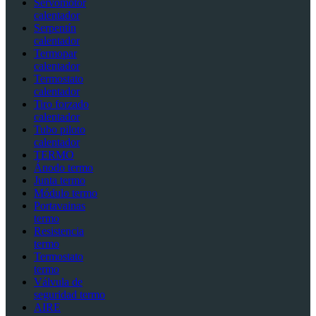
Servomotor
calentador
Serpentín
calentador
Termopar
calentador
Termostato
calentador
Tiro forzado
calentador
Tubo piloto
calentador
TERMO
Ánodo termo
Junta termo
Módulo termo
Portavainas
termo
Resistencia
termo
Termostato
termo
Válvula de
seguridad termo
AIRE