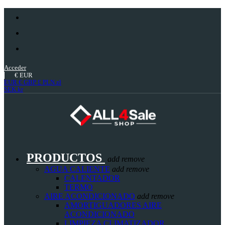
Acceder
€
EUR
EUR €
GBP £
PLN zł
SEK kr
PRODUCTOS
add
remove
AGUA CALIENTE
add
remove
CALENTADOR
TERMO
AIRE ACONDICIONADO
add
remove
AMORTIGUADORES AIRE
ACONDICIONADO
LIMPIEZA CLIMATIZADOR