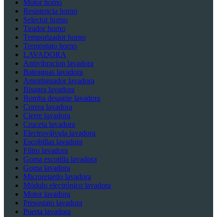
Motor horno
Resistencia horno
Selector horno
Tirador horno
Temporizador horno
Termostato horno
LAVADORA
Antivibracíon lavadora
Bateaguas lavadora
Amortiguador lavadora
Bisagra lavadora
Bomba desagüe lavadora
Correa lavadora
Cierre lavadora
Cruceta lavadora
Electroválvula lavadora
Escobillas lavadora
Filtro lavadora
Goma escotilla lavadora
Goma lavadora
Microretardo lavadora
Módulo electrónico lavadora
Motor lavadora
Presostato lavadora
Puerta lavadora