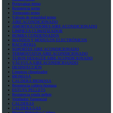
Portavainas termo
Resistencia termo
Termostato termo
Válvula de seguridad termo
AIRE ACONDICIONADO
AMORTIGUADORES AIRE ACONDICIONADO
LIMPIEZA CLIMATIZADOR
BOMBA CONDENSADOS
MANDOS Y MÓDULOS ELECTRÓNICOS
RACORERIA
SOPORTES AIRE ACONDICIONADO
TERMOSTATOS AIRE ACONDICIONADO
TUBOS DESAGÜE AIRE ACONDICIONADO
VÁLVULA AIRE ACONDICIOANDO
DESINFECCIÓN
Limpieza climatizador
BIOMASA
CALDERA BIOMASA
Resistencia caldera biomasa
ESTUFA PELLETS
Resistencia estufa pellets
Ventilador Tangencial
CALDERAS
CALDERA GAS
Bloque Hidráulico Caldera