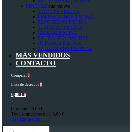
MACETAS Y BANDEJAS
PISCINAS
add
remove
SKIMMER PISCINA
LIMPIAFONDOS PISCINA
RECOGEDOR PISCINA
SUMIDERO PISCINA
CEPILLO PISCINA
FILTRACIÓN PISCINAS
QUÍMICOS PISCINA
ANALIZADOR PISCINAS
MÁS VENDIDOS
CONTACTO
Comparar
0
Lista de deseados
0
0,00 €
0
0 artículos
0,00 €
Total (impuestos inc.)
0,00 €
Realizar pedido