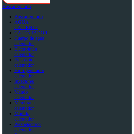
Buscar en todo
Buscar en todo
AGUA
CALIENTE
CALENTADOR
Cuerpo de agua
calentador
Electroimán
calentador
Flusostato
calentador
Hidrogenerador
calentador
Inyectores
calentador
Mando
calentador
Membrana
calentador
Módulo
calentador
Piezoelectrico
calentador