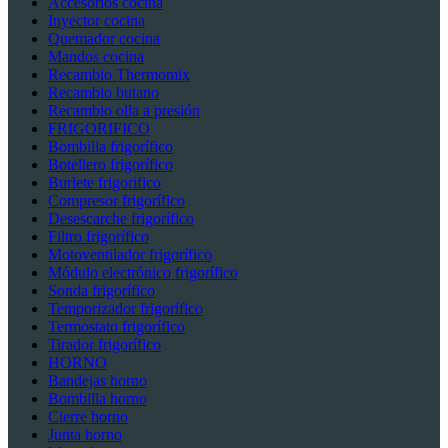
Accesorios cocina
Inyector cocina
Quemador cocina
Mandos cocina
Recambio Thermomix
Recambio butano
Recambio olla a presión
FRIGORIFICO
Bombilla frigorífico
Botellero frigorífico
Burlete frigorifico
Compresor frigorífico
Desescarche frigorífico
Filtro frigorífico
Motoventilador frigorífico
Módulo electrónico frigorífico
Sonda frigorífico
Temporizador frigorífico
Termostato frigorífico
Tirador frigorífico
HORNO
Bandejas horno
Bombilla horno
Cierre horno
Junta horno