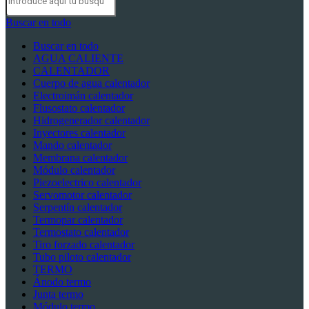
Buscar en todo
Buscar en todo
AGUA CALIENTE
CALENTADOR
Cuerpo de agua calentador
Electroimán calentador
Flusostato calentador
Hidrogenerador calentador
Inyectores calentador
Mando calentador
Membrana calentador
Módulo calentador
Piezoelectrico calentador
Servomotor calentador
Serpentín calentador
Termopar calentador
Termostato calentador
Tiro forzado calentador
Tubo piloto calentador
TERMO
Ánodo termo
Junta termo
Módulo termo