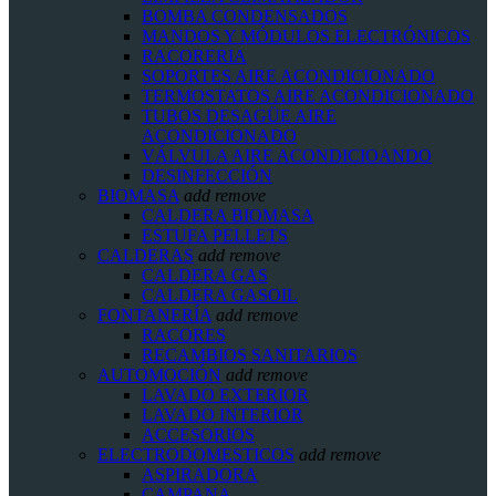
BOMBA CONDENSADOS
MANDOS Y MÓDULOS ELECTRÓNICOS
RACORERIA
SOPORTES AIRE ACONDICIONADO
TERMOSTATOS AIRE ACONDICIONADO
TUBOS DESAGÜE AIRE
ACONDICIONADO
VÁLVULA AIRE ACONDICIOANDO
DESINFECCIÓN
BIOMASA
add
remove
CALDERA BIOMASA
ESTUFA PELLETS
CALDERAS
add
remove
CALDERA GAS
CALDERA GASOIL
FONTANERÍA
add
remove
RACORES
RECAMBIOS SANITARIOS
AUTOMOCIÓN
add
remove
LAVADO EXTERIOR
LAVADO INTERIOR
ACCESORIOS
ELECTRODOMESTICOS
add
remove
ASPIRADORA
CAMPANA