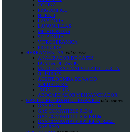
COCINA
FRIGORIFICO
HORNO
LAVADORA
LAVAVAJILLAS
MICROONDAS
SECADORA
VITROCERAMICA
FREIDORA
HERRAMIENTAS
add
remove
ANALIZADOR DE GASES
BOMBA DE VACIO
MANGUERA Y VÁLVULA DE CARGA
QUÍMICOS
ACEITE BOMBA DE VACÍO
SOLDADURA
TORNILLERÍA
ABOCARDADOR Y ENSANCHADOR
GAS REFRIGERANTE ORGÁNICO
add
remove
GAS R600a
GAS COMPATIBLE R134a
GAS COMPATIBLE R32 R410a
GAS COMPATIBLE R22 R407c R404a
GAS R290