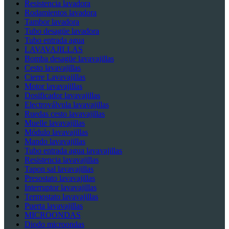
Resistencia lavadora
Rodamientos lavadora
Tambor lavadora
Tubo desagüe lavadora
Tubo entrada agua
LAVAVAJILLAS
Bomba desagüe lavavajillas
Cesto lavavajillas
Cierre Lavavajillas
Motor lavavajillas
Dosificador lavavajillas
Electroválvula lavavajillas
Ruedas cesto lavavajillas
Muelle lavavajillas
Módulo lavavajillas
Mando lavavajillas
Tubo entrada agua lavavajillas
Resistencia lavavajillas
Tapon sal lavavajillas
Presostato lavavajillas
Interruptor lavavajillas
Termostato lavavajillas
Puerta lavavajillas
MICROONDAS
Diodo microondas