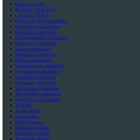
Buscar en todo
AGUA CALIENTE
CALENTADOR
Cuerpo de agua calentador
Electroimán calentador
Flusostato calentador
Hidrogenerador calentador
Inyectores calentador
Mando calentador
Membrana calentador
Módulo calentador
Piezoelectrico calentador
Servomotor calentador
Serpentín calentador
Termopar calentador
Termostato calentador
Tiro forzado calentador
Tubo piloto calentador
TERMO
Ánodo termo
Junta termo
Módulo termo
Portavainas termo
Resistencia termo
Termostato termo