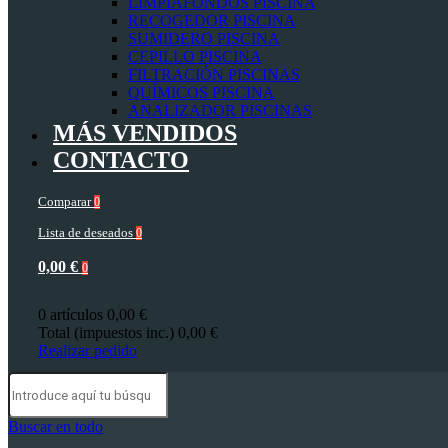
LIMPIAFONDOS PISCINA
RECOGEDOR PISCINA
SUMIDERO PISCINA
CEPILLO PISCINA
FILTRACIÓN PISCINAS
QUÍMICOS PISCINA
ANALIZADOR PISCINAS
MÁS VENDIDOS
CONTACTO
Comparar
0
Lista de deseados
0
0,00 €
0
0 artículos
0,00 €
Total (impuestos inc.)
0,00 €
Realizar pedido
Buscar en todo