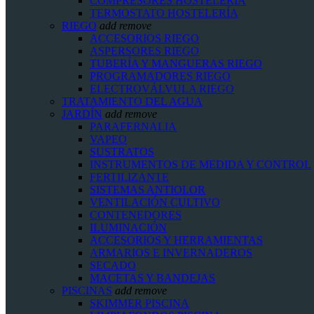
COMPRESORES HOSTELERÍA
TERMOSTATO HOSTELERÍA
RIEGO
add
remove
ACCESORIOS RIEGO
ASPERSORES RIEGO
TUBERÍA Y MANGUERAS RIEGO
PROGRAMADORES RIEGO
ELECTROVÁLVULA RIEGO
TRATAMIENTO DEL AGUA
JARDÍN
add
remove
PARAFERNALIA
VAPEO
SUSTRATOS
INSTRUMENTOS DE MEDIDA Y CONTROL
FERTILIZANTE
SISTEMAS ANTIOLOR
VENTILACIÓN CULTIVO
CONTENEDORES
ILUMINACIÓN
ACCESORIOS Y HERRAMIENTAS
ARMARIOS E INVERNADEROS
SECADO
MACETAS Y BANDEJAS
PISCINAS
add
remove
SKIMMER PISCINA