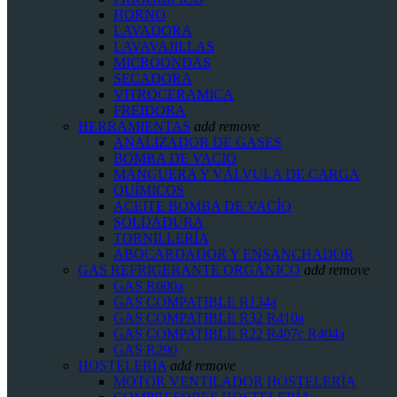
HORNO
LAVADORA
LAVAVAJILLAS
MICROONDAS
SECADORA
VITROCERAMICA
FREIDORA
HERRAMIENTAS
add
remove
ANALIZADOR DE GASES
BOMBA DE VACIO
MANGUERA Y VÁLVULA DE CARGA
QUÍMICOS
ACEITE BOMBA DE VACÍO
SOLDADURA
TORNILLERÍA
ABOCARDADOR Y ENSANCHADOR
GAS REFRIGERANTE ORGÁNICO
add
remove
GAS R600a
GAS COMPATIBLE R134a
GAS COMPATIBLE R32 R410a
GAS COMPATIBLE R22 R407c R404a
GAS R290
HOSTELERIA
add
remove
MOTOR VENTILADOR HOSTELERÍA