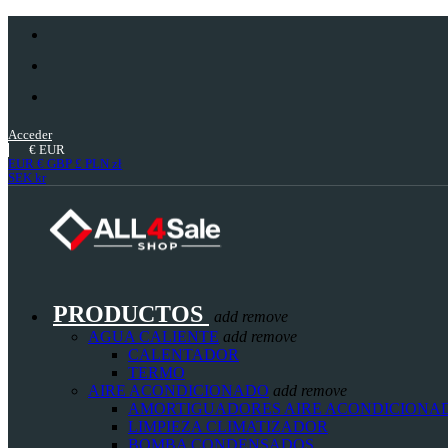
Acceder
€
EUR
EUR €
GBP £
PLN zł
SEK kr
PRODUCTOS
add
remove
AGUA CALIENTE
add
remove
CALENTADOR
TERMO
AIRE ACONDICIONADO
add
remove
AMORTIGUADORES AIRE ACONDICIONA
LIMPIEZA CLIMATIZADOR
BOMBA CONDENSADOS