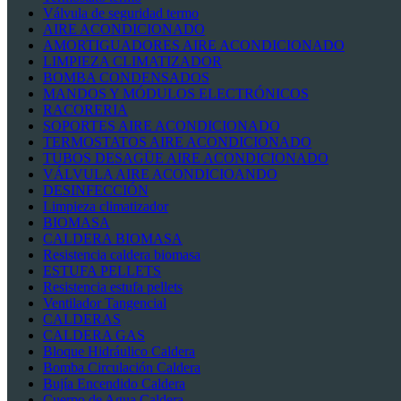
Válvula de seguridad termo
AIRE ACONDICIONADO
AMORTIGUADORES AIRE ACONDICIONADO
LIMPIEZA CLIMATIZADOR
BOMBA CONDENSADOS
MANDOS Y MÓDULOS ELECTRÓNICOS
RACORERIA
SOPORTES AIRE ACONDICIONADO
TERMOSTATOS AIRE ACONDICIONADO
TUBOS DESAGÜE AIRE ACONDICIONADO
VÁLVULA AIRE ACONDICIOANDO
DESINFECCIÓN
Limpieza climatizador
BIOMASA
CALDERA BIOMASA
Resistencia caldera biomasa
ESTUFA PELLETS
Resistencia estufa pellets
Ventilador Tangencial
CALDERAS
CALDERA GAS
Bloque Hidráulico Caldera
Bomba Circulación Caldera
Bujía Encendido Caldera
Cuerpo de Agua Caldera