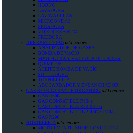
HORNO
LAVADORA
LAVAVAJILLAS
MICROONDAS
SECADORA
VITROCERAMICA
FREIDORA
HERRAMIENTAS
add
remove
ANALIZADOR DE GASES
BOMBA DE VACIO
MANGUERA Y VÁLVULA DE CARGA
QUÍMICOS
ACEITE BOMBA DE VACÍO
SOLDADURA
TORNILLERÍA
ABOCARDADOR Y ENSANCHADOR
GAS REFRIGERANTE ORGÁNICO
add
remove
GAS R600a
GAS COMPATIBLE R134a
GAS COMPATIBLE R32 R410a
GAS COMPATIBLE R22 R407c R404a
GAS R290
HOSTELERIA
add
remove
MOTOR VENTILADOR HOSTELERÍA