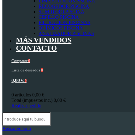
LIMPIAFONDOS PISCINA
RECOGEDOR PISCINA
SUMIDERO PISCINA
CEPILLO PISCINA
FILTRACIÓN PISCINAS
QUÍMICOS PISCINA
ANALIZADOR PISCINAS
MÁS VENDIDOS
CONTACTO
Comparar
0
Lista de deseados
0
0,00 €
0
0 artículos
0,00 €
Total (impuestos inc.)
0,00 €
Realizar pedido
Buscar en todo