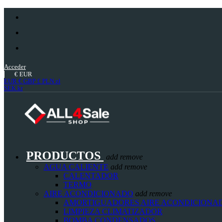
Acceder
€
EUR
EUR €
GBP £
PLN zł
SEK kr
PRODUCTOS
add
remove
AGUA CALIENTE
add
remove
CALENTADOR
TERMO
AIRE ACONDICIONADO
add
remove
AMORTIGUADORES AIRE ACONDICIONA
LIMPIEZA CLIMATIZADOR
BOMBA CONDENSADOS