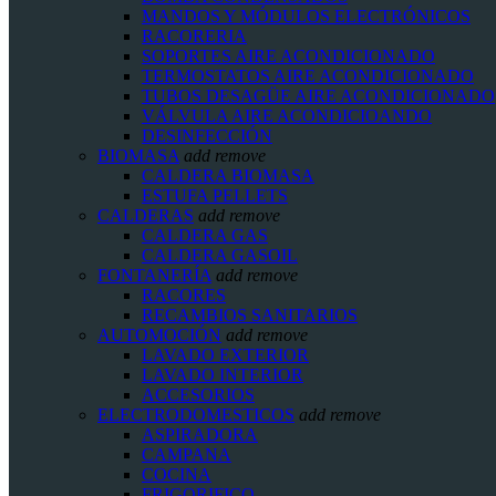
MANDOS Y MÓDULOS ELECTRÓNICOS
RACORERIA
SOPORTES AIRE ACONDICIONADO
TERMOSTATOS AIRE ACONDICIONADO
TUBOS DESAGÜE AIRE ACONDICIONADO
VÁLVULA AIRE ACONDICIOANDO
DESINFECCIÓN
BIOMASA
add
remove
CALDERA BIOMASA
ESTUFA PELLETS
CALDERAS
add
remove
CALDERA GAS
CALDERA GASOIL
FONTANERÍA
add
remove
RACORES
RECAMBIOS SANITARIOS
AUTOMOCIÓN
add
remove
LAVADO EXTERIOR
LAVADO INTERIOR
ACCESORIOS
ELECTRODOMESTICOS
add
remove
ASPIRADORA
CAMPANA
COCINA
FRIGORIFICO