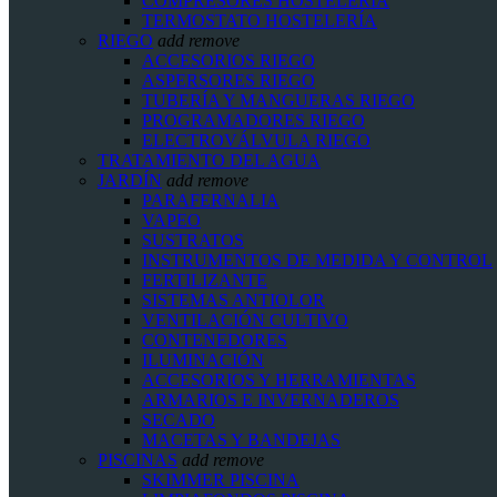
COMPRESORES HOSTELERÍA
TERMOSTATO HOSTELERÍA
RIEGO
add
remove
ACCESORIOS RIEGO
ASPERSORES RIEGO
TUBERÍA Y MANGUERAS RIEGO
PROGRAMADORES RIEGO
ELECTROVÁLVULA RIEGO
TRATAMIENTO DEL AGUA
JARDÍN
add
remove
PARAFERNALIA
VAPEO
SUSTRATOS
INSTRUMENTOS DE MEDIDA Y CONTROL
FERTILIZANTE
SISTEMAS ANTIOLOR
VENTILACIÓN CULTIVO
CONTENEDORES
ILUMINACIÓN
ACCESORIOS Y HERRAMIENTAS
ARMARIOS E INVERNADEROS
SECADO
MACETAS Y BANDEJAS
PISCINAS
add
remove
SKIMMER PISCINA