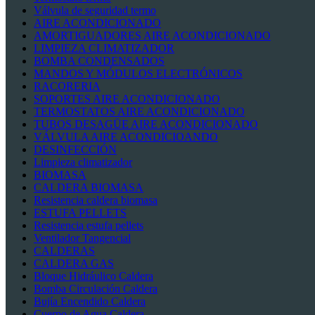
Válvula de seguridad termo
AIRE ACONDICIONADO
AMORTIGUADORES AIRE ACONDICIONADO
LIMPIEZA CLIMATIZADOR
BOMBA CONDENSADOS
MANDOS Y MÓDULOS ELECTRÓNICOS
RACORERIA
SOPORTES AIRE ACONDICIONADO
TERMOSTATOS AIRE ACONDICIONADO
TUBOS DESAGÜE AIRE ACONDICIONADO
VÁLVULA AIRE ACONDICIOANDO
DESINFECCIÓN
Limpieza climatizador
BIOMASA
CALDERA BIOMASA
Resistencia caldera biomasa
ESTUFA PELLETS
Resistencia estufa pellets
Ventilador Tangencial
CALDERAS
CALDERA GAS
Bloque Hidráulico Caldera
Bomba Circulación Caldera
Bujía Encendido Caldera
Cuerpo de Agua Caldera