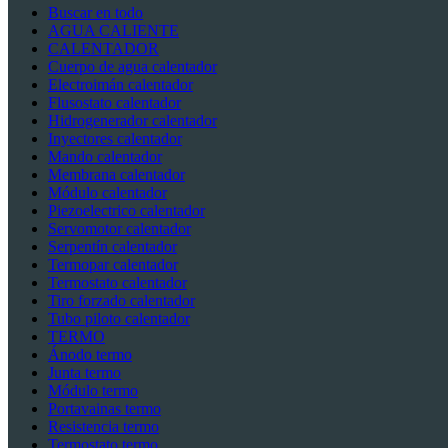
Buscar en todo
AGUA CALIENTE
CALENTADOR
Cuerpo de agua calentador
Electroimán calentador
Flusostato calentador
Hidrogenerador calentador
Inyectores calentador
Mando calentador
Membrana calentador
Módulo calentador
Piezoelectrico calentador
Servomotor calentador
Serpentín calentador
Termopar calentador
Termostato calentador
Tiro forzado calentador
Tubo piloto calentador
TERMO
Ánodo termo
Junta termo
Módulo termo
Portavainas termo
Resistencia termo
Termostato termo