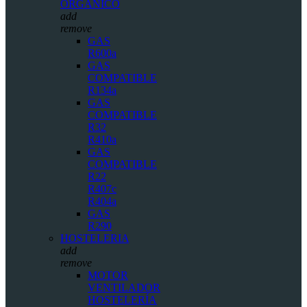
ORGÁNICO
add
remove
GAS
R600a
GAS
COMPATIBLE
R134a
GAS
COMPATIBLE
R32
R410a
GAS
COMPATIBLE
R22
R407c
R404a
GAS
R290
HOSTELERIA
add
remove
MOTOR
VENTILADOR
HOSTELERÍA