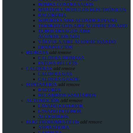
BOMBA CONDENSADOS
MANDOS Y MÓDULOS ELECTRÓNICOS
RACORERIA
SOPORTES AIRE ACONDICIONADO
TERMOSTATOS AIRE ACONDICIONADO
TUBOS DESAGÜE AIRE
ACONDICIONADO
VÁLVULA AIRE ACONDICIOANDO
DESINFECCIÓN
BIOMASA
add
remove
CALDERA BIOMASA
ESTUFA PELLETS
CALDERAS
add
remove
CALDERA GAS
CALDERA GASOIL
FONTANERÍA
add
remove
RACORES
RECAMBIOS SANITARIOS
AUTOMOCIÓN
add
remove
LAVADO EXTERIOR
LAVADO INTERIOR
ACCESORIOS
ELECTRODOMESTICOS
add
remove
ASPIRADORA
CAMPANA