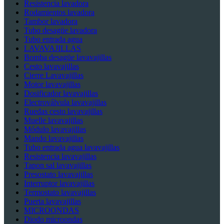
Resistencia lavadora
Rodamientos lavadora
Tambor lavadora
Tubo desagüe lavadora
Tubo entrada agua
LAVAVAJILLAS
Bomba desagüe lavavajillas
Cesto lavavajillas
Cierre Lavavajillas
Motor lavavajillas
Dosificador lavavajillas
Electroválvula lavavajillas
Ruedas cesto lavavajillas
Muelle lavavajillas
Módulo lavavajillas
Mando lavavajillas
Tubo entrada agua lavavajillas
Resistencia lavavajillas
Tapon sal lavavajillas
Presostato lavavajillas
Interruptor lavavajillas
Termostato lavavajillas
Puerta lavavajillas
MICROONDAS
Diodo microondas