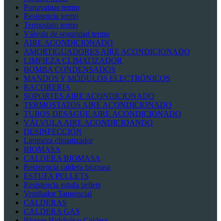
Portavainas termo
Resistencia termo
Termostato termo
Válvula de seguridad termo
AIRE ACONDICIONADO
AMORTIGUADORES AIRE ACONDICIONADO
LIMPIEZA CLIMATIZADOR
BOMBA CONDENSADOS
MANDOS Y MÓDULOS ELECTRÓNICOS
RACORERIA
SOPORTES AIRE ACONDICIONADO
TERMOSTATOS AIRE ACONDICIONADO
TUBOS DESAGÜE AIRE ACONDICIONADO
VÁLVULA AIRE ACONDICIOANDO
DESINFECCIÓN
Limpieza climatizador
BIOMASA
CALDERA BIOMASA
Resistencia caldera biomasa
ESTUFA PELLETS
Resistencia estufa pellets
Ventilador Tangencial
CALDERAS
CALDERA GAS
Bloque Hidráulico Caldera