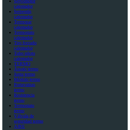
Servomotor
calentador
Serpentín
calentador
Termopar
calentador
Termostato
calentador
Tiro forzado
calentador
Tubo piloto
calentador
TERMO
Ánodo termo
Junta termo
Módulo termo
Portavainas
termo
Resistencia
termo
Termostato
termo
Válvula de
seguridad termo
AIRE