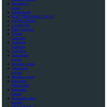
Resistencia
gasoil
Sonda gasoil
ELECTRODOMESTICOS
ASPIRADORA
CAMPANA
Filtro campana
Frontal
campana
Deflector
campana
COCINA
Accesorios
cocina
Inyector cocina
Quemador
cocina
Mandos cocina
Recambio
Thermomix
Recambio
butano
Recambio olla a
presión
FRIGORIFICO