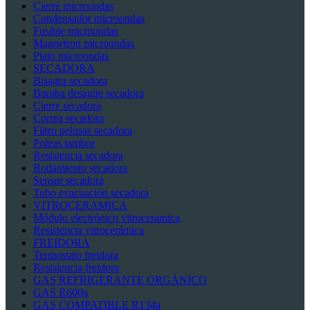
Cierre microondas
Condensador microondas
Fusible microondas
Magnetron microondas
Plato microondas
SECADORA
Bisagra secadora
Bomba desagüe secadora
Cierre secadora
Correa secadora
Filtro pelusas secadora
Poleas tambor
Resistencia secadora
Rodamiento secadora
Sensor secadora
Tubo evacuación secadora
VITROCERAMICA
Módulo electrónico vitroceramica
Resistencia vitrocerámica
FREIDORA
Termostato freidora
Resistencia freidora
GAS REFRIGERANTE ORGÁNICO
GAS R600a
GAS COMPATIBLE R134a