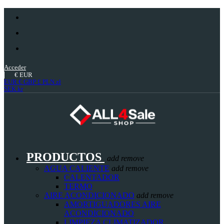
Acceder
€
EUR
EUR €
GBP £
PLN zł
SEK kr
PRODUCTOS
add
remove
AGUA CALIENTE
add
remove
CALENTADOR
TERMO
AIRE ACONDICIONADO
add
remove
AMORTIGUADORES AIRE
ACONDICIONADO
LIMPIEZA CLIMATIZADOR