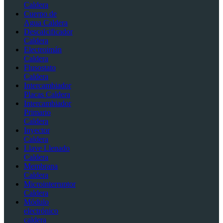
Caldera
Cuerpo de
Agua Caldera
Descalcificador
Caldera
Electroimán
Caldera
Flusostato
Caldera
Intercambiador
Placas Caldera
Intercambiador
Primario
Caldera
Inyector
Caldera
Llave Llenado
Caldera
Membrana
Caldera
Microinterruptor
Caldera
Módulo
electrónico
caldera