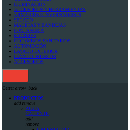
ILUMINACIÓN
ACCESORIOS Y HERRAMIENTAS
ARMARIOS E INVERNADEROS
SECADO
MACETAS Y BANDEJAS
FONTANERÍA
RACORES
RECAMBIOS SANITARIOS
AUTOMOCIÓN
LAVADO EXTERIOR
LAVADO INTERIOR
ACCESORIOS
Cerrar
arrow_back
PRODUCTOS
add
remove
AGUA
CALIENTE
add
remove
CALENTADOR