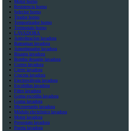
Motor horno
Resistencia horno
Selector horno
Tirador horno
Temporizador horno
Termostato horno
LAVADORA
Antivibracíon lavadora
Bateaguas lavadora
Amortiguador lavadora
Bisagra lavadora
Bomba desagüe lavadora
Correa lavadora
Cierre lavadora
Cruceta lavadora
Electroválvula lavadora
Escobillas lavadora
Filtro lavadora
Goma escotilla lavadora
Goma lavadora
Microretardo lavadora
Módulo electrónico lavadora
Motor lavadora
Presostato lavadora
Puerta lavadora