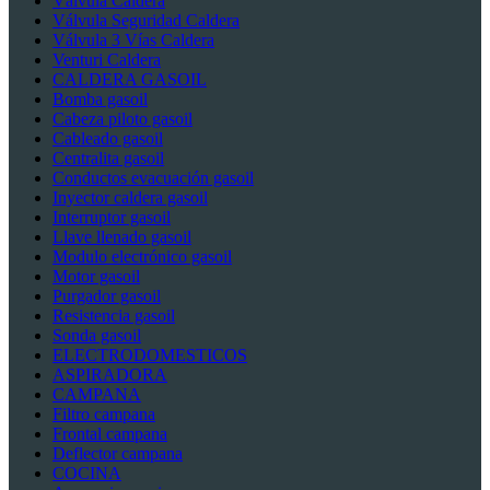
Válvula Caldera
Válvula Seguridad Caldera
Válvula 3 Vías Caldera
Venturi Caldera
CALDERA GASOIL
Bomba gasoil
Cabeza piloto gasoil
Cableado gasoil
Centralita gasoil
Conductos evacuación gasoil
Inyector caldera gasoil
Interruptor gasoil
Llave llenado gasoil
Modulo electrónico gasoil
Motor gasoil
Purgador gasoil
Resistencia gasoil
Sonda gasoil
ELECTRODOMESTICOS
ASPIRADORA
CAMPANA
Filtro campana
Frontal campana
Deflector campana
COCINA