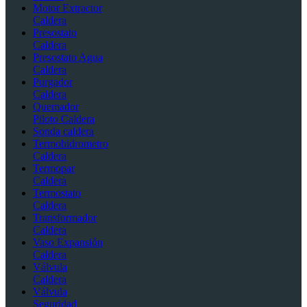
Motor Extractor
Caldera
Presostato
Caldera
Presostato Agua
Caldera
Purgador
Caldera
Quemador
Piloto Caldera
Sonda caldera
Termohidrometro
Caldera
Termopar
Caldera
Termostato
Caldera
Transformador
Caldera
Vaso Expansión
Caldera
Válvula
Caldera
Válvula
Seguridad