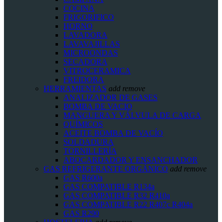
COCINA
FRIGORIFICO
HORNO
LAVADORA
LAVAVAJILLAS
MICROONDAS
SECADORA
VITROCERAMICA
FREIDORA
HERRAMIENTAS
add
remove
ANALIZADOR DE GASES
BOMBA DE VACIO
MANGUERA Y VÁLVULA DE CARGA
QUÍMICOS
ACEITE BOMBA DE VACÍO
SOLDADURA
TORNILLERÍA
ABOCARDADOR Y ENSANCHADOR
GAS REFRIGERANTE ORGÁNICO
add
remove
GAS R600a
GAS COMPATIBLE R134a
GAS COMPATIBLE R32 R410a
GAS COMPATIBLE R22 R407c R404a
GAS R290