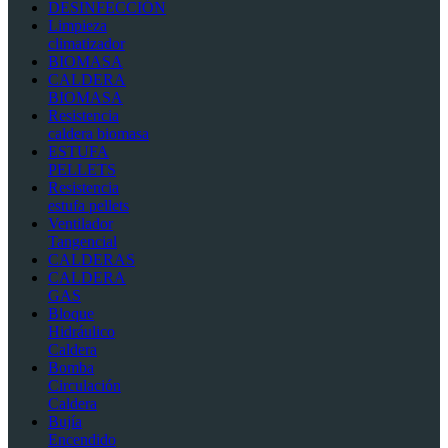
DESINFECCIÓN
Limpieza
climatizador
BIOMASA
CALDERA
BIOMASA
Resistencia
caldera biomasa
ESTUFA
PELLETS
Resistencia
estufa pellets
Ventilador
Tangencial
CALDERAS
CALDERA
GAS
Bloque
Hidráulico
Caldera
Bomba
Circulación
Caldera
Bujía
Encendido