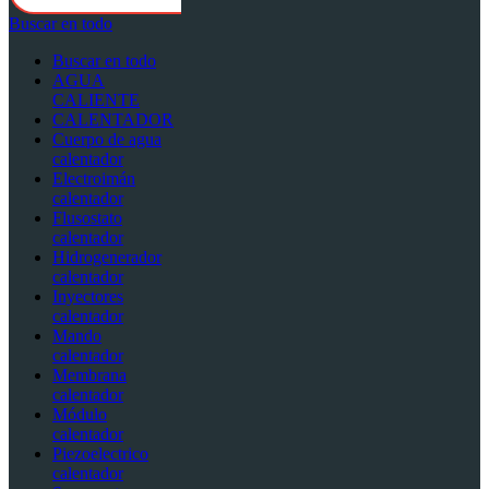
Buscar en todo
Buscar en todo
AGUA
CALIENTE
CALENTADOR
Cuerpo de agua
calentador
Electroimán
calentador
Flusostato
calentador
Hidrogenerador
calentador
Inyectores
calentador
Mando
calentador
Membrana
calentador
Módulo
calentador
Piezoelectrico
calentador