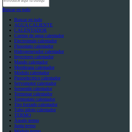
Buscar en todo
Buscar en todo
AGUA CALIENTE
CALENTADOR
Cuerpo de agua calentador
Electroimán calentador
Flusostato calentador
Hidrogenerador calentador
Inyectores calentador
Mando calentador
Membrana calentador
Módulo calentador
Piezoelectrico calentador
Servomotor calentador
Serpentín calentador
Termopar calentador
Termostato calentador
Tiro forzado calentador
Tubo piloto calentador
TERMO
Ánodo termo
Junta termo
Módulo termo