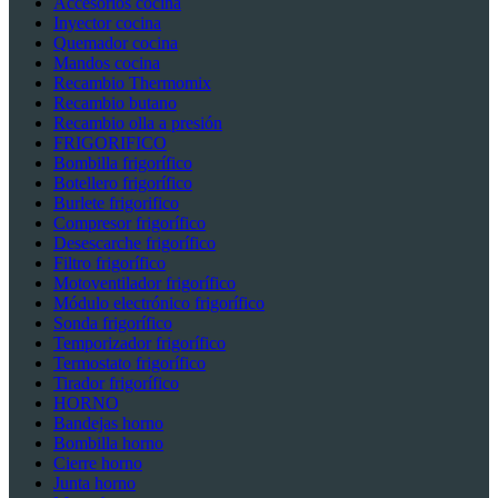
Accesorios cocina
Inyector cocina
Quemador cocina
Mandos cocina
Recambio Thermomix
Recambio butano
Recambio olla a presión
FRIGORIFICO
Bombilla frigorífico
Botellero frigorífico
Burlete frigorifico
Compresor frigorífico
Desescarche frigorífico
Filtro frigorífico
Motoventilador frigorífico
Módulo electrónico frigorífico
Sonda frigorífico
Temporizador frigorífico
Termostato frigorífico
Tirador frigorífico
HORNO
Bandejas horno
Bombilla horno
Cierre horno
Junta horno