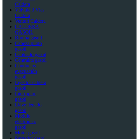
Caldera
Válvula 3 Vías
Caldera
Venturi Caldera
CALDERA
GASOIL
Bomba gasoil
Cabeza piloto
gasoil
Cableado gasoil
Centralita gasoil
Conductos
evacuación
gasoil
Inyector caldera
gasoil
Interruptor
gasoil
Llave llenado
gasoil
Modulo
electrónico
gasoil
Motor gasoil
Purgador gasoil