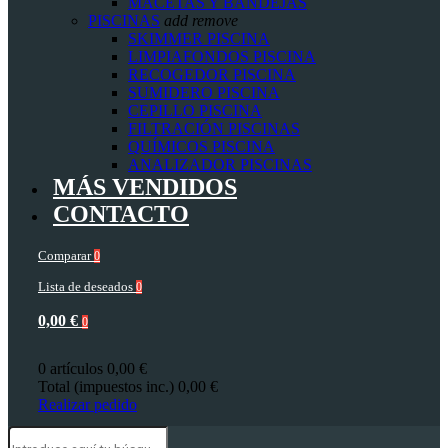
MACETAS Y BANDEJAS
PISCINAS
add
remove
SKIMMER PISCINA
LIMPIAFONDOS PISCINA
RECOGEDOR PISCINA
SUMIDERO PISCINA
CEPILLO PISCINA
FILTRACIÓN PISCINAS
QUÍMICOS PISCINA
ANALIZADOR PISCINAS
MÁS VENDIDOS
CONTACTO
Comparar
0
Lista de deseados
0
0,00 €
0
0 artículos
0,00 €
Total (impuestos inc.)
0,00 €
Realizar pedido