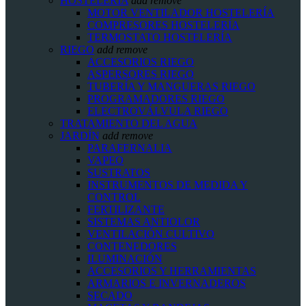
HOSTELERIA
add
remove
MOTOR VENTILADOR HOSTELERÍA
COMPRESORES HOSTELERÍA
TERMOSTATO HOSTELERÍA
RIEGO
add
remove
ACCESORIOS RIEGO
ASPERSORES RIEGO
TUBERÍA Y MANGUERAS RIEGO
PROGRAMADORES RIEGO
ELECTROVÁLVULA RIEGO
TRATAMIENTO DEL AGUA
JARDÍN
add
remove
PARAFERNALIA
VAPEO
SUSTRATOS
INSTRUMENTOS DE MEDIDA Y
CONTROL
FERTILIZANTE
SISTEMAS ANTIOLOR
VENTILACIÓN CULTIVO
CONTENEDORES
ILUMINACIÓN
ACCESORIOS Y HERRAMIENTAS
ARMARIOS E INVERNADEROS
SECADO