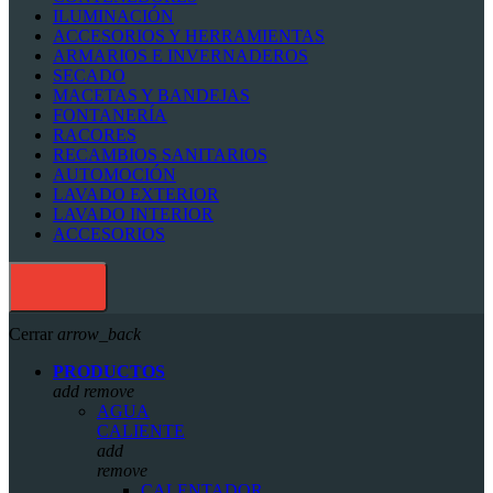
ILUMINACIÓN
ACCESORIOS Y HERRAMIENTAS
ARMARIOS E INVERNADEROS
SECADO
MACETAS Y BANDEJAS
FONTANERÍA
RACORES
RECAMBIOS SANITARIOS
AUTOMOCIÓN
LAVADO EXTERIOR
LAVADO INTERIOR
ACCESORIOS
Cerrar
arrow_back
PRODUCTOS
add
remove
AGUA
CALIENTE
add
remove
CALENTADOR