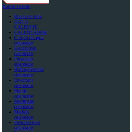
Buscar en todo
Buscar en todo
AGUA
CALIENTE
CALENTADOR
Cuerpo de agua
calentador
Electroimán
calentador
Flusostato
calentador
Hidrogenerador
calentador
Inyectores
calentador
Mando
calentador
Membrana
calentador
Módulo
calentador
Piezoelectrico
calentador