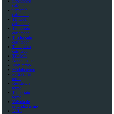
Servomotor
calentador
Serpentín
calentador
Termopar
calentador
Termostato
calentador
Tiro forzado
calentador
Tubo piloto
calentador
TERMO
Ánodo termo
Junta termo
Módulo termo
Portavainas
termo
Resistencia
termo
Termostato
termo
Válvula de
seguridad termo
AIRE