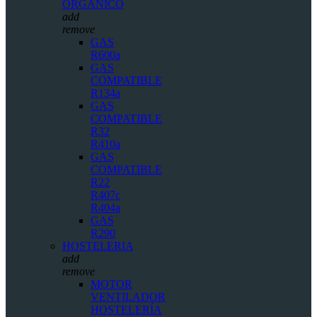
ORGÁNICO
add
remove
GAS
R600a
GAS
COMPATIBLE
R134a
GAS
COMPATIBLE
R32
R410a
GAS
COMPATIBLE
R22
R407c
R404a
GAS
R290
HOSTELERIA
add
remove
MOTOR
VENTILADOR
HOSTELERÍA