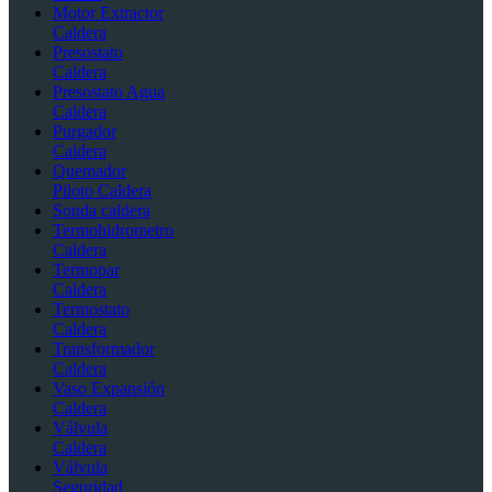
Motor Extractor
Caldera
Presostato
Caldera
Presostato Agua
Caldera
Purgador
Caldera
Quemador
Piloto Caldera
Sonda caldera
Termohidrometro
Caldera
Termopar
Caldera
Termostato
Caldera
Transformador
Caldera
Vaso Expansión
Caldera
Válvula
Caldera
Válvula
Seguridad