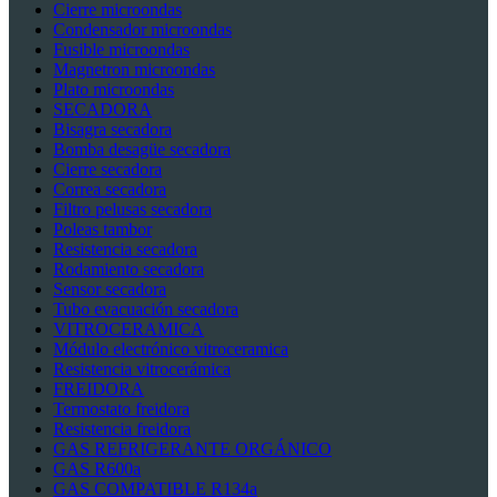
Cierre microondas
Condensador microondas
Fusible microondas
Magnetron microondas
Plato microondas
SECADORA
Bisagra secadora
Bomba desagüe secadora
Cierre secadora
Correa secadora
Filtro pelusas secadora
Poleas tambor
Resistencia secadora
Rodamiento secadora
Sensor secadora
Tubo evacuación secadora
VITROCERAMICA
Módulo electrónico vitroceramica
Resistencia vitrocerámica
FREIDORA
Termostato freidora
Resistencia freidora
GAS REFRIGERANTE ORGÁNICO
GAS R600a
GAS COMPATIBLE R134a