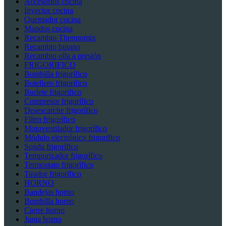
Accesorios cocina
Inyector cocina
Quemador cocina
Mandos cocina
Recambio Thermomix
Recambio butano
Recambio olla a presión
FRIGORIFICO
Bombilla frigorífico
Botellero frigorífico
Burlete frigorifico
Compresor frigorífico
Desescarche frigorífico
Filtro frigorífico
Motoventilador frigorífico
Módulo electrónico frigorífico
Sonda frigorífico
Temporizador frigorífico
Termostato frigorífico
Tirador frigorífico
HORNO
Bandejas horno
Bombilla horno
Cierre horno
Junta horno