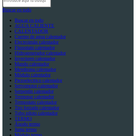
Buscar en todo
Buscar en todo
AGUA CALIENTE
CALENTADOR
Cuerpo de agua calentador
Electroimán calentador
Flusostato calentador
Hidrogenerador calentador
Inyectores calentador
Mando calentador
Membrana calentador
Módulo calentador
Piezoelectrico calentador
Servomotor calentador
Serpentín calentador
Termopar calentador
Termostato calentador
Tiro forzado calentador
Tubo piloto calentador
TERMO
Ánodo termo
Junta termo
Módulo termo