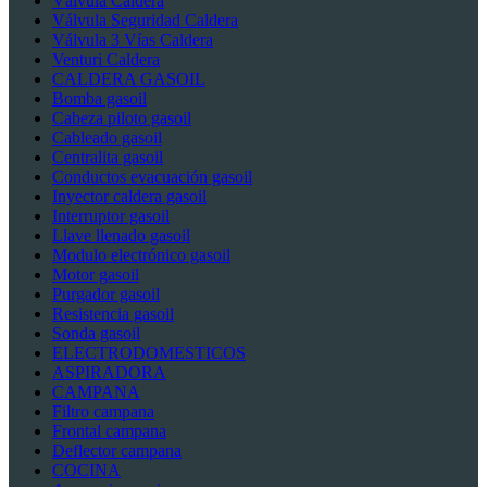
Válvula Caldera
Válvula Seguridad Caldera
Válvula 3 Vías Caldera
Venturi Caldera
CALDERA GASOIL
Bomba gasoil
Cabeza piloto gasoil
Cableado gasoil
Centralita gasoil
Conductos evacuación gasoil
Inyector caldera gasoil
Interruptor gasoil
Llave llenado gasoil
Modulo electrónico gasoil
Motor gasoil
Purgador gasoil
Resistencia gasoil
Sonda gasoil
ELECTRODOMESTICOS
ASPIRADORA
CAMPANA
Filtro campana
Frontal campana
Deflector campana
COCINA