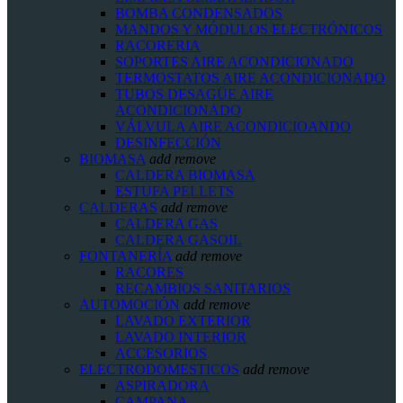
BOMBA CONDENSADOS
MANDOS Y MÓDULOS ELECTRÓNICOS
RACORERIA
SOPORTES AIRE ACONDICIONADO
TERMOSTATOS AIRE ACONDICIONADO
TUBOS DESAGÜE AIRE
ACONDICIONADO
VÁLVULA AIRE ACONDICIOANDO
DESINFECCIÓN
BIOMASA
add
remove
CALDERA BIOMASA
ESTUFA PELLETS
CALDERAS
add
remove
CALDERA GAS
CALDERA GASOIL
FONTANERÍA
add
remove
RACORES
RECAMBIOS SANITARIOS
AUTOMOCIÓN
add
remove
LAVADO EXTERIOR
LAVADO INTERIOR
ACCESORIOS
ELECTRODOMESTICOS
add
remove
ASPIRADORA
CAMPANA