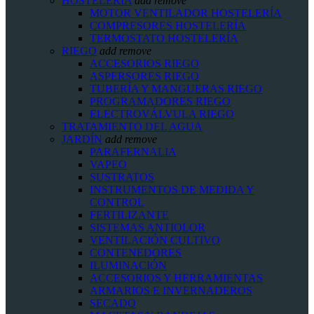
HOSTELERIA
add
remove
MOTOR VENTILADOR HOSTELERÍA
COMPRESORES HOSTELERÍA
TERMOSTATO HOSTELERÍA
RIEGO
add
remove
ACCESORIOS RIEGO
ASPERSORES RIEGO
TUBERÍA Y MANGUERAS RIEGO
PROGRAMADORES RIEGO
ELECTROVÁLVULA RIEGO
TRATAMIENTO DEL AGUA
JARDÍN
add
remove
PARAFERNALIA
VAPEO
SUSTRATOS
INSTRUMENTOS DE MEDIDA Y
CONTROL
FERTILIZANTE
SISTEMAS ANTIOLOR
VENTILACIÓN CULTIVO
CONTENEDORES
ILUMINACIÓN
ACCESORIOS Y HERRAMIENTAS
ARMARIOS E INVERNADEROS
SECADO