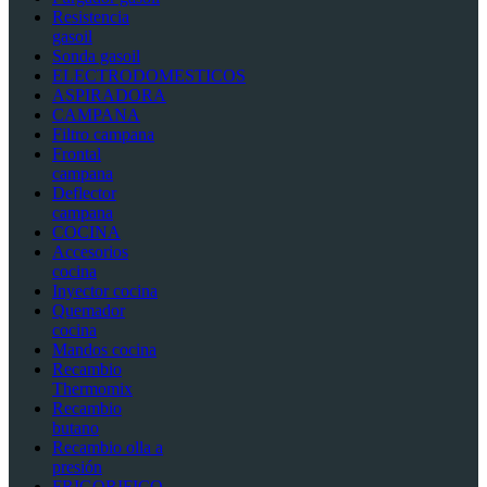
Resistencia
gasoil
Sonda gasoil
ELECTRODOMESTICOS
ASPIRADORA
CAMPANA
Filtro campana
Frontal
campana
Deflector
campana
COCINA
Accesorios
cocina
Inyector cocina
Quemador
cocina
Mandos cocina
Recambio
Thermomix
Recambio
butano
Recambio olla a
presión
FRIGORIFICO