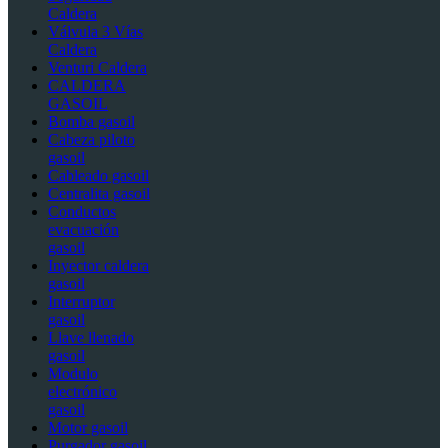
Caldera
Válvula 3 Vías
Caldera
Venturi Caldera
CALDERA
GASOIL
Bomba gasoil
Cabeza piloto
gasoil
Cableado gasoil
Centralita gasoil
Conductos
evacuación
gasoil
Inyector caldera
gasoil
Interruptor
gasoil
Llave llenado
gasoil
Modulo
electrónico
gasoil
Motor gasoil
Purgador gasoil