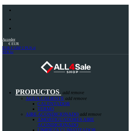
Acceder
€
EUR
EUR €
GBP £
PLN zł
SEK kr
PRODUCTOS
add
remove
AGUA CALIENTE
add
remove
CALENTADOR
TERMO
AIRE ACONDICIONADO
add
remove
AMORTIGUADORES AIRE
ACONDICIONADO
LIMPIEZA CLIMATIZADOR