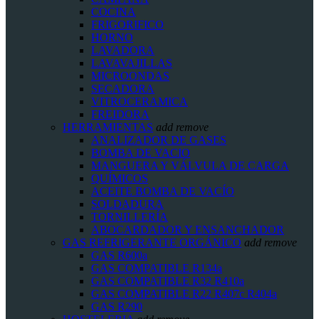
COCINA
FRIGORIFICO
HORNO
LAVADORA
LAVAVAJILLAS
MICROONDAS
SECADORA
VITROCERAMICA
FREIDORA
HERRAMIENTAS
add
remove
ANALIZADOR DE GASES
BOMBA DE VACIO
MANGUERA Y VÁLVULA DE CARGA
QUÍMICOS
ACEITE BOMBA DE VACÍO
SOLDADURA
TORNILLERÍA
ABOCARDADOR Y ENSANCHADOR
GAS REFRIGERANTE ORGÁNICO
add
remove
GAS R600a
GAS COMPATIBLE R134a
GAS COMPATIBLE R32 R410a
GAS COMPATIBLE R22 R407c R404a
GAS R290