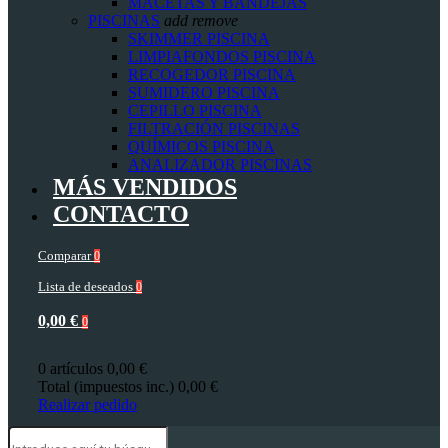
MACETAS Y BANDEJAS
PISCINAS
add
remove
SKIMMER PISCINA
LIMPIAFONDOS PISCINA
RECOGEDOR PISCINA
SUMIDERO PISCINA
CEPILLO PISCINA
FILTRACIÓN PISCINAS
QUÍMICOS PISCINA
ANALIZADOR PISCINAS
MÁS VENDIDOS
CONTACTO
Comparar
0
Lista de deseados
0
0,00 €
0
0 artículos
0,00 €
Total (impuestos inc.)
0,00 €
Realizar pedido