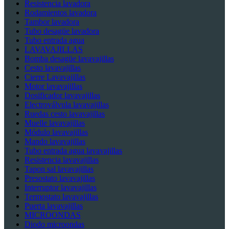
Resistencia lavadora
Rodamientos lavadora
Tambor lavadora
Tubo desagüe lavadora
Tubo entrada agua
LAVAVAJILLAS
Bomba desagüe lavavajillas
Cesto lavavajillas
Cierre Lavavajillas
Motor lavavajillas
Dosificador lavavajillas
Electroválvula lavavajillas
Ruedas cesto lavavajillas
Muelle lavavajillas
Módulo lavavajillas
Mando lavavajillas
Tubo entrada agua lavavajillas
Resistencia lavavajillas
Tapon sal lavavajillas
Presostato lavavajillas
Interruptor lavavajillas
Termostato lavavajillas
Puerta lavavajillas
MICROONDAS
Diodo microondas