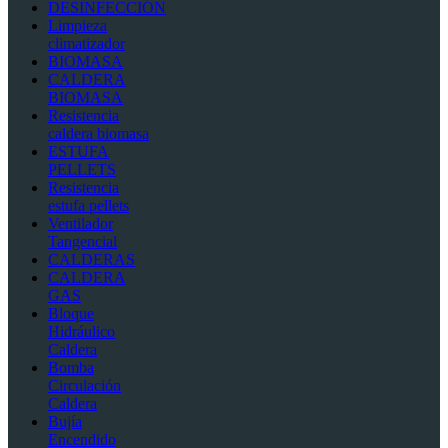
DESINFECCIÓN
Limpieza
climatizador
BIOMASA
CALDERA
BIOMASA
Resistencia
caldera biomasa
ESTUFA
PELLETS
Resistencia
estufa pellets
Ventilador
Tangencial
CALDERAS
CALDERA
GAS
Bloque
Hidráulico
Caldera
Bomba
Circulación
Caldera
Bujía
Encendido