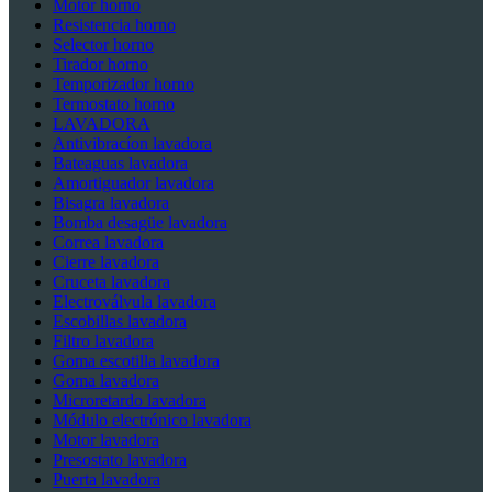
Motor horno
Resistencia horno
Selector horno
Tirador horno
Temporizador horno
Termostato horno
LAVADORA
Antivibracíon lavadora
Bateaguas lavadora
Amortiguador lavadora
Bisagra lavadora
Bomba desagüe lavadora
Correa lavadora
Cierre lavadora
Cruceta lavadora
Electroválvula lavadora
Escobillas lavadora
Filtro lavadora
Goma escotilla lavadora
Goma lavadora
Microretardo lavadora
Módulo electrónico lavadora
Motor lavadora
Presostato lavadora
Puerta lavadora