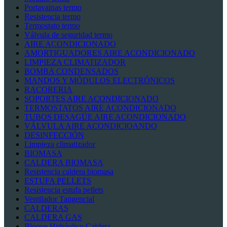
Portavainas termo
Resistencia termo
Termostato termo
Válvula de seguridad termo
AIRE ACONDICIONADO
AMORTIGUADORES AIRE ACONDICIONADO
LIMPIEZA CLIMATIZADOR
BOMBA CONDENSADOS
MANDOS Y MÓDULOS ELECTRÓNICOS
RACORERIA
SOPORTES AIRE ACONDICIONADO
TERMOSTATOS AIRE ACONDICIONADO
TUBOS DESAGÜE AIRE ACONDICIONADO
VÁLVULA AIRE ACONDICIOANDO
DESINFECCIÓN
Limpieza climatizador
BIOMASA
CALDERA BIOMASA
Resistencia caldera biomasa
ESTUFA PELLETS
Resistencia estufa pellets
Ventilador Tangencial
CALDERAS
CALDERA GAS
Bloque Hidráulico Caldera