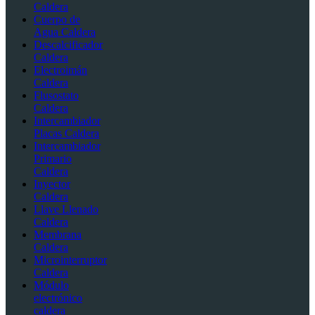
Caldera
Cuerpo de
Agua Caldera
Descalcificador
Caldera
Electroimán
Caldera
Flusostato
Caldera
Intercambiador
Placas Caldera
Intercambiador
Primario
Caldera
Inyector
Caldera
Llave Llenado
Caldera
Membrana
Caldera
Microinterruptor
Caldera
Módulo
electrónico
caldera