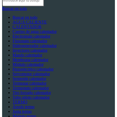
Buscar en todo
Buscar en todo
AGUA CALIENTE
CALENTADOR
Cuerpo de agua calentador
Electroimán calentador
Flusostato calentador
Hidrogenerador calentador
Inyectores calentador
Mando calentador
Membrana calentador
Módulo calentador
Piezoelectrico calentador
Servomotor calentador
Serpentín calentador
Termopar calentador
Termostato calentador
Tiro forzado calentador
Tubo piloto calentador
TERMO
Ánodo termo
Junta termo
Módulo termo