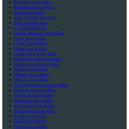
Resistencia lavadora
Rodamientos lavadora
Tambor lavadora
Tubo desagüe lavadora
Tubo entrada agua
LAVAVAJILLAS
Bomba desagüe lavavajillas
Cesto lavavajillas
Cierre Lavavajillas
Motor lavavajillas
Dosificador lavavajillas
Electroválvula lavavajillas
Ruedas cesto lavavajillas
Muelle lavavajillas
Módulo lavavajillas
Mando lavavajillas
Tubo entrada agua lavavajillas
Resistencia lavavajillas
Tapon sal lavavajillas
Presostato lavavajillas
Interruptor lavavajillas
Termostato lavavajillas
Puerta lavavajillas
MICROONDAS
Diodo microondas