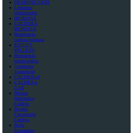
DESINFECCIÓN
Limpieza
climatizador
BIOMASA
CALDERA
BIOMASA
Resistencia
caldera biomasa
ESTUFA
PELLETS
Resistencia
estufa pellets
Ventilador
Tangencial
CALDERAS
CALDERA
GAS
Bloque
Hidráulico
Caldera
Bomba
Circulación
Caldera
Bujía
Encendido