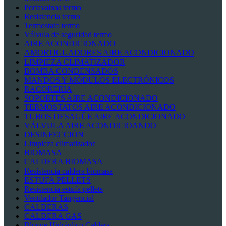
Portavainas termo
Resistencia termo
Termostato termo
Válvula de seguridad termo
AIRE ACONDICIONADO
AMORTIGUADORES AIRE ACONDICIONADO
LIMPIEZA CLIMATIZADOR
BOMBA CONDENSADOS
MANDOS Y MÓDULOS ELECTRÓNICOS
RACORERIA
SOPORTES AIRE ACONDICIONADO
TERMOSTATOS AIRE ACONDICIONADO
TUBOS DESAGÜE AIRE ACONDICIONADO
VÁLVULA AIRE ACONDICIOANDO
DESINFECCIÓN
Limpieza climatizador
BIOMASA
CALDERA BIOMASA
Resistencia caldera biomasa
ESTUFA PELLETS
Resistencia estufa pellets
Ventilador Tangencial
CALDERAS
CALDERA GAS
Bloque Hidráulico Caldera