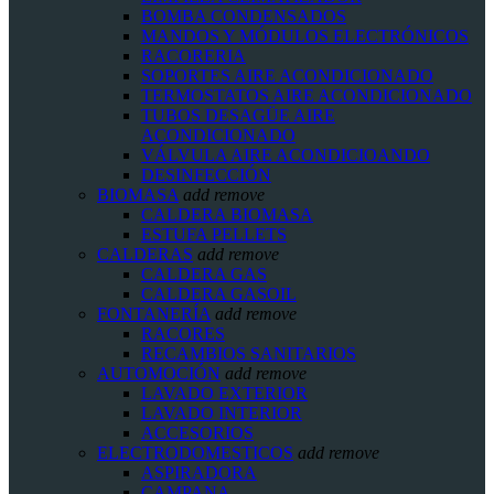
BOMBA CONDENSADOS
MANDOS Y MÓDULOS ELECTRÓNICOS
RACORERIA
SOPORTES AIRE ACONDICIONADO
TERMOSTATOS AIRE ACONDICIONADO
TUBOS DESAGÜE AIRE
ACONDICIONADO
VÁLVULA AIRE ACONDICIOANDO
DESINFECCIÓN
BIOMASA
add
remove
CALDERA BIOMASA
ESTUFA PELLETS
CALDERAS
add
remove
CALDERA GAS
CALDERA GASOIL
FONTANERÍA
add
remove
RACORES
RECAMBIOS SANITARIOS
AUTOMOCIÓN
add
remove
LAVADO EXTERIOR
LAVADO INTERIOR
ACCESORIOS
ELECTRODOMESTICOS
add
remove
ASPIRADORA
CAMPANA