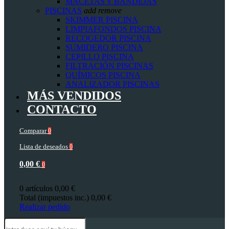
MACETAS Y BANDEJAS
PISCINAS
add
remove
SKIMMER PISCINA
LIMPIAFONDOS PISCINA
RECOGEDOR PISCINA
SUMIDERO PISCINA
CEPILLO PISCINA
FILTRACIÓN PISCINAS
QUÍMICOS PISCINA
ANALIZADOR PISCINAS
MÁS VENDIDOS
CONTACTO
Comparar
0
Lista de deseados
0
0,00 €
0
0 artículos
0,00 €
Total (impuestos inc.)
0,00 €
Realizar pedido