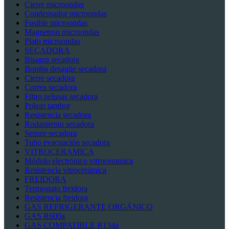
Cierre microondas
Condensador microondas
Fusible microondas
Magnetron microondas
Plato microondas
SECADORA
Bisagra secadora
Bomba desagüe secadora
Cierre secadora
Correa secadora
Filtro pelusas secadora
Poleas tambor
Resistencia secadora
Rodamiento secadora
Sensor secadora
Tubo evacuación secadora
VITROCERAMICA
Módulo electrónico vitroceramica
Resistencia vitrocerámica
FREIDORA
Termostato freidora
Resistencia freidora
GAS REFRIGERANTE ORGÁNICO
GAS R600a
GAS COMPATIBLE R134a