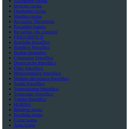
Accesorios cocina
Inyector cocina
Quemador cocina
Mandos cocina
Recambio Thermomix
Recambio butano
Recambio olla a presión
FRIGORIFICO
Bombilla frigorífico
Botellero frigorífico
Burlete frigorifico
Compresor frigorífico
Desescarche frigorífico
Filtro frigorífico
Motoventilador frigorífico
Módulo electrónico frigorífico
Sonda frigorífico
Temporizador frigorífico
Termostato frigorífico
Tirador frigorífico
HORNO
Bandejas horno
Bombilla horno
Cierre horno
Junta horno