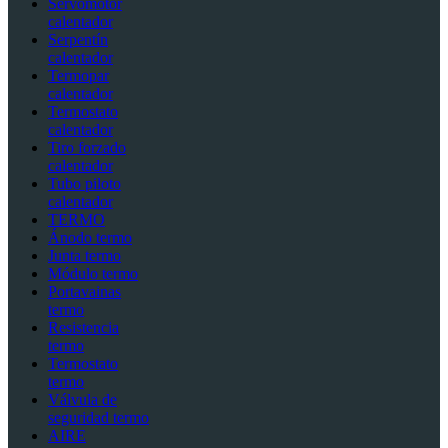
Servomotor
calentador
Serpentín
calentador
Termopar
calentador
Termostato
calentador
Tiro forzado
calentador
Tubo piloto
calentador
TERMO
Ánodo termo
Junta termo
Módulo termo
Portavainas
termo
Resistencia
termo
Termostato
termo
Válvula de
seguridad termo
AIRE