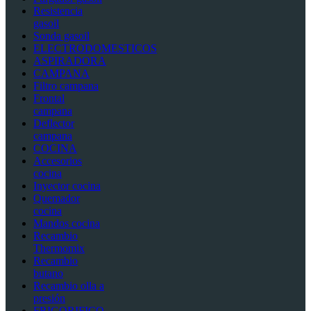
Resistencia
gasoil
Sonda gasoil
ELECTRODOMESTICOS
ASPIRADORA
CAMPANA
Filtro campana
Frontal
campana
Deflector
campana
COCINA
Accesorios
cocina
Inyector cocina
Quemador
cocina
Mandos cocina
Recambio
Thermomix
Recambio
butano
Recambio olla a
presión
FRIGORIFICO