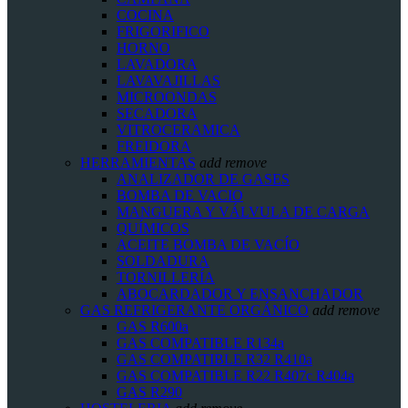
COCINA
FRIGORIFICO
HORNO
LAVADORA
LAVAVAJILLAS
MICROONDAS
SECADORA
VITROCERAMICA
FREIDORA
HERRAMIENTAS
add
remove
ANALIZADOR DE GASES
BOMBA DE VACIO
MANGUERA Y VÁLVULA DE CARGA
QUÍMICOS
ACEITE BOMBA DE VACÍO
SOLDADURA
TORNILLERÍA
ABOCARDADOR Y ENSANCHADOR
GAS REFRIGERANTE ORGÁNICO
add
remove
GAS R600a
GAS COMPATIBLE R134a
GAS COMPATIBLE R32 R410a
GAS COMPATIBLE R22 R407c R404a
GAS R290