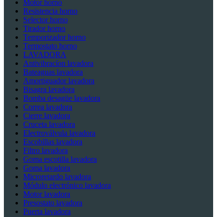
Motor horno
Resistencia horno
Selector horno
Tirador horno
Temporizador horno
Termostato horno
LAVADORA
Antivibracíon lavadora
Bateaguas lavadora
Amortiguador lavadora
Bisagra lavadora
Bomba desagüe lavadora
Correa lavadora
Cierre lavadora
Cruceta lavadora
Electroválvula lavadora
Escobillas lavadora
Filtro lavadora
Goma escotilla lavadora
Goma lavadora
Microretardo lavadora
Módulo electrónico lavadora
Motor lavadora
Presostato lavadora
Puerta lavadora