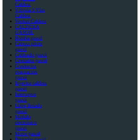
Caldera
Válvula 3 Vías
Caldera
Venturi Caldera
CALDERA
GASOIL
Bomba gasoil
Cabeza piloto
gasoil
Cableado gasoil
Centralita gasoil
Conductos
evacuación
gasoil
Inyector caldera
gasoil
Interruptor
gasoil
Llave llenado
gasoil
Modulo
electrónico
gasoil
Motor gasoil
Purgador gasoil