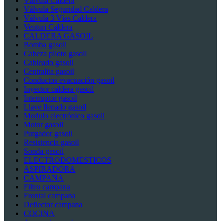
Válvula Caldera
Válvula Seguridad Caldera
Válvula 3 Vías Caldera
Venturi Caldera
CALDERA GASOIL
Bomba gasoil
Cabeza piloto gasoil
Cableado gasoil
Centralita gasoil
Conductos evacuación gasoil
Inyector caldera gasoil
Interruptor gasoil
Llave llenado gasoil
Modulo electrónico gasoil
Motor gasoil
Purgador gasoil
Resistencia gasoil
Sonda gasoil
ELECTRODOMESTICOS
ASPIRADORA
CAMPANA
Filtro campana
Frontal campana
Deflector campana
COCINA