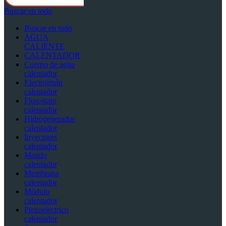
Buscar en todo
Buscar en todo
AGUA
CALIENTE
CALENTADOR
Cuerpo de agua
calentador
Electroimán
calentador
Flusostato
calentador
Hidrogenerador
calentador
Inyectores
calentador
Mando
calentador
Membrana
calentador
Módulo
calentador
Piezoelectrico
calentador