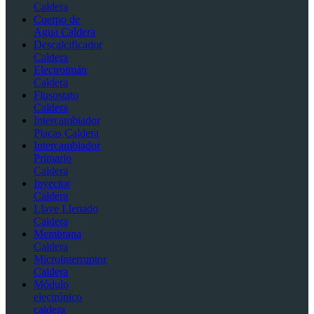
Caldera
Cuerpo de
Agua Caldera
Descalcificador
Caldera
Electroimán
Caldera
Flusostato
Caldera
Intercambiador
Placas Caldera
Intercambiador
Primario
Caldera
Inyector
Caldera
Llave Llenado
Caldera
Membrana
Caldera
Microinterruptor
Caldera
Módulo
electrónico
caldera