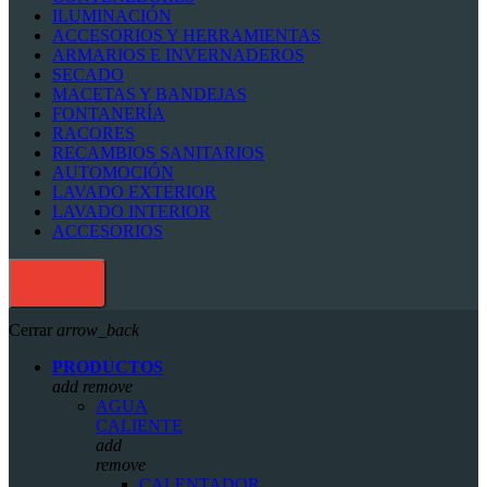
ILUMINACIÓN
ACCESORIOS Y HERRAMIENTAS
ARMARIOS E INVERNADEROS
SECADO
MACETAS Y BANDEJAS
FONTANERÍA
RACORES
RECAMBIOS SANITARIOS
AUTOMOCIÓN
LAVADO EXTERIOR
LAVADO INTERIOR
ACCESORIOS
Cerrar
arrow_back
PRODUCTOS
add
remove
AGUA
CALIENTE
add
remove
CALENTADOR