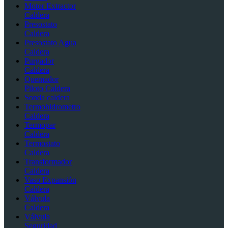
Motor Extractor
Caldera
Presostato
Caldera
Presostato Agua
Caldera
Purgador
Caldera
Quemador
Piloto Caldera
Sonda caldera
Termohidrometro
Caldera
Termopar
Caldera
Termostato
Caldera
Transformador
Caldera
Vaso Expansión
Caldera
Válvula
Caldera
Válvula
Seguridad