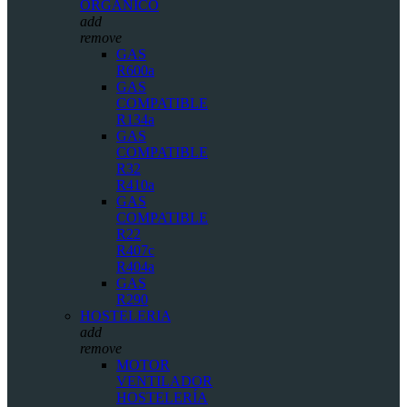
ORGÁNICO
add
remove
GAS
R600a
GAS
COMPATIBLE
R134a
GAS
COMPATIBLE
R32
R410a
GAS
COMPATIBLE
R22
R407c
R404a
GAS
R290
HOSTELERIA
add
remove
MOTOR
VENTILADOR
HOSTELERÍA