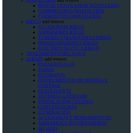
HOSTELERIA
add
remove
MOTOR VENTILADOR HOSTELERÍA
COMPRESORES HOSTELERÍA
TERMOSTATO HOSTELERÍA
RIEGO
add
remove
ACCESORIOS RIEGO
ASPERSORES RIEGO
TUBERÍA Y MANGUERAS RIEGO
PROGRAMADORES RIEGO
ELECTROVÁLVULA RIEGO
TRATAMIENTO DEL AGUA
JARDÍN
add
remove
PARAFERNALIA
VAPEO
SUSTRATOS
INSTRUMENTOS DE MEDIDA Y
CONTROL
FERTILIZANTE
SISTEMAS ANTIOLOR
VENTILACIÓN CULTIVO
CONTENEDORES
ILUMINACIÓN
ACCESORIOS Y HERRAMIENTAS
ARMARIOS E INVERNADEROS
SECADO