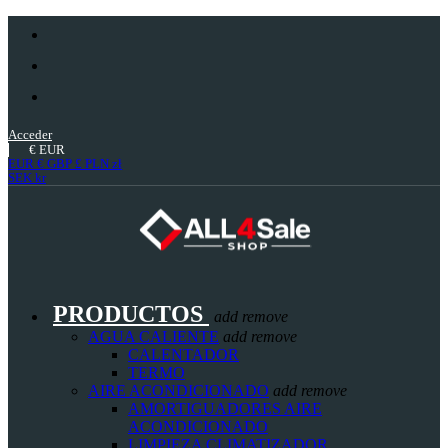
Acceder
€
EUR
EUR €
GBP £
PLN zł
SEK kr
PRODUCTOS
add
remove
AGUA CALIENTE
add
remove
CALENTADOR
TERMO
AIRE ACONDICIONADO
add
remove
AMORTIGUADORES AIRE
ACONDICIONADO
LIMPIEZA CLIMATIZADOR