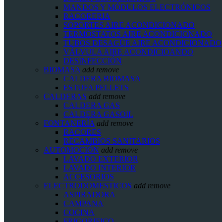
MANDOS Y MÓDULOS ELECTRÓNICOS
RACORERIA
SOPORTES AIRE ACONDICIONADO
TERMOSTATOS AIRE ACONDICIONADO
TUBOS DESAGÜE AIRE ACONDICIONADO
VÁLVULA AIRE ACONDICIOANDO
DESINFECCIÓN
BIOMASA
add
remove
CALDERA BIOMASA
ESTUFA PELLETS
CALDERAS
add
remove
CALDERA GAS
CALDERA GASOIL
FONTANERÍA
add
remove
RACORES
RECAMBIOS SANITARIOS
AUTOMOCIÓN
add
remove
LAVADO EXTERIOR
LAVADO INTERIOR
ACCESORIOS
ELECTRODOMESTICOS
add
remove
ASPIRADORA
CAMPANA
COCINA
FRIGORIFICO