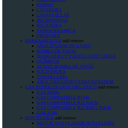
HORNO
LAVADORA
LAVAVAJILLAS
MICROONDAS
SECADORA
VITROCERAMICA
FREIDORA
HERRAMIENTAS
add
remove
ANALIZADOR DE GASES
BOMBA DE VACIO
MANGUERA Y VÁLVULA DE CARGA
QUÍMICOS
ACEITE BOMBA DE VACÍO
SOLDADURA
TORNILLERÍA
ABOCARDADOR Y ENSANCHADOR
GAS REFRIGERANTE ORGÁNICO
add
remove
GAS R600a
GAS COMPATIBLE R134a
GAS COMPATIBLE R32 R410a
GAS COMPATIBLE R22 R407c R404a
GAS R290
HOSTELERIA
add
remove
MOTOR VENTILADOR HOSTELERÍA