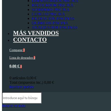
LIMPIAFONDOS PISCINA
RECOGEDOR PISCINA
SUMIDERO PISCINA
CEPILLO PISCINA
FILTRACIÓN PISCINAS
QUÍMICOS PISCINA
ANALIZADOR PISCINAS
MÁS VENDIDOS
CONTACTO
Comparar
0
Lista de deseados
0
0,00 €
0
0 artículos
0,00 €
Total (impuestos inc.)
0,00 €
Realizar pedido
Buscar en todo