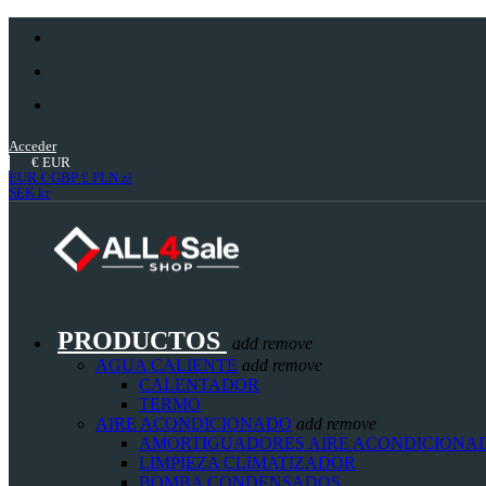
Acceder
€
EUR
EUR €
GBP £
PLN zł
SEK kr
PRODUCTOS
add
remove
AGUA CALIENTE
add
remove
CALENTADOR
TERMO
AIRE ACONDICIONADO
add
remove
AMORTIGUADORES AIRE ACONDICIONA
LIMPIEZA CLIMATIZADOR
BOMBA CONDENSADOS