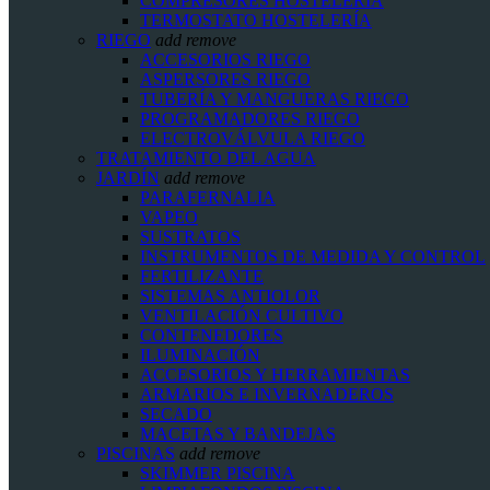
COMPRESORES HOSTELERÍA
TERMOSTATO HOSTELERÍA
RIEGO
add
remove
ACCESORIOS RIEGO
ASPERSORES RIEGO
TUBERÍA Y MANGUERAS RIEGO
PROGRAMADORES RIEGO
ELECTROVÁLVULA RIEGO
TRATAMIENTO DEL AGUA
JARDÍN
add
remove
PARAFERNALIA
VAPEO
SUSTRATOS
INSTRUMENTOS DE MEDIDA Y CONTROL
FERTILIZANTE
SISTEMAS ANTIOLOR
VENTILACIÓN CULTIVO
CONTENEDORES
ILUMINACIÓN
ACCESORIOS Y HERRAMIENTAS
ARMARIOS E INVERNADEROS
SECADO
MACETAS Y BANDEJAS
PISCINAS
add
remove
SKIMMER PISCINA