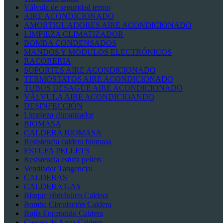
Válvula de seguridad termo
AIRE ACONDICIONADO
AMORTIGUADORES AIRE ACONDICIONADO
LIMPIEZA CLIMATIZADOR
BOMBA CONDENSADOS
MANDOS Y MÓDULOS ELECTRÓNICOS
RACORERIA
SOPORTES AIRE ACONDICIONADO
TERMOSTATOS AIRE ACONDICIONADO
TUBOS DESAGÜE AIRE ACONDICIONADO
VÁLVULA AIRE ACONDICIOANDO
DESINFECCIÓN
Limpieza climatizador
BIOMASA
CALDERA BIOMASA
Resistencia caldera biomasa
ESTUFA PELLETS
Resistencia estufa pellets
Ventilador Tangencial
CALDERAS
CALDERA GAS
Bloque Hidráulico Caldera
Bomba Circulación Caldera
Bujía Encendido Caldera
Cuerpo de Agua Caldera