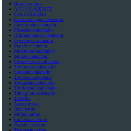
Buscar en todo
AGUA CALIENTE
CALENTADOR
Cuerpo de agua calentador
Electroimán calentador
Flusostato calentador
Hidrogenerador calentador
Inyectores calentador
Mando calentador
Membrana calentador
Módulo calentador
Piezoelectrico calentador
Servomotor calentador
Serpentín calentador
Termopar calentador
Termostato calentador
Tiro forzado calentador
Tubo piloto calentador
TERMO
Ánodo termo
Junta termo
Módulo termo
Portavainas termo
Resistencia termo
Termostato termo