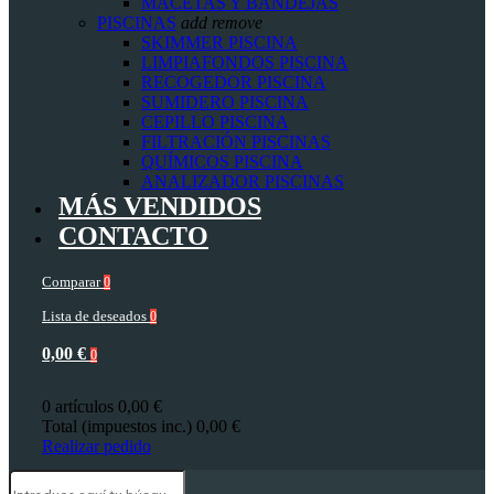
MACETAS Y BANDEJAS
PISCINAS
add
remove
SKIMMER PISCINA
LIMPIAFONDOS PISCINA
RECOGEDOR PISCINA
SUMIDERO PISCINA
CEPILLO PISCINA
FILTRACIÓN PISCINAS
QUÍMICOS PISCINA
ANALIZADOR PISCINAS
MÁS VENDIDOS
CONTACTO
Comparar
0
Lista de deseados
0
0,00 €
0
0 artículos
0,00 €
Total (impuestos inc.)
0,00 €
Realizar pedido