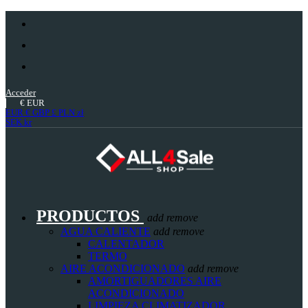
Acceder
€
EUR
EUR €
GBP £
PLN zł
SEK kr
PRODUCTOS
add
remove
AGUA CALIENTE
add
remove
CALENTADOR
TERMO
AIRE ACONDICIONADO
add
remove
AMORTIGUADORES AIRE
ACONDICIONADO
LIMPIEZA CLIMATIZADOR