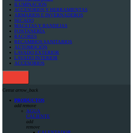
ILUMINACIÓN
ACCESORIOS Y HERRAMIENTAS
ARMARIOS E INVERNADEROS
SECADO
MACETAS Y BANDEJAS
FONTANERÍA
RACORES
RECAMBIOS SANITARIOS
AUTOMOCIÓN
LAVADO EXTERIOR
LAVADO INTERIOR
ACCESORIOS
Cerrar
arrow_back
PRODUCTOS
add
remove
AGUA
CALIENTE
add
remove
CALENTADOR