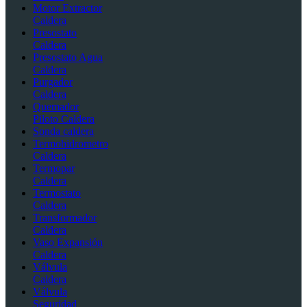
Motor Extractor
Caldera
Presostato
Caldera
Presostato Agua
Caldera
Purgador
Caldera
Quemador
Piloto Caldera
Sonda caldera
Termohidrometro
Caldera
Termopar
Caldera
Termostato
Caldera
Transformador
Caldera
Vaso Expansión
Caldera
Válvula
Caldera
Válvula
Seguridad