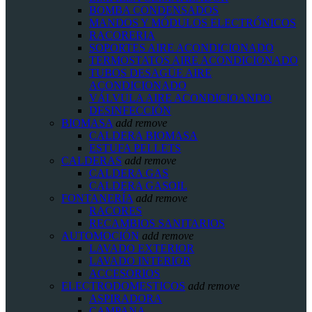
BOMBA CONDENSADOS
MANDOS Y MÓDULOS ELECTRÓNICOS
RACORERIA
SOPORTES AIRE ACONDICIONADO
TERMOSTATOS AIRE ACONDICIONADO
TUBOS DESAGÜE AIRE
ACONDICIONADO
VÁLVULA AIRE ACONDICIOANDO
DESINFECCIÓN
BIOMASA
add
remove
CALDERA BIOMASA
ESTUFA PELLETS
CALDERAS
add
remove
CALDERA GAS
CALDERA GASOIL
FONTANERÍA
add
remove
RACORES
RECAMBIOS SANITARIOS
AUTOMOCIÓN
add
remove
LAVADO EXTERIOR
LAVADO INTERIOR
ACCESORIOS
ELECTRODOMESTICOS
add
remove
ASPIRADORA
CAMPANA