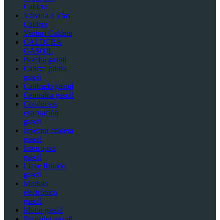
Caldera
Válvula 3 Vías
Caldera
Venturi Caldera
CALDERA
GASOIL
Bomba gasoil
Cabeza piloto
gasoil
Cableado gasoil
Centralita gasoil
Conductos
evacuación
gasoil
Inyector caldera
gasoil
Interruptor
gasoil
Llave llenado
gasoil
Modulo
electrónico
gasoil
Motor gasoil
Purgador gasoil