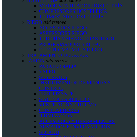
HOSTELERIA
add
remove
MOTOR VENTILADOR HOSTELERÍA
COMPRESORES HOSTELERÍA
TERMOSTATO HOSTELERÍA
RIEGO
add
remove
ACCESORIOS RIEGO
ASPERSORES RIEGO
TUBERÍA Y MANGUERAS RIEGO
PROGRAMADORES RIEGO
ELECTROVÁLVULA RIEGO
TRATAMIENTO DEL AGUA
JARDÍN
add
remove
PARAFERNALIA
VAPEO
SUSTRATOS
INSTRUMENTOS DE MEDIDA Y
CONTROL
FERTILIZANTE
SISTEMAS ANTIOLOR
VENTILACIÓN CULTIVO
CONTENEDORES
ILUMINACIÓN
ACCESORIOS Y HERRAMIENTAS
ARMARIOS E INVERNADEROS
SECADO