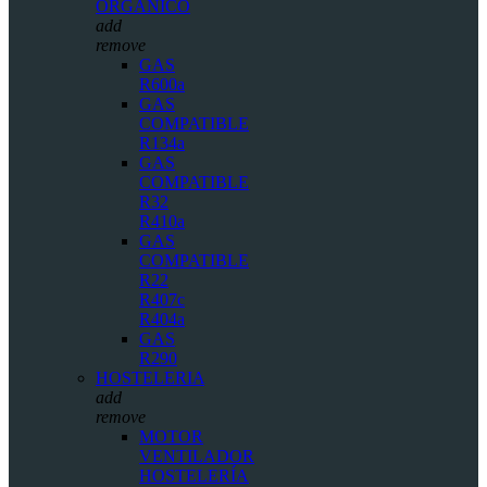
ORGÁNICO
add
remove
GAS
R600a
GAS
COMPATIBLE
R134a
GAS
COMPATIBLE
R32
R410a
GAS
COMPATIBLE
R22
R407c
R404a
GAS
R290
HOSTELERIA
add
remove
MOTOR
VENTILADOR
HOSTELERÍA