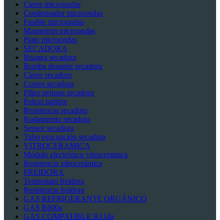
Cierre microondas
Condensador microondas
Fusible microondas
Magnetron microondas
Plato microondas
SECADORA
Bisagra secadora
Bomba desagüe secadora
Cierre secadora
Correa secadora
Filtro pelusas secadora
Poleas tambor
Resistencia secadora
Rodamiento secadora
Sensor secadora
Tubo evacuación secadora
VITROCERAMICA
Módulo electrónico vitroceramica
Resistencia vitrocerámica
FREIDORA
Termostato freidora
Resistencia freidora
GAS REFRIGERANTE ORGÁNICO
GAS R600a
GAS COMPATIBLE R134a