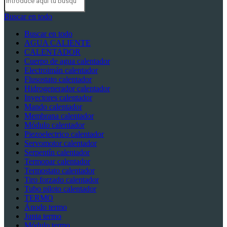
Buscar en todo
Buscar en todo
AGUA CALIENTE
CALENTADOR
Cuerpo de agua calentador
Electroimán calentador
Flusostato calentador
Hidrogenerador calentador
Inyectores calentador
Mando calentador
Membrana calentador
Módulo calentador
Piezoelectrico calentador
Servomotor calentador
Serpentín calentador
Termopar calentador
Termostato calentador
Tiro forzado calentador
Tubo piloto calentador
TERMO
Ánodo termo
Junta termo
Módulo termo