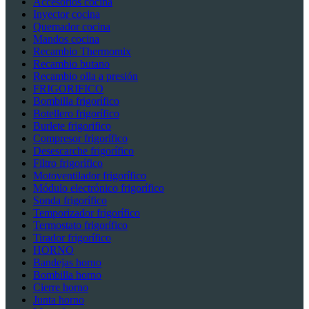
Accesorios cocina
Inyector cocina
Quemador cocina
Mandos cocina
Recambio Thermomix
Recambio butano
Recambio olla a presión
FRIGORIFICO
Bombilla frigorífico
Botellero frigorífico
Burlete frigorifico
Compresor frigorífico
Desescarche frigorífico
Filtro frigorífico
Motoventilador frigorífico
Módulo electrónico frigorífico
Sonda frigorífico
Temporizador frigorífico
Termostato frigorífico
Tirador frigorífico
HORNO
Bandejas horno
Bombilla horno
Cierre horno
Junta horno