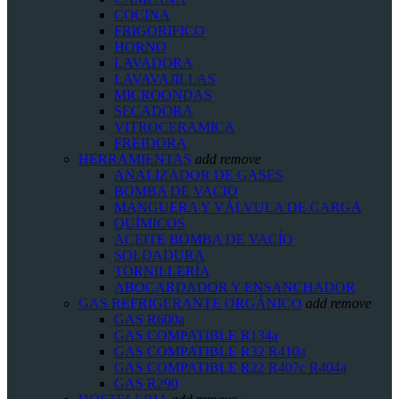
COCINA
FRIGORIFICO
HORNO
LAVADORA
LAVAVAJILLAS
MICROONDAS
SECADORA
VITROCERAMICA
FREIDORA
HERRAMIENTAS
add
remove
ANALIZADOR DE GASES
BOMBA DE VACIO
MANGUERA Y VÁLVULA DE CARGA
QUÍMICOS
ACEITE BOMBA DE VACÍO
SOLDADURA
TORNILLERÍA
ABOCARDADOR Y ENSANCHADOR
GAS REFRIGERANTE ORGÁNICO
add
remove
GAS R600a
GAS COMPATIBLE R134a
GAS COMPATIBLE R32 R410a
GAS COMPATIBLE R22 R407c R404a
GAS R290