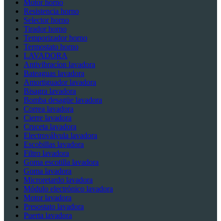
Motor horno
Resistencia horno
Selector horno
Tirador horno
Temporizador horno
Termostato horno
LAVADORA
Antivibracíon lavadora
Bateaguas lavadora
Amortiguador lavadora
Bisagra lavadora
Bomba desagüe lavadora
Correa lavadora
Cierre lavadora
Cruceta lavadora
Electroválvula lavadora
Escobillas lavadora
Filtro lavadora
Goma escotilla lavadora
Goma lavadora
Microretardo lavadora
Módulo electrónico lavadora
Motor lavadora
Presostato lavadora
Puerta lavadora