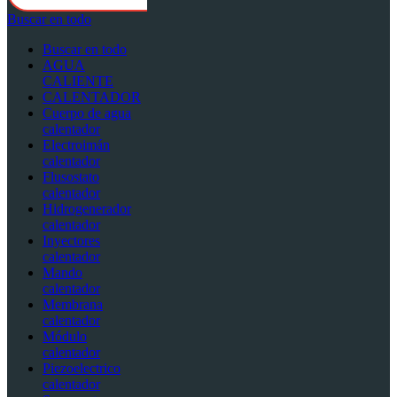
Buscar en todo
Buscar en todo
AGUA
CALIENTE
CALENTADOR
Cuerpo de agua
calentador
Electroimán
calentador
Flusostato
calentador
Hidrogenerador
calentador
Inyectores
calentador
Mando
calentador
Membrana
calentador
Módulo
calentador
Piezoelectrico
calentador