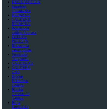
DESINFECCIÓN
Limpieza
climatizador
BIOMASA
CALDERA
BIOMASA
Resistencia
caldera biomasa
ESTUFA
PELLETS
Resistencia
estufa pellets
Ventilador
Tangencial
CALDERAS
CALDERA
GAS
Bloque
Hidráulico
Caldera
Bomba
Circulación
Caldera
Bujía
Encendido