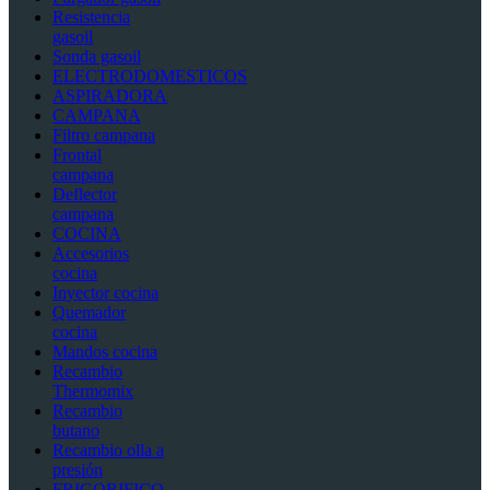
Resistencia
gasoil
Sonda gasoil
ELECTRODOMESTICOS
ASPIRADORA
CAMPANA
Filtro campana
Frontal
campana
Deflector
campana
COCINA
Accesorios
cocina
Inyector cocina
Quemador
cocina
Mandos cocina
Recambio
Thermomix
Recambio
butano
Recambio olla a
presión
FRIGORIFICO