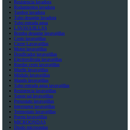
Resistencia lavadora
Rodamientos lavadora
Tambor lavadora
Tubo desagüe lavadora
Tubo entrada agua
LAVAVAJILLAS
Bomba desagüe lavavajillas
Cesto lavavajillas
Cierre Lavavajillas
Motor lavavajillas
Dosificador lavavajillas
Electroválvula lavavajillas
Ruedas cesto lavavajillas
Muelle lavavajillas
Módulo lavavajillas
Mando lavavajillas
Tubo entrada agua lavavajillas
Resistencia lavavajillas
Tapon sal lavavajillas
Presostato lavavajillas
Interruptor lavavajillas
Termostato lavavajillas
Puerta lavavajillas
MICROONDAS
Diodo microondas