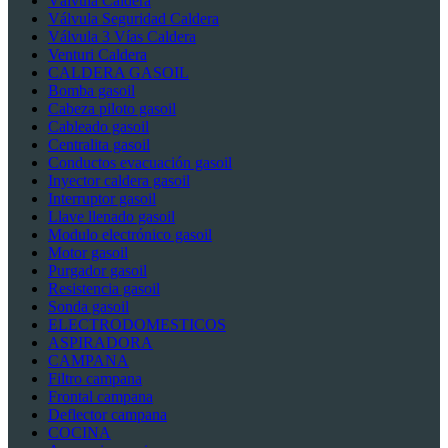
Válvula Caldera
Válvula Seguridad Caldera
Válvula 3 Vías Caldera
Venturi Caldera
CALDERA GASOIL
Bomba gasoil
Cabeza piloto gasoil
Cableado gasoil
Centralita gasoil
Conductos evacuación gasoil
Inyector caldera gasoil
Interruptor gasoil
Llave llenado gasoil
Modulo electrónico gasoil
Motor gasoil
Purgador gasoil
Resistencia gasoil
Sonda gasoil
ELECTRODOMESTICOS
ASPIRADORA
CAMPANA
Filtro campana
Frontal campana
Deflector campana
COCINA