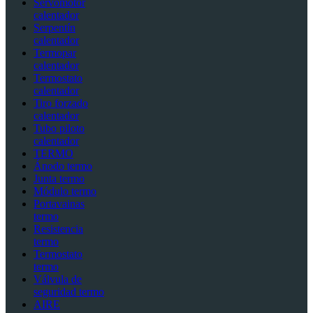
Servomotor
calentador
Serpentín
calentador
Termopar
calentador
Termostato
calentador
Tiro forzado
calentador
Tubo piloto
calentador
TERMO
Ánodo termo
Junta termo
Módulo termo
Portavainas
termo
Resistencia
termo
Termostato
termo
Válvula de
seguridad termo
AIRE