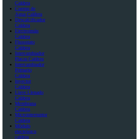
Caldera
Cuerpo de
Agua Caldera
Descalcificador
Caldera
Electroimán
Caldera
Flusostato
Caldera
Intercambiador
Placas Caldera
Intercambiador
Primario
Caldera
Inyector
Caldera
Llave Llenado
Caldera
Membrana
Caldera
Microinterruptor
Caldera
Módulo
electrónico
caldera