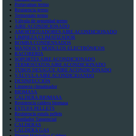
Portavainas termo
Resistencia termo
Termostato termo
Válvula de seguridad termo
AIRE ACONDICIONADO
AMORTIGUADORES AIRE ACONDICIONADO
LIMPIEZA CLIMATIZADOR
BOMBA CONDENSADOS
MANDOS Y MÓDULOS ELECTRÓNICOS
RACORERIA
SOPORTES AIRE ACONDICIONADO
TERMOSTATOS AIRE ACONDICIONADO
TUBOS DESAGÜE AIRE ACONDICIONADO
VÁLVULA AIRE ACONDICIOANDO
DESINFECCIÓN
Limpieza climatizador
BIOMASA
CALDERA BIOMASA
Resistencia caldera biomasa
ESTUFA PELLETS
Resistencia estufa pellets
Ventilador Tangencial
CALDERAS
CALDERA GAS
Bloque Hidráulico Caldera