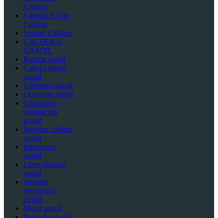
Caldera
Válvula 3 Vías
Caldera
Venturi Caldera
CALDERA
GASOIL
Bomba gasoil
Cabeza piloto
gasoil
Cableado gasoil
Centralita gasoil
Conductos
evacuación
gasoil
Inyector caldera
gasoil
Interruptor
gasoil
Llave llenado
gasoil
Modulo
electrónico
gasoil
Motor gasoil
Purgador gasoil