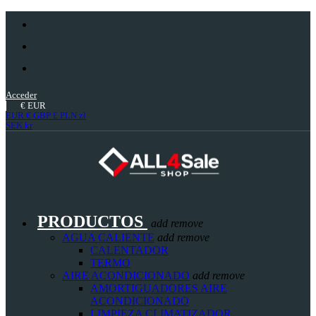
Acceder
€
EUR
EUR €
GBP £
PLN zł
SEK kr
PRODUCTOS
add
remove
AGUA CALIENTE
add
remove
CALENTADOR
TERMO
AIRE ACONDICIONADO
add
remove
AMORTIGUADORES AIRE
ACONDICIONADO
LIMPIEZA CLIMATIZADOR