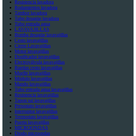
Resistencia lavadora
Rodamientos lavadora
Tambor lavadora
Tubo desagüe lavadora
Tubo entrada agua
LAVAVAJILLAS
Bomba desagüe lavavajillas
Cesto lavavajillas
Cierre Lavavajillas
Motor lavavajillas
Dosificador lavavajillas
Electroválvula lavavajillas
Ruedas cesto lavavajillas
Muelle lavavajillas
Módulo lavavajillas
Mando lavavajillas
Tubo entrada agua lavavajillas
Resistencia lavavajillas
Tapon sal lavavajillas
Presostato lavavajillas
Interruptor lavavajillas
Termostato lavavajillas
Puerta lavavajillas
MICROONDAS
Diodo microondas