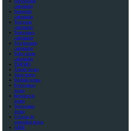
Servomotor
calentador
Serpentín
calentador
Termopar
calentador
Termostato
calentador
Tiro forzado
calentador
Tubo piloto
calentador
TERMO
Ánodo termo
Junta termo
Módulo termo
Portavainas
termo
Resistencia
termo
Termostato
termo
Válvula de
seguridad termo
AIRE