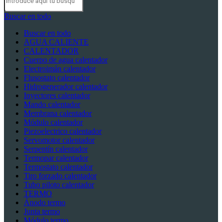
Buscar en todo
Buscar en todo
AGUA CALIENTE
CALENTADOR
Cuerpo de agua calentador
Electroimán calentador
Flusostato calentador
Hidrogenerador calentador
Inyectores calentador
Mando calentador
Membrana calentador
Módulo calentador
Piezoelectrico calentador
Servomotor calentador
Serpentín calentador
Termopar calentador
Termostato calentador
Tiro forzado calentador
Tubo piloto calentador
TERMO
Ánodo termo
Junta termo
Módulo termo