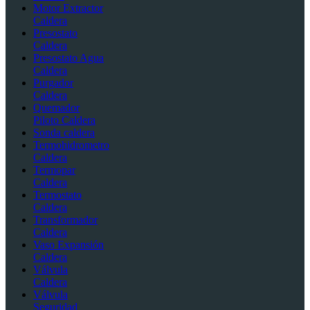
Motor Extractor
Caldera
Presostato
Caldera
Presostato Agua
Caldera
Purgador
Caldera
Quemador
Piloto Caldera
Sonda caldera
Termohidrometro
Caldera
Termopar
Caldera
Termostato
Caldera
Transformador
Caldera
Vaso Expansión
Caldera
Válvula
Caldera
Válvula
Seguridad