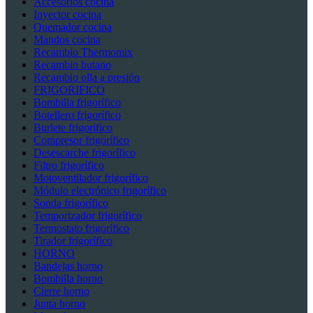
Accesorios cocina
Inyector cocina
Quemador cocina
Mandos cocina
Recambio Thermomix
Recambio butano
Recambio olla a presión
FRIGORIFICO
Bombilla frigorífico
Botellero frigorífico
Burlete frigorifico
Compresor frigorífico
Desescarche frigorífico
Filtro frigorífico
Motoventilador frigorífico
Módulo electrónico frigorífico
Sonda frigorífico
Temporizador frigorífico
Termostato frigorífico
Tirador frigorífico
HORNO
Bandejas horno
Bombilla horno
Cierre horno
Junta horno