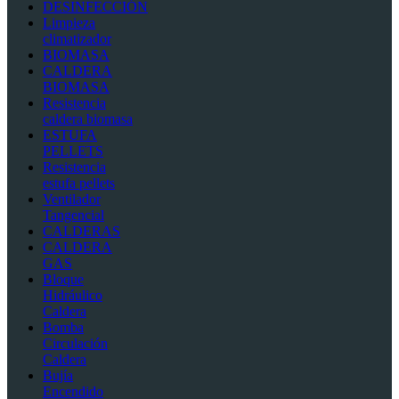
DESINFECCIÓN
Limpieza
climatizador
BIOMASA
CALDERA
BIOMASA
Resistencia
caldera biomasa
ESTUFA
PELLETS
Resistencia
estufa pellets
Ventilador
Tangencial
CALDERAS
CALDERA
GAS
Bloque
Hidráulico
Caldera
Bomba
Circulación
Caldera
Bujía
Encendido