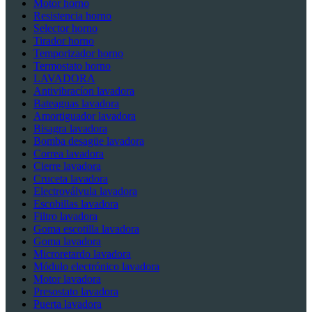
Motor horno
Resistencia horno
Selector horno
Tirador horno
Temporizador horno
Termostato horno
LAVADORA
Antivibracíon lavadora
Bateaguas lavadora
Amortiguador lavadora
Bisagra lavadora
Bomba desagüe lavadora
Correa lavadora
Cierre lavadora
Cruceta lavadora
Electroválvula lavadora
Escobillas lavadora
Filtro lavadora
Goma escotilla lavadora
Goma lavadora
Microretardo lavadora
Módulo electrónico lavadora
Motor lavadora
Presostato lavadora
Puerta lavadora