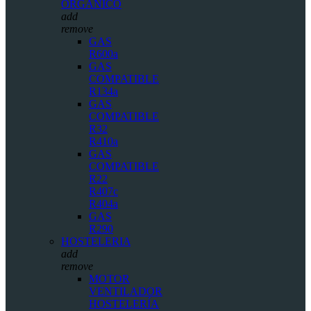
ORGÁNICO
add
remove
GAS
R600a
GAS
COMPATIBLE
R134a
GAS
COMPATIBLE
R32
R410a
GAS
COMPATIBLE
R22
R407c
R404a
GAS
R290
HOSTELERIA
add
remove
MOTOR
VENTILADOR
HOSTELERÍA