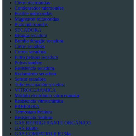
Cierre microondas
Condensador microondas
Fusible microondas
Magnetron microondas
Plato microondas
SECADORA
Bisagra secadora
Bomba desagüe secadora
Cierre secadora
Correa secadora
Filtro pelusas secadora
Poleas tambor
Resistencia secadora
Rodamiento secadora
Sensor secadora
Tubo evacuación secadora
VITROCERAMICA
Módulo electrónico vitroceramica
Resistencia vitrocerámica
FREIDORA
Termostato freidora
Resistencia freidora
GAS REFRIGERANTE ORGÁNICO
GAS R600a
GAS COMPATIBLE R134a