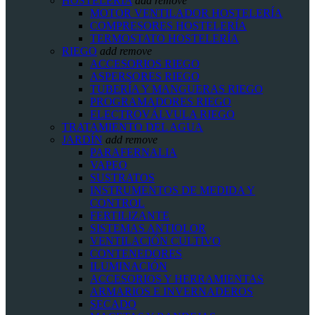
HOSTELERIA
add
remove
MOTOR VENTILADOR HOSTELERÍA
COMPRESORES HOSTELERÍA
TERMOSTATO HOSTELERÍA
RIEGO
add
remove
ACCESORIOS RIEGO
ASPERSORES RIEGO
TUBERÍA Y MANGUERAS RIEGO
PROGRAMADORES RIEGO
ELECTROVÁLVULA RIEGO
TRATAMIENTO DEL AGUA
JARDÍN
add
remove
PARAFERNALIA
VAPEO
SUSTRATOS
INSTRUMENTOS DE MEDIDA Y
CONTROL
FERTILIZANTE
SISTEMAS ANTIOLOR
VENTILACIÓN CULTIVO
CONTENEDORES
ILUMINACIÓN
ACCESORIOS Y HERRAMIENTAS
ARMARIOS E INVERNADEROS
SECADO