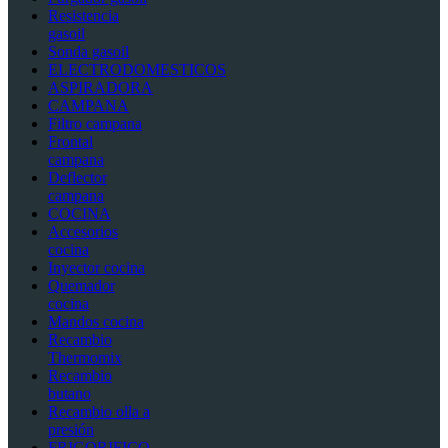
Resistencia
gasoil
Sonda gasoil
ELECTRODOMESTICOS
ASPIRADORA
CAMPANA
Filtro campana
Frontal
campana
Deflector
campana
COCINA
Accesorios
cocina
Inyector cocina
Quemador
cocina
Mandos cocina
Recambio
Thermomix
Recambio
butano
Recambio olla a
presión
FRIGORIFICO