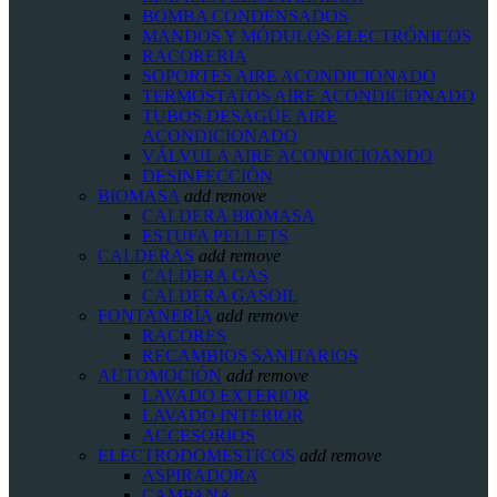
BOMBA CONDENSADOS
MANDOS Y MÓDULOS ELECTRÓNICOS
RACORERIA
SOPORTES AIRE ACONDICIONADO
TERMOSTATOS AIRE ACONDICIONADO
TUBOS DESAGÜE AIRE
ACONDICIONADO
VÁLVULA AIRE ACONDICIOANDO
DESINFECCIÓN
BIOMASA
add
remove
CALDERA BIOMASA
ESTUFA PELLETS
CALDERAS
add
remove
CALDERA GAS
CALDERA GASOIL
FONTANERÍA
add
remove
RACORES
RECAMBIOS SANITARIOS
AUTOMOCIÓN
add
remove
LAVADO EXTERIOR
LAVADO INTERIOR
ACCESORIOS
ELECTRODOMESTICOS
add
remove
ASPIRADORA
CAMPANA