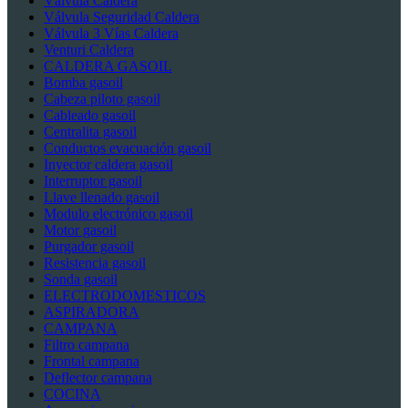
Válvula Caldera
Válvula Seguridad Caldera
Válvula 3 Vías Caldera
Venturi Caldera
CALDERA GASOIL
Bomba gasoil
Cabeza piloto gasoil
Cableado gasoil
Centralita gasoil
Conductos evacuación gasoil
Inyector caldera gasoil
Interruptor gasoil
Llave llenado gasoil
Modulo electrónico gasoil
Motor gasoil
Purgador gasoil
Resistencia gasoil
Sonda gasoil
ELECTRODOMESTICOS
ASPIRADORA
CAMPANA
Filtro campana
Frontal campana
Deflector campana
COCINA