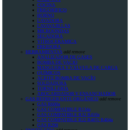
COCINA
FRIGORIFICO
HORNO
LAVADORA
LAVAVAJILLAS
MICROONDAS
SECADORA
VITROCERAMICA
FREIDORA
HERRAMIENTAS
add
remove
ANALIZADOR DE GASES
BOMBA DE VACIO
MANGUERA Y VÁLVULA DE CARGA
QUÍMICOS
ACEITE BOMBA DE VACÍO
SOLDADURA
TORNILLERÍA
ABOCARDADOR Y ENSANCHADOR
GAS REFRIGERANTE ORGÁNICO
add
remove
GAS R600a
GAS COMPATIBLE R134a
GAS COMPATIBLE R32 R410a
GAS COMPATIBLE R22 R407c R404a
GAS R290