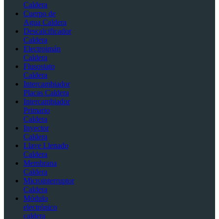
Caldera
Cuerpo de
Agua Caldera
Descalcificador
Caldera
Electroimán
Caldera
Flusostato
Caldera
Intercambiador
Placas Caldera
Intercambiador
Primario
Caldera
Inyector
Caldera
Llave Llenado
Caldera
Membrana
Caldera
Microinterruptor
Caldera
Módulo
electrónico
caldera