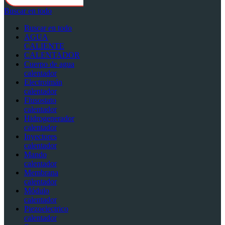
Buscar en todo
Buscar en todo
AGUA
CALIENTE
CALENTADOR
Cuerpo de agua
calentador
Electroimán
calentador
Flusostato
calentador
Hidrogenerador
calentador
Inyectores
calentador
Mando
calentador
Membrana
calentador
Módulo
calentador
Piezoelectrico
calentador