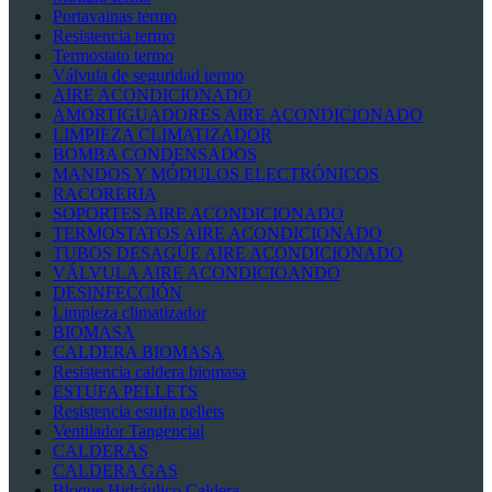
Portavainas termo
Resistencia termo
Termostato termo
Válvula de seguridad termo
AIRE ACONDICIONADO
AMORTIGUADORES AIRE ACONDICIONADO
LIMPIEZA CLIMATIZADOR
BOMBA CONDENSADOS
MANDOS Y MÓDULOS ELECTRÓNICOS
RACORERIA
SOPORTES AIRE ACONDICIONADO
TERMOSTATOS AIRE ACONDICIONADO
TUBOS DESAGÜE AIRE ACONDICIONADO
VÁLVULA AIRE ACONDICIOANDO
DESINFECCIÓN
Limpieza climatizador
BIOMASA
CALDERA BIOMASA
Resistencia caldera biomasa
ESTUFA PELLETS
Resistencia estufa pellets
Ventilador Tangencial
CALDERAS
CALDERA GAS
Bloque Hidráulico Caldera