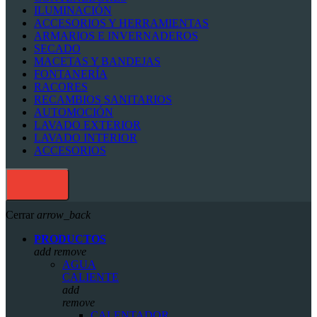
ILUMINACIÓN
ACCESORIOS Y HERRAMIENTAS
ARMARIOS E INVERNADEROS
SECADO
MACETAS Y BANDEJAS
FONTANERÍA
RACORES
RECAMBIOS SANITARIOS
AUTOMOCIÓN
LAVADO EXTERIOR
LAVADO INTERIOR
ACCESORIOS
Cerrar
arrow_back
PRODUCTOS
add
remove
AGUA
CALIENTE
add
remove
CALENTADOR