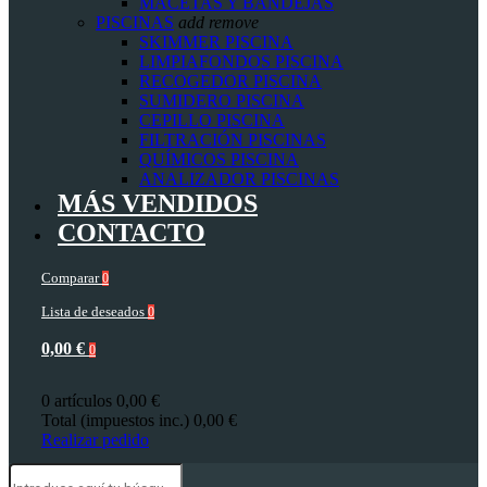
MACETAS Y BANDEJAS
PISCINAS
add
remove
SKIMMER PISCINA
LIMPIAFONDOS PISCINA
RECOGEDOR PISCINA
SUMIDERO PISCINA
CEPILLO PISCINA
FILTRACIÓN PISCINAS
QUÍMICOS PISCINA
ANALIZADOR PISCINAS
MÁS VENDIDOS
CONTACTO
Comparar
0
Lista de deseados
0
0,00 €
0
0 artículos
0,00 €
Total (impuestos inc.)
0,00 €
Realizar pedido