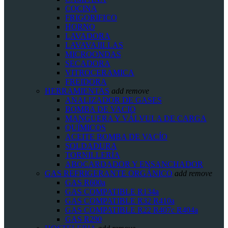
COCINA
FRIGORIFICO
HORNO
LAVADORA
LAVAVAJILLAS
MICROONDAS
SECADORA
VITROCERAMICA
FREIDORA
HERRAMIENTAS
add
remove
ANALIZADOR DE GASES
BOMBA DE VACIO
MANGUERA Y VÁLVULA DE CARGA
QUÍMICOS
ACEITE BOMBA DE VACÍO
SOLDADURA
TORNILLERÍA
ABOCARDADOR Y ENSANCHADOR
GAS REFRIGERANTE ORGÁNICO
add
remove
GAS R600a
GAS COMPATIBLE R134a
GAS COMPATIBLE R32 R410a
GAS COMPATIBLE R22 R407c R404a
GAS R290