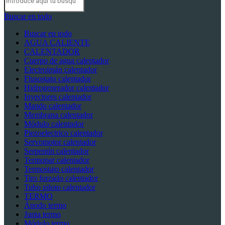
Buscar en todo
Buscar en todo
AGUA CALIENTE
CALENTADOR
Cuerpo de agua calentador
Electroimán calentador
Flusostato calentador
Hidrogenerador calentador
Inyectores calentador
Mando calentador
Membrana calentador
Módulo calentador
Piezoelectrico calentador
Servomotor calentador
Serpentín calentador
Termopar calentador
Termostato calentador
Tiro forzado calentador
Tubo piloto calentador
TERMO
Ánodo termo
Junta termo
Módulo termo