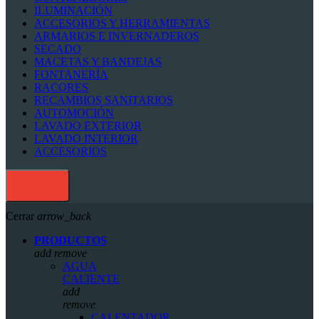
ILUMINACIÓN
ACCESORIOS Y HERRAMIENTAS
ARMARIOS E INVERNADEROS
SECADO
MACETAS Y BANDEJAS
FONTANERÍA
RACORES
RECAMBIOS SANITARIOS
AUTOMOCIÓN
LAVADO EXTERIOR
LAVADO INTERIOR
ACCESORIOS
Cerrar
arrow_back
PRODUCTOS
add
remove
AGUA
CALIENTE
add
remove
CALENTADOR