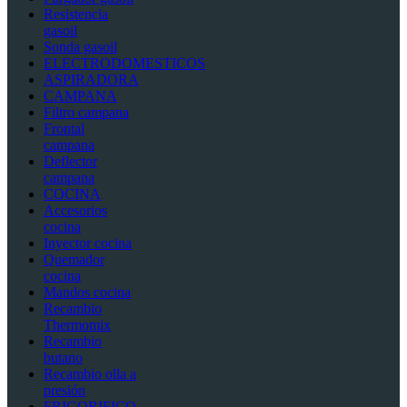
Resistencia
gasoil
Sonda gasoil
ELECTRODOMESTICOS
ASPIRADORA
CAMPANA
Filtro campana
Frontal
campana
Deflector
campana
COCINA
Accesorios
cocina
Inyector cocina
Quemador
cocina
Mandos cocina
Recambio
Thermomix
Recambio
butano
Recambio olla a
presión
FRIGORIFICO