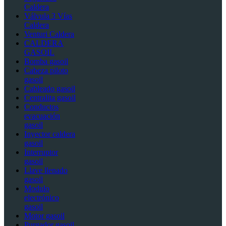
Caldera
Válvula 3 Vías
Caldera
Venturi Caldera
CALDERA
GASOIL
Bomba gasoil
Cabeza piloto
gasoil
Cableado gasoil
Centralita gasoil
Conductos
evacuación
gasoil
Inyector caldera
gasoil
Interruptor
gasoil
Llave llenado
gasoil
Modulo
electrónico
gasoil
Motor gasoil
Purgador gasoil