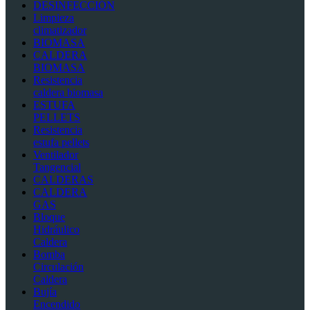
DESINFECCIÓN
Limpieza
climatizador
BIOMASA
CALDERA
BIOMASA
Resistencia
caldera biomasa
ESTUFA
PELLETS
Resistencia
estufa pellets
Ventilador
Tangencial
CALDERAS
CALDERA
GAS
Bloque
Hidráulico
Caldera
Bomba
Circulación
Caldera
Bujía
Encendido