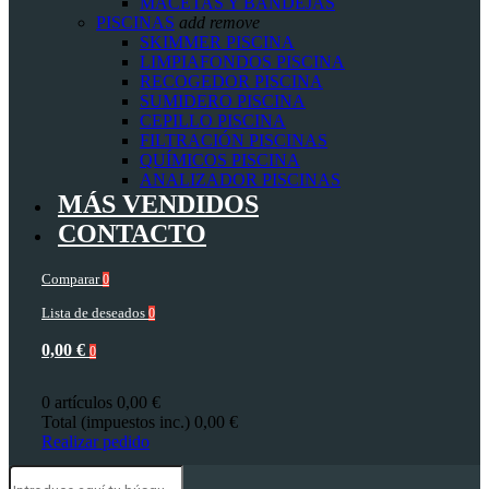
MACETAS Y BANDEJAS
PISCINAS
add
remove
SKIMMER PISCINA
LIMPIAFONDOS PISCINA
RECOGEDOR PISCINA
SUMIDERO PISCINA
CEPILLO PISCINA
FILTRACIÓN PISCINAS
QUÍMICOS PISCINA
ANALIZADOR PISCINAS
MÁS VENDIDOS
CONTACTO
Comparar
0
Lista de deseados
0
0,00 €
0
0 artículos
0,00 €
Total (impuestos inc.)
0,00 €
Realizar pedido