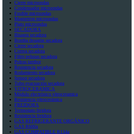
Cierre microondas
Condensador microondas
Fusible microondas
Magnetron microondas
Plato microondas
SECADORA
Bisagra secadora
Bomba desagüe secadora
Cierre secadora
Correa secadora
Filtro pelusas secadora
Poleas tambor
Resistencia secadora
Rodamiento secadora
Sensor secadora
Tubo evacuación secadora
VITROCERAMICA
Módulo electrónico vitroceramica
Resistencia vitrocerámica
FREIDORA
Termostato freidora
Resistencia freidora
GAS REFRIGERANTE ORGÁNICO
GAS R600a
GAS COMPATIBLE R134a