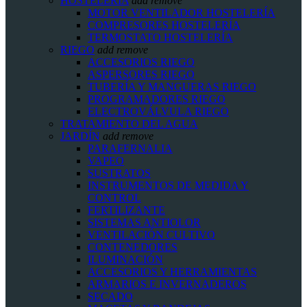
HOSTELERIA
add
remove
MOTOR VENTILADOR HOSTELERÍA
COMPRESORES HOSTELERÍA
TERMOSTATO HOSTELERÍA
RIEGO
add
remove
ACCESORIOS RIEGO
ASPERSORES RIEGO
TUBERÍA Y MANGUERAS RIEGO
PROGRAMADORES RIEGO
ELECTROVÁLVULA RIEGO
TRATAMIENTO DEL AGUA
JARDÍN
add
remove
PARAFERNALIA
VAPEO
SUSTRATOS
INSTRUMENTOS DE MEDIDA Y
CONTROL
FERTILIZANTE
SISTEMAS ANTIOLOR
VENTILACIÓN CULTIVO
CONTENEDORES
ILUMINACIÓN
ACCESORIOS Y HERRAMIENTAS
ARMARIOS E INVERNADEROS
SECADO