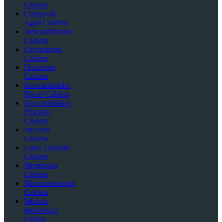
Caldera
Cuerpo de
Agua Caldera
Descalcificador
Caldera
Electroimán
Caldera
Flusostato
Caldera
Intercambiador
Placas Caldera
Intercambiador
Primario
Caldera
Inyector
Caldera
Llave Llenado
Caldera
Membrana
Caldera
Microinterruptor
Caldera
Módulo
electrónico
caldera