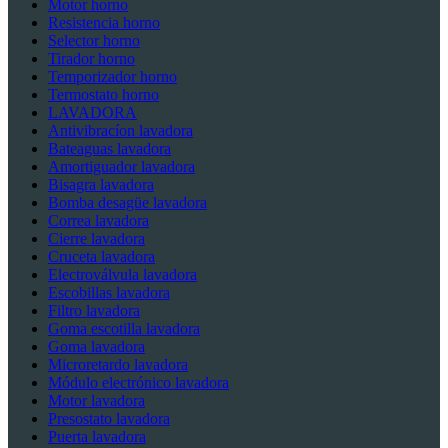
Motor horno
Resistencia horno
Selector horno
Tirador horno
Temporizador horno
Termostato horno
LAVADORA
Antivibracíon lavadora
Bateaguas lavadora
Amortiguador lavadora
Bisagra lavadora
Bomba desagüe lavadora
Correa lavadora
Cierre lavadora
Cruceta lavadora
Electroválvula lavadora
Escobillas lavadora
Filtro lavadora
Goma escotilla lavadora
Goma lavadora
Microretardo lavadora
Módulo electrónico lavadora
Motor lavadora
Presostato lavadora
Puerta lavadora