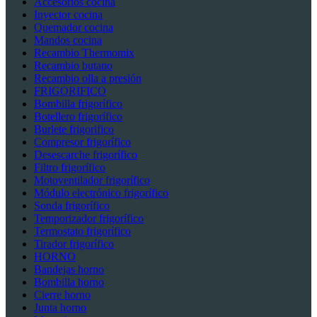
Accesorios cocina
Inyector cocina
Quemador cocina
Mandos cocina
Recambio Thermomix
Recambio butano
Recambio olla a presión
FRIGORIFICO
Bombilla frigorífico
Botellero frigorífico
Burlete frigorifico
Compresor frigorífico
Desescarche frigorífico
Filtro frigorífico
Motoventilador frigorífico
Módulo electrónico frigorífico
Sonda frigorífico
Temporizador frigorífico
Termostato frigorífico
Tirador frigorífico
HORNO
Bandejas horno
Bombilla horno
Cierre horno
Junta horno