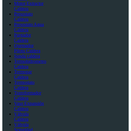
Motor Extractor
Caldera
Presostato
Caldera
Presostato Agua
Caldera
Purgador
Caldera
Quemador
Piloto Caldera
Sonda caldera
Termohidrometro
Caldera
Termopar
Caldera
Termostato
Caldera
Transformador
Caldera
Vaso Expansión
Caldera
Válvula
Caldera
Válvula
Seguridad