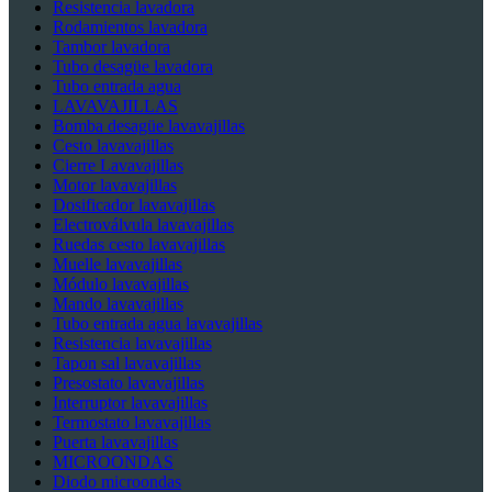
Resistencia lavadora
Rodamientos lavadora
Tambor lavadora
Tubo desagüe lavadora
Tubo entrada agua
LAVAVAJILLAS
Bomba desagüe lavavajillas
Cesto lavavajillas
Cierre Lavavajillas
Motor lavavajillas
Dosificador lavavajillas
Electroválvula lavavajillas
Ruedas cesto lavavajillas
Muelle lavavajillas
Módulo lavavajillas
Mando lavavajillas
Tubo entrada agua lavavajillas
Resistencia lavavajillas
Tapon sal lavavajillas
Presostato lavavajillas
Interruptor lavavajillas
Termostato lavavajillas
Puerta lavavajillas
MICROONDAS
Diodo microondas