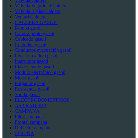
Válvula Caldera
Válvula Seguridad Caldera
Válvula 3 Vías Caldera
Venturi Caldera
CALDERA GASOIL
Bomba gasoil
Cabeza piloto gasoil
Cableado gasoil
Centralita gasoil
Conductos evacuación gasoil
Inyector caldera gasoil
Interruptor gasoil
Llave llenado gasoil
Modulo electrónico gasoil
Motor gasoil
Purgador gasoil
Resistencia gasoil
Sonda gasoil
ELECTRODOMESTICOS
ASPIRADORA
CAMPANA
Filtro campana
Frontal campana
Deflector campana
COCINA