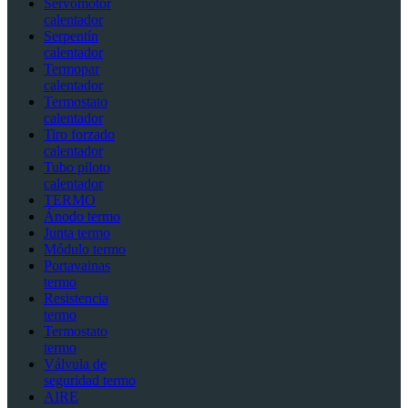
Servomotor
calentador
Serpentín
calentador
Termopar
calentador
Termostato
calentador
Tiro forzado
calentador
Tubo piloto
calentador
TERMO
Ánodo termo
Junta termo
Módulo termo
Portavainas
termo
Resistencia
termo
Termostato
termo
Válvula de
seguridad termo
AIRE