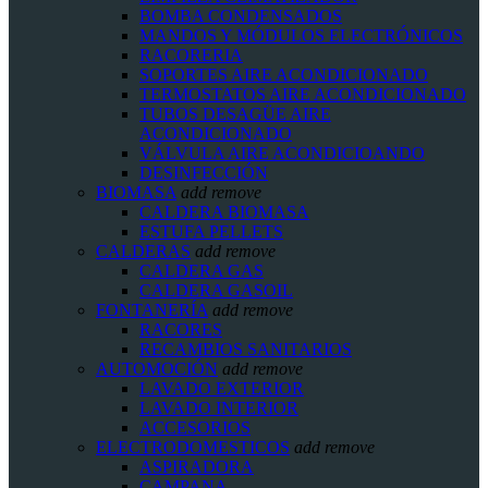
BOMBA CONDENSADOS
MANDOS Y MÓDULOS ELECTRÓNICOS
RACORERIA
SOPORTES AIRE ACONDICIONADO
TERMOSTATOS AIRE ACONDICIONADO
TUBOS DESAGÜE AIRE
ACONDICIONADO
VÁLVULA AIRE ACONDICIOANDO
DESINFECCIÓN
BIOMASA
add
remove
CALDERA BIOMASA
ESTUFA PELLETS
CALDERAS
add
remove
CALDERA GAS
CALDERA GASOIL
FONTANERÍA
add
remove
RACORES
RECAMBIOS SANITARIOS
AUTOMOCIÓN
add
remove
LAVADO EXTERIOR
LAVADO INTERIOR
ACCESORIOS
ELECTRODOMESTICOS
add
remove
ASPIRADORA
CAMPANA