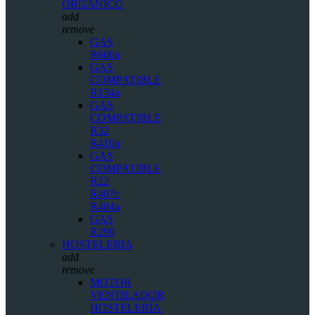
ORGÁNICO
add
remove
GAS
R600a
GAS
COMPATIBLE
R134a
GAS
COMPATIBLE
R32
R410a
GAS
COMPATIBLE
R22
R407c
R404a
GAS
R290
HOSTELERIA
add
remove
MOTOR
VENTILADOR
HOSTELERÍA