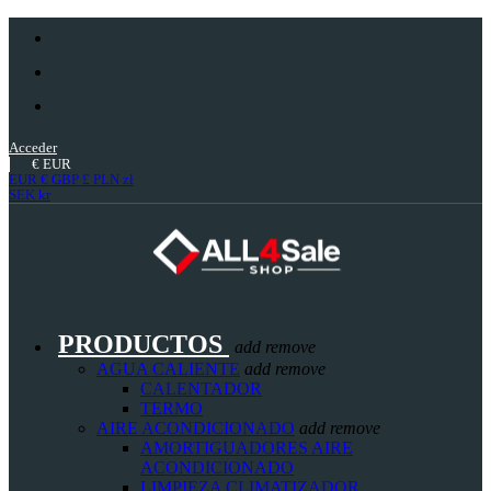
Acceder
€
EUR
EUR €
GBP £
PLN zł
SEK kr
PRODUCTOS
add
remove
AGUA CALIENTE
add
remove
CALENTADOR
TERMO
AIRE ACONDICIONADO
add
remove
AMORTIGUADORES AIRE
ACONDICIONADO
LIMPIEZA CLIMATIZADOR