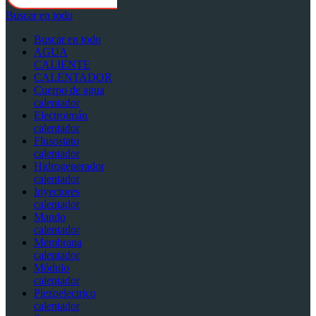
Buscar en todo
Buscar en todo
AGUA
CALIENTE
CALENTADOR
Cuerpo de agua
calentador
Electroimán
calentador
Flusostato
calentador
Hidrogenerador
calentador
Inyectores
calentador
Mando
calentador
Membrana
calentador
Módulo
calentador
Piezoelectrico
calentador