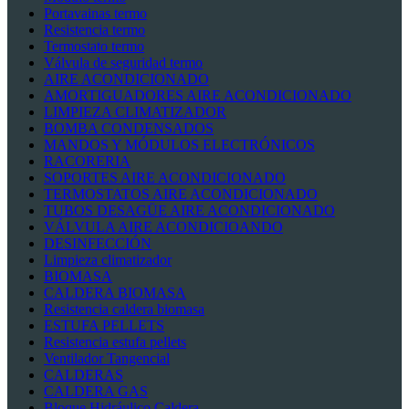
Portavainas termo
Resistencia termo
Termostato termo
Válvula de seguridad termo
AIRE ACONDICIONADO
AMORTIGUADORES AIRE ACONDICIONADO
LIMPIEZA CLIMATIZADOR
BOMBA CONDENSADOS
MANDOS Y MÓDULOS ELECTRÓNICOS
RACORERIA
SOPORTES AIRE ACONDICIONADO
TERMOSTATOS AIRE ACONDICIONADO
TUBOS DESAGÜE AIRE ACONDICIONADO
VÁLVULA AIRE ACONDICIOANDO
DESINFECCIÓN
Limpieza climatizador
BIOMASA
CALDERA BIOMASA
Resistencia caldera biomasa
ESTUFA PELLETS
Resistencia estufa pellets
Ventilador Tangencial
CALDERAS
CALDERA GAS
Bloque Hidráulico Caldera