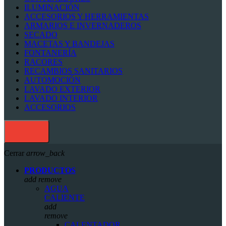
ILUMINACIÓN
ACCESORIOS Y HERRAMIENTAS
ARMARIOS E INVERNADEROS
SECADO
MACETAS Y BANDEJAS
FONTANERÍA
RACORES
RECAMBIOS SANITARIOS
AUTOMOCIÓN
LAVADO EXTERIOR
LAVADO INTERIOR
ACCESORIOS
Cerrar
arrow_back
PRODUCTOS
add
remove
AGUA
CALIENTE
add
remove
CALENTADOR