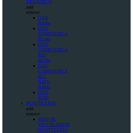
ORGÁNICO
add
remove
GAS
R600a
GAS
COMPATIBLE
R134a
GAS
COMPATIBLE
R32
R410a
GAS
COMPATIBLE
R22
R407c
R404a
GAS
R290
HOSTELERIA
add
remove
MOTOR
VENTILADOR
HOSTELERÍA