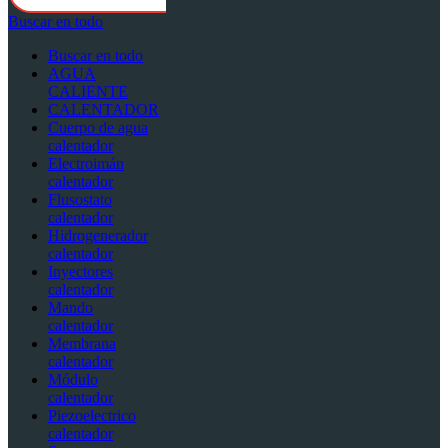
Buscar en todo
Buscar en todo
AGUA
CALIENTE
CALENTADOR
Cuerpo de agua
calentador
Electroimán
calentador
Flusostato
calentador
Hidrogenerador
calentador
Inyectores
calentador
Mando
calentador
Membrana
calentador
Módulo
calentador
Piezoelectrico
calentador