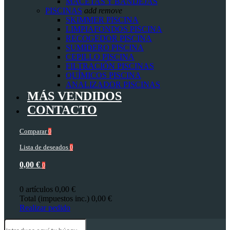
MACETAS Y BANDEJAS
PISCINAS
add
remove
SKIMMER PISCINA
LIMPIAFONDOS PISCINA
RECOGEDOR PISCINA
SUMIDERO PISCINA
CEPILLO PISCINA
FILTRACIÓN PISCINAS
QUÍMICOS PISCINA
ANALIZADOR PISCINAS
MÁS VENDIDOS
CONTACTO
Comparar
0
Lista de deseados
0
0,00 €
0
0 artículos
0,00 €
Total (impuestos inc.)
0,00 €
Realizar pedido