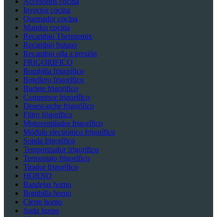
Accesorios cocina
Inyector cocina
Quemador cocina
Mandos cocina
Recambio Thermomix
Recambio butano
Recambio olla a presión
FRIGORIFICO
Bombilla frigorífico
Botellero frigorífico
Burlete frigorifico
Compresor frigorífico
Desescarche frigorífico
Filtro frigorífico
Motoventilador frigorífico
Módulo electrónico frigorífico
Sonda frigorífico
Temporizador frigorífico
Termostato frigorífico
Tirador frigorífico
HORNO
Bandejas horno
Bombilla horno
Cierre horno
Junta horno