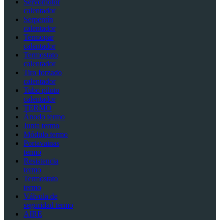
Servomotor
calentador
Serpentín
calentador
Termopar
calentador
Termostato
calentador
Tiro forzado
calentador
Tubo piloto
calentador
TERMO
Ánodo termo
Junta termo
Módulo termo
Portavainas
termo
Resistencia
termo
Termostato
termo
Válvula de
seguridad termo
AIRE