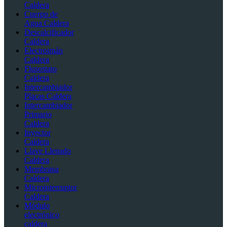
Caldera
Cuerpo de
Agua Caldera
Descalcificador
Caldera
Electroimán
Caldera
Flusostato
Caldera
Intercambiador
Placas Caldera
Intercambiador
Primario
Caldera
Inyector
Caldera
Llave Llenado
Caldera
Membrana
Caldera
Microinterruptor
Caldera
Módulo
electrónico
caldera