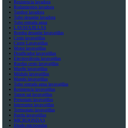
Resistencia lavadora
Rodamientos lavadora
Tambor lavadora
Tubo desagüe lavadora
Tubo entrada agua
LAVAVAJILLAS
Bomba desagüe lavavajillas
Cesto lavavajillas
Cierre Lavavajillas
Motor lavavajillas
Dosificador lavavajillas
Electroválvula lavavajillas
Ruedas cesto lavavajillas
Muelle lavavajillas
Módulo lavavajillas
Mando lavavajillas
Tubo entrada agua lavavajillas
Resistencia lavavajillas
Tapon sal lavavajillas
Presostato lavavajillas
Interruptor lavavajillas
Termostato lavavajillas
Puerta lavavajillas
MICROONDAS
Diodo microondas