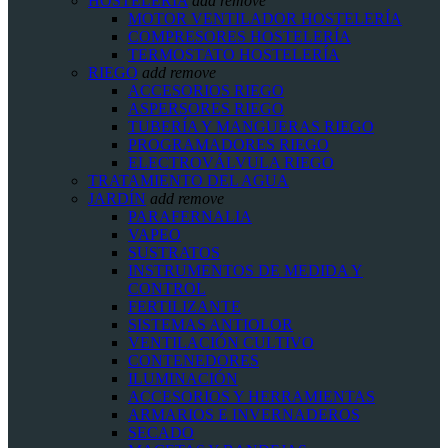
HOSTELERIA
add
remove
MOTOR VENTILADOR HOSTELERÍA
COMPRESORES HOSTELERÍA
TERMOSTATO HOSTELERÍA
RIEGO
add
remove
ACCESORIOS RIEGO
ASPERSORES RIEGO
TUBERÍA Y MANGUERAS RIEGO
PROGRAMADORES RIEGO
ELECTROVÁLVULA RIEGO
TRATAMIENTO DEL AGUA
JARDÍN
add
remove
PARAFERNALIA
VAPEO
SUSTRATOS
INSTRUMENTOS DE MEDIDA Y
CONTROL
FERTILIZANTE
SISTEMAS ANTIOLOR
VENTILACIÓN CULTIVO
CONTENEDORES
ILUMINACIÓN
ACCESORIOS Y HERRAMIENTAS
ARMARIOS E INVERNADEROS
SECADO