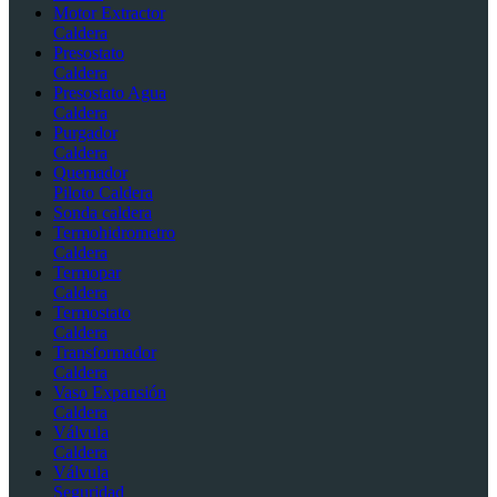
Motor Extractor
Caldera
Presostato
Caldera
Presostato Agua
Caldera
Purgador
Caldera
Quemador
Piloto Caldera
Sonda caldera
Termohidrometro
Caldera
Termopar
Caldera
Termostato
Caldera
Transformador
Caldera
Vaso Expansión
Caldera
Válvula
Caldera
Válvula
Seguridad