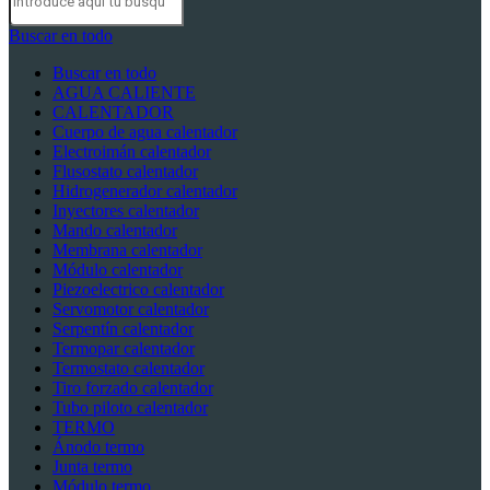
Buscar en todo
Buscar en todo
AGUA CALIENTE
CALENTADOR
Cuerpo de agua calentador
Electroimán calentador
Flusostato calentador
Hidrogenerador calentador
Inyectores calentador
Mando calentador
Membrana calentador
Módulo calentador
Piezoelectrico calentador
Servomotor calentador
Serpentín calentador
Termopar calentador
Termostato calentador
Tiro forzado calentador
Tubo piloto calentador
TERMO
Ánodo termo
Junta termo
Módulo termo