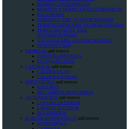
BOMBA CONDENSADOS
MANDOS Y MÓDULOS ELECTRÓNICOS
RACORERIA
SOPORTES AIRE ACONDICIONADO
TERMOSTATOS AIRE ACONDICIONADO
TUBOS DESAGÜE AIRE
ACONDICIONADO
VÁLVULA AIRE ACONDICIOANDO
DESINFECCIÓN
BIOMASA
add
remove
CALDERA BIOMASA
ESTUFA PELLETS
CALDERAS
add
remove
CALDERA GAS
CALDERA GASOIL
FONTANERÍA
add
remove
RACORES
RECAMBIOS SANITARIOS
AUTOMOCIÓN
add
remove
LAVADO EXTERIOR
LAVADO INTERIOR
ACCESORIOS
ELECTRODOMESTICOS
add
remove
ASPIRADORA
CAMPANA