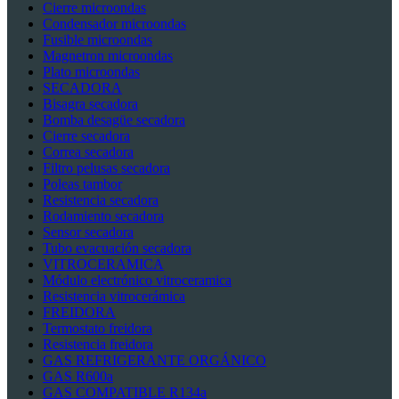
Cierre microondas
Condensador microondas
Fusible microondas
Magnetron microondas
Plato microondas
SECADORA
Bisagra secadora
Bomba desagüe secadora
Cierre secadora
Correa secadora
Filtro pelusas secadora
Poleas tambor
Resistencia secadora
Rodamiento secadora
Sensor secadora
Tubo evacuación secadora
VITROCERAMICA
Módulo electrónico vitroceramica
Resistencia vitrocerámica
FREIDORA
Termostato freidora
Resistencia freidora
GAS REFRIGERANTE ORGÁNICO
GAS R600a
GAS COMPATIBLE R134a