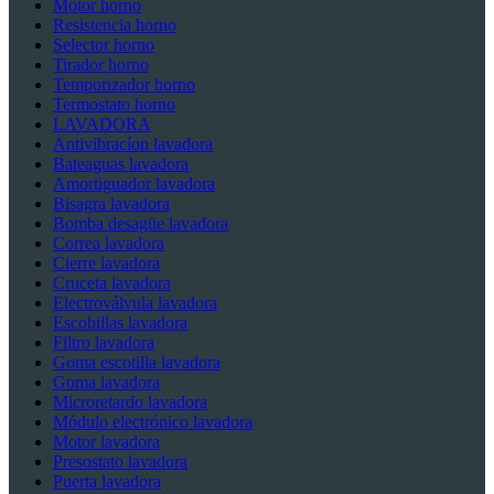
Motor horno
Resistencia horno
Selector horno
Tirador horno
Temporizador horno
Termostato horno
LAVADORA
Antivibracíon lavadora
Bateaguas lavadora
Amortiguador lavadora
Bisagra lavadora
Bomba desagüe lavadora
Correa lavadora
Cierre lavadora
Cruceta lavadora
Electroválvula lavadora
Escobillas lavadora
Filtro lavadora
Goma escotilla lavadora
Goma lavadora
Microretardo lavadora
Módulo electrónico lavadora
Motor lavadora
Presostato lavadora
Puerta lavadora