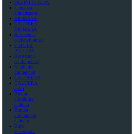
DESINFECCIÓN
Limpieza
climatizador
BIOMASA
CALDERA
BIOMASA
Resistencia
caldera biomasa
ESTUFA
PELLETS
Resistencia
estufa pellets
Ventilador
Tangencial
CALDERAS
CALDERA
GAS
Bloque
Hidráulico
Caldera
Bomba
Circulación
Caldera
Bujía
Encendido