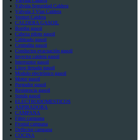
Válvula Caldera
Válvula Seguridad Caldera
Válvula 3 Vías Caldera
Venturi Caldera
CALDERA GASOIL
Bomba gasoil
Cabeza piloto gasoil
Cableado gasoil
Centralita gasoil
Conductos evacuación gasoil
Inyector caldera gasoil
Interruptor gasoil
Llave llenado gasoil
Modulo electrónico gasoil
Motor gasoil
Purgador gasoil
Resistencia gasoil
Sonda gasoil
ELECTRODOMESTICOS
ASPIRADORA
CAMPANA
Filtro campana
Frontal campana
Deflector campana
COCINA