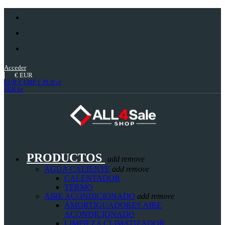
Acceder
€
EUR
EUR €
GBP £
PLN zł
SEK kr
PRODUCTOS
add
remove
AGUA CALIENTE
add
remove
CALENTADOR
TERMO
AIRE ACONDICIONADO
add
remove
AMORTIGUADORES AIRE
ACONDICIONADO
LIMPIEZA CLIMATIZADOR