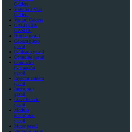
Caldera
Válvula 3 Vías
Caldera
Venturi Caldera
CALDERA
GASOIL
Bomba gasoil
Cabeza piloto
gasoil
Cableado gasoil
Centralita gasoil
Conductos
evacuación
gasoil
Inyector caldera
gasoil
Interruptor
gasoil
Llave llenado
gasoil
Modulo
electrónico
gasoil
Motor gasoil
Purgador gasoil