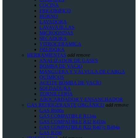
COCINA
FRIGORIFICO
HORNO
LAVADORA
LAVAVAJILLAS
MICROONDAS
SECADORA
VITROCERAMICA
FREIDORA
HERRAMIENTAS
add
remove
ANALIZADOR DE GASES
BOMBA DE VACIO
MANGUERA Y VÁLVULA DE CARGA
QUÍMICOS
ACEITE BOMBA DE VACÍO
SOLDADURA
TORNILLERÍA
ABOCARDADOR Y ENSANCHADOR
GAS REFRIGERANTE ORGÁNICO
add
remove
GAS R600a
GAS COMPATIBLE R134a
GAS COMPATIBLE R32 R410a
GAS COMPATIBLE R22 R407c R404a
GAS R290