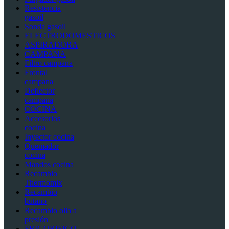
Resistencia
gasoil
Sonda gasoil
ELECTRODOMESTICOS
ASPIRADORA
CAMPANA
Filtro campana
Frontal
campana
Deflector
campana
COCINA
Accesorios
cocina
Inyector cocina
Quemador
cocina
Mandos cocina
Recambio
Thermomix
Recambio
butano
Recambio olla a
presión
FRIGORIFICO