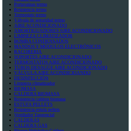
Portavainas termo
Resistencia termo
Termostato termo
Válvula de seguridad termo
AIRE ACONDICIONADO
AMORTIGUADORES AIRE ACONDICIONADO
LIMPIEZA CLIMATIZADOR
BOMBA CONDENSADOS
MANDOS Y MÓDULOS ELECTRÓNICOS
RACORERIA
SOPORTES AIRE ACONDICIONADO
TERMOSTATOS AIRE ACONDICIONADO
TUBOS DESAGÜE AIRE ACONDICIONADO
VÁLVULA AIRE ACONDICIOANDO
DESINFECCIÓN
Limpieza climatizador
BIOMASA
CALDERA BIOMASA
Resistencia caldera biomasa
ESTUFA PELLETS
Resistencia estufa pellets
Ventilador Tangencial
CALDERAS
CALDERA GAS
Bloque Hidráulico Caldera