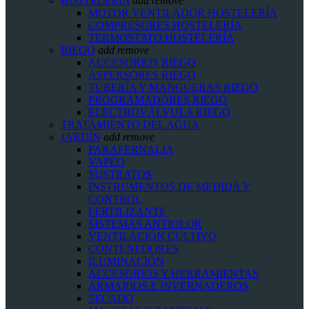
HOSTELERIA
add
remove
MOTOR VENTILADOR HOSTELERÍA
COMPRESORES HOSTELERÍA
TERMOSTATO HOSTELERÍA
RIEGO
add
remove
ACCESORIOS RIEGO
ASPERSORES RIEGO
TUBERÍA Y MANGUERAS RIEGO
PROGRAMADORES RIEGO
ELECTROVÁLVULA RIEGO
TRATAMIENTO DEL AGUA
JARDÍN
add
remove
PARAFERNALIA
VAPEO
SUSTRATOS
INSTRUMENTOS DE MEDIDA Y
CONTROL
FERTILIZANTE
SISTEMAS ANTIOLOR
VENTILACIÓN CULTIVO
CONTENEDORES
ILUMINACIÓN
ACCESORIOS Y HERRAMIENTAS
ARMARIOS E INVERNADEROS
SECADO