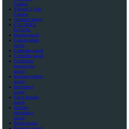
Caldera
Válvula 3 Vías
Caldera
Venturi Caldera
CALDERA
GASOIL
Bomba gasoil
Cabeza piloto
gasoil
Cableado gasoil
Centralita gasoil
Conductos
evacuación
gasoil
Inyector caldera
gasoil
Interruptor
gasoil
Llave llenado
gasoil
Modulo
electrónico
gasoil
Motor gasoil
Purgador gasoil