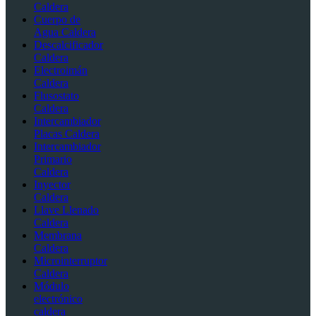
Caldera
Cuerpo de
Agua Caldera
Descalcificador
Caldera
Electroimán
Caldera
Flusostato
Caldera
Intercambiador
Placas Caldera
Intercambiador
Primario
Caldera
Inyector
Caldera
Llave Llenado
Caldera
Membrana
Caldera
Microinterruptor
Caldera
Módulo
electrónico
caldera