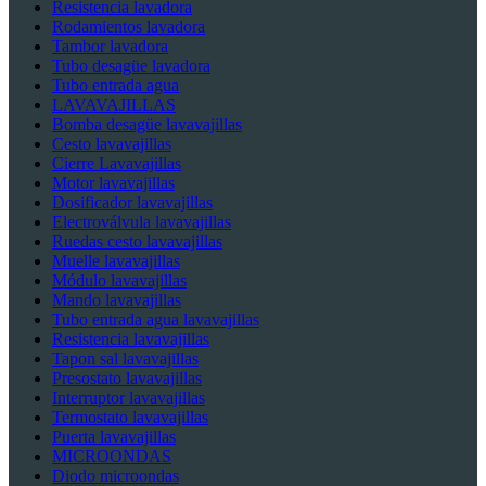
Resistencia lavadora
Rodamientos lavadora
Tambor lavadora
Tubo desagüe lavadora
Tubo entrada agua
LAVAVAJILLAS
Bomba desagüe lavavajillas
Cesto lavavajillas
Cierre Lavavajillas
Motor lavavajillas
Dosificador lavavajillas
Electroválvula lavavajillas
Ruedas cesto lavavajillas
Muelle lavavajillas
Módulo lavavajillas
Mando lavavajillas
Tubo entrada agua lavavajillas
Resistencia lavavajillas
Tapon sal lavavajillas
Presostato lavavajillas
Interruptor lavavajillas
Termostato lavavajillas
Puerta lavavajillas
MICROONDAS
Diodo microondas