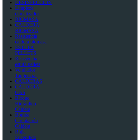
DESINFECCIÓN
Limpieza
climatizador
BIOMASA
CALDERA
BIOMASA
Resistencia
caldera biomasa
ESTUFA
PELLETS
Resistencia
estufa pellets
Ventilador
Tangencial
CALDERAS
CALDERA
GAS
Bloque
Hidráulico
Caldera
Bomba
Circulación
Caldera
Bujía
Encendido