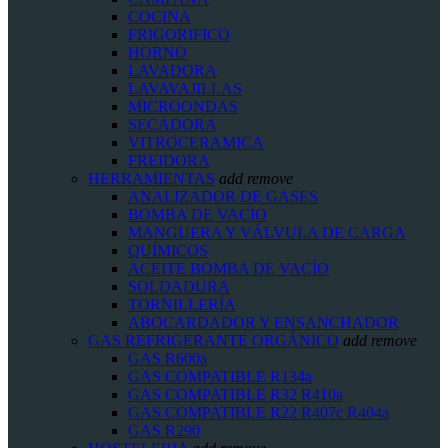
COCINA
FRIGORIFICO
HORNO
LAVADORA
LAVAVAJILLAS
MICROONDAS
SECADORA
VITROCERAMICA
FREIDORA
HERRAMIENTAS
add
remove
ANALIZADOR DE GASES
BOMBA DE VACIO
MANGUERA Y VÁLVULA DE CARGA
QUÍMICOS
ACEITE BOMBA DE VACÍO
SOLDADURA
TORNILLERÍA
ABOCARDADOR Y ENSANCHADOR
GAS REFRIGERANTE ORGÁNICO
add
remove
GAS R600a
GAS COMPATIBLE R134a
GAS COMPATIBLE R32 R410a
GAS COMPATIBLE R22 R407c R404a
GAS R290