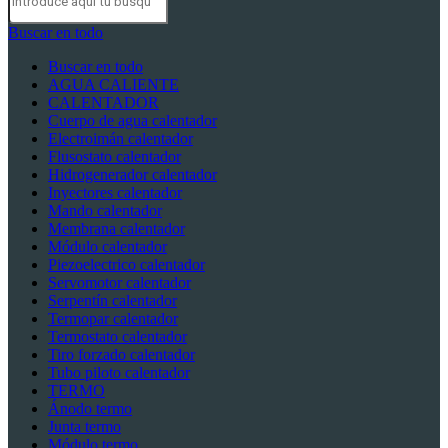
Buscar en todo
Buscar en todo
AGUA CALIENTE
CALENTADOR
Cuerpo de agua calentador
Electroimán calentador
Flusostato calentador
Hidrogenerador calentador
Inyectores calentador
Mando calentador
Membrana calentador
Módulo calentador
Piezoelectrico calentador
Servomotor calentador
Serpentín calentador
Termopar calentador
Termostato calentador
Tiro forzado calentador
Tubo piloto calentador
TERMO
Ánodo termo
Junta termo
Módulo termo