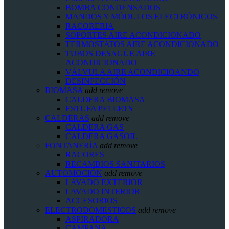
BOMBA CONDENSADOS
MANDOS Y MÓDULOS ELECTRÓNICOS
RACORERIA
SOPORTES AIRE ACONDICIONADO
TERMOSTATOS AIRE ACONDICIONADO
TUBOS DESAGÜE AIRE
ACONDICIONADO
VÁLVULA AIRE ACONDICIOANDO
DESINFECCIÓN
BIOMASA
add
remove
CALDERA BIOMASA
ESTUFA PELLETS
CALDERAS
add
remove
CALDERA GAS
CALDERA GASOIL
FONTANERÍA
add
remove
RACORES
RECAMBIOS SANITARIOS
AUTOMOCIÓN
add
remove
LAVADO EXTERIOR
LAVADO INTERIOR
ACCESORIOS
ELECTRODOMESTICOS
add
remove
ASPIRADORA
CAMPANA