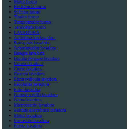
Motor horno
Resistencia horno
Selector horno
Tirador horno
Temporizador horno
Termostato horno
LAVADORA
Antivibracíon lavadora
Bateaguas lavadora
Amortiguador lavadora
Bisagra lavadora
Bomba desagüe lavadora
Correa lavadora
Cierre lavadora
Cruceta lavadora
Electroválvula lavadora
Escobillas lavadora
Filtro lavadora
Goma escotilla lavadora
Goma lavadora
Microretardo lavadora
Módulo electrónico lavadora
Motor lavadora
Presostato lavadora
Puerta lavadora