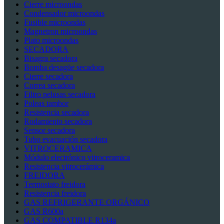
Cierre microondas
Condensador microondas
Fusible microondas
Magnetron microondas
Plato microondas
SECADORA
Bisagra secadora
Bomba desagüe secadora
Cierre secadora
Correa secadora
Filtro pelusas secadora
Poleas tambor
Resistencia secadora
Rodamiento secadora
Sensor secadora
Tubo evacuación secadora
VITROCERAMICA
Módulo electrónico vitroceramica
Resistencia vitrocerámica
FREIDORA
Termostato freidora
Resistencia freidora
GAS REFRIGERANTE ORGÁNICO
GAS R600a
GAS COMPATIBLE R134a