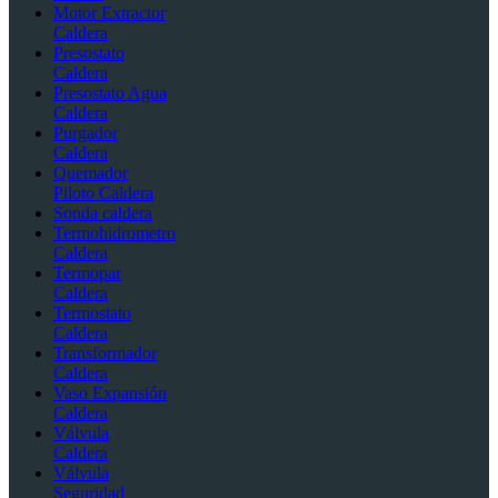
Motor Extractor
Caldera
Presostato
Caldera
Presostato Agua
Caldera
Purgador
Caldera
Quemador
Piloto Caldera
Sonda caldera
Termohidrometro
Caldera
Termopar
Caldera
Termostato
Caldera
Transformador
Caldera
Vaso Expansión
Caldera
Válvula
Caldera
Válvula
Seguridad