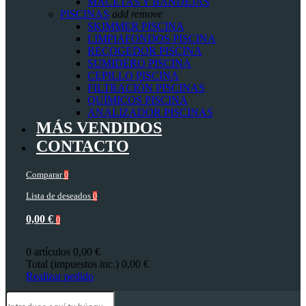
MACETAS Y BANDEJAS
PISCINAS
add
remove
SKIMMER PISCINA
LIMPIAFONDOS PISCINA
RECOGEDOR PISCINA
SUMIDERO PISCINA
CEPILLO PISCINA
FILTRACIÓN PISCINAS
QUÍMICOS PISCINA
ANALIZADOR PISCINAS
MÁS VENDIDOS
CONTACTO
Comparar
0
Lista de deseados
0
0,00 €
0
0 artículos
0,00 €
Total (impuestos inc.)
0,00 €
Realizar pedido