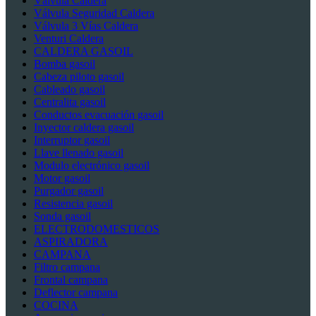
Válvula Caldera
Válvula Seguridad Caldera
Válvula 3 Vías Caldera
Venturi Caldera
CALDERA GASOIL
Bomba gasoil
Cabeza piloto gasoil
Cableado gasoil
Centralita gasoil
Conductos evacuación gasoil
Inyector caldera gasoil
Interruptor gasoil
Llave llenado gasoil
Modulo electrónico gasoil
Motor gasoil
Purgador gasoil
Resistencia gasoil
Sonda gasoil
ELECTRODOMESTICOS
ASPIRADORA
CAMPANA
Filtro campana
Frontal campana
Deflector campana
COCINA