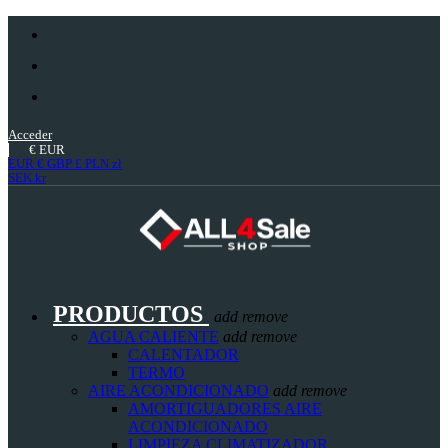
Acceder
€
EUR
EUR €
GBP £
PLN zł
SEK kr
PRODUCTOS
add
remove
AGUA CALIENTE
add
remove
CALENTADOR
TERMO
AIRE ACONDICIONADO
add
remove
AMORTIGUADORES AIRE
ACONDICIONADO
LIMPIEZA CLIMATIZADOR