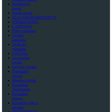
Resistencia
gasoil
Sonda gasoil
ELECTRODOMESTICOS
ASPIRADORA
CAMPANA
Filtro campana
Frontal
campana
Deflector
campana
COCINA
Accesorios
cocina
Inyector cocina
Quemador
cocina
Mandos cocina
Recambio
Thermomix
Recambio
butano
Recambio olla a
presión
FRIGORIFICO