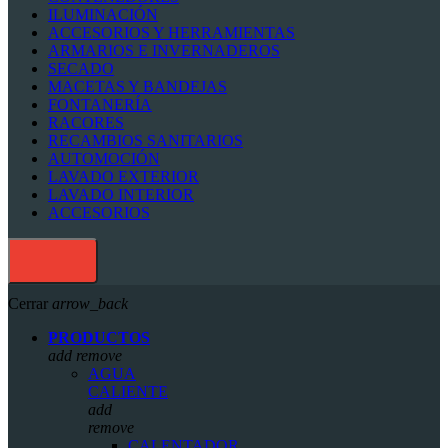
ILUMINACIÓN
ACCESORIOS Y HERRAMIENTAS
ARMARIOS E INVERNADEROS
SECADO
MACETAS Y BANDEJAS
FONTANERÍA
RACORES
RECAMBIOS SANITARIOS
AUTOMOCIÓN
LAVADO EXTERIOR
LAVADO INTERIOR
ACCESORIOS
Cerrar
arrow_back
PRODUCTOS
add
remove
AGUA
CALIENTE
add
remove
CALENTADOR