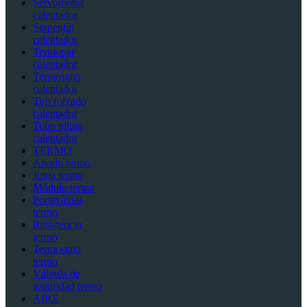
Servomotor
calentador
Serpentín
calentador
Termopar
calentador
Termostato
calentador
Tiro forzado
calentador
Tubo piloto
calentador
TERMO
Ánodo termo
Junta termo
Módulo termo
Portavainas
termo
Resistencia
termo
Termostato
termo
Válvula de
seguridad termo
AIRE