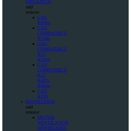
ORGÁNICO
add
remove
GAS
R600a
GAS
COMPATIBLE
R134a
GAS
COMPATIBLE
R32
R410a
GAS
COMPATIBLE
R22
R407c
R404a
GAS
R290
HOSTELERIA
add
remove
MOTOR
VENTILADOR
HOSTELERÍA