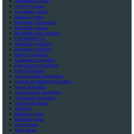
Accesorios cocina
Inyector cocina
Quemador cocina
Mandos cocina
Recambio Thermomix
Recambio butano
Recambio olla a presión
FRIGORIFICO
Bombilla frigorífico
Botellero frigorífico
Burlete frigorifico
Compresor frigorífico
Desescarche frigorífico
Filtro frigorífico
Motoventilador frigorífico
Módulo electrónico frigorífico
Sonda frigorífico
Temporizador frigorífico
Termostato frigorífico
Tirador frigorífico
HORNO
Bandejas horno
Bombilla horno
Cierre horno
Junta horno