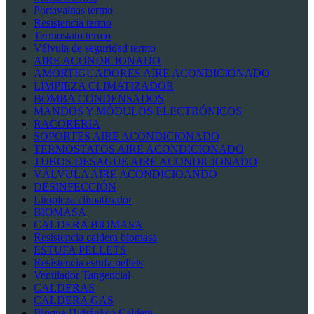
Portavainas termo
Resistencia termo
Termostato termo
Válvula de seguridad termo
AIRE ACONDICIONADO
AMORTIGUADORES AIRE ACONDICIONADO
LIMPIEZA CLIMATIZADOR
BOMBA CONDENSADOS
MANDOS Y MÓDULOS ELECTRÓNICOS
RACORERIA
SOPORTES AIRE ACONDICIONADO
TERMOSTATOS AIRE ACONDICIONADO
TUBOS DESAGÜE AIRE ACONDICIONADO
VÁLVULA AIRE ACONDICIOANDO
DESINFECCIÓN
Limpieza climatizador
BIOMASA
CALDERA BIOMASA
Resistencia caldera biomasa
ESTUFA PELLETS
Resistencia estufa pellets
Ventilador Tangencial
CALDERAS
CALDERA GAS
Bloque Hidráulico Caldera