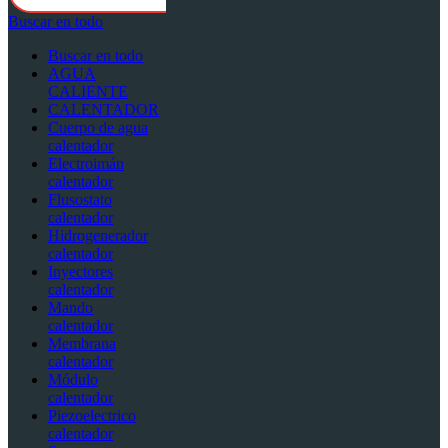
Buscar en todo
Buscar en todo
AGUA
CALIENTE
CALENTADOR
Cuerpo de agua
calentador
Electroimán
calentador
Flusostato
calentador
Hidrogenerador
calentador
Inyectores
calentador
Mando
calentador
Membrana
calentador
Módulo
calentador
Piezoelectrico
calentador